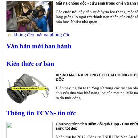
Mặt nạ chống độc - cứu sinh trong chiến tranh
Các cuộc nổi dậy dân sự ở Syria leo thang, một s
láng giềng lo ngại trở thành nạn nhân của cuộc t
hóa học. Nhiều nhà quan...
không đeo mặt nạ phòng độc
Văn bản mới ban hành
Kiến thức cơ bản
VÌ SAO MẶT NẠ PHÒNG ĐỘC LẠI CHỐNG ĐƯỢ
ĐỘC
Hiện nay, người ta thưòng sử dụng các mặt nạ p
chủ yếu dựa vào khả năng lọc của mặt nạ. Mặt nạ
ra do một công...
Thông tin TCVN- tin tức
Chương trình tích điểm đổi quà Hipp - Cho nhữn
sống tốt đẹp
Nhân dịp hè 2012, Công ty TNHH TM Vạn An tổ