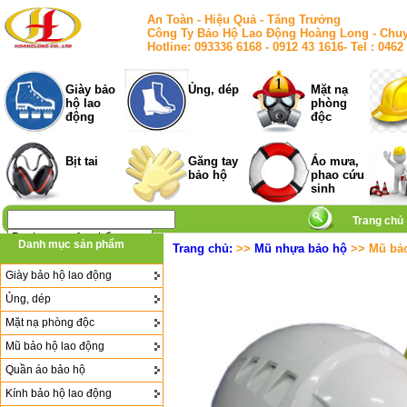
An Toàn - Hiệu Quả - Tăng Trưởng
Công Ty Bảo Hộ Lao Động Hoàng Long - Chuy
Hotline: 093336 6168 - 0912 43 1616- Tel : 
Giày bảo
Ủng, dép
Mặt nạ
hộ lao
phòng
động
độc
Bịt tai
Găng tay
Áo mưa,
bảo hộ
phao cứu
sinh
Trang chủ
Danh mục sản phẩm
Trang chủ:
>>
Mũ nhựa bảo hộ
>> Mũ bảo
Giày bảo hộ lao động
Ủng, dép
Mặt nạ phòng độc
Mũ bảo hộ lao động
Quần áo bảo hộ
Kính bảo hộ lao động