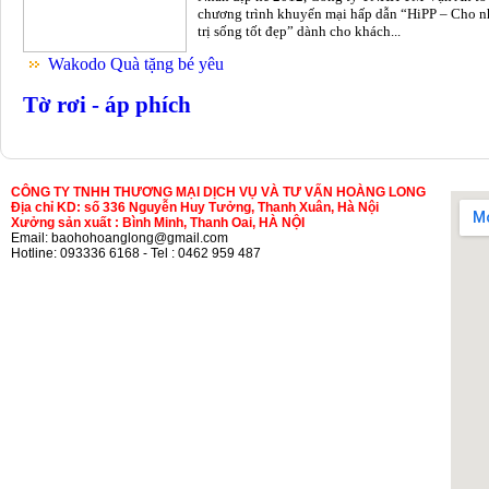
chương trình khuyến mại hấp dẫn “HiPP – Cho n
trị sống tốt đẹp” dành cho khách...
Wakodo Quà tặng bé yêu
Tờ rơi - áp phích
CÔNG TY TNHH THƯƠNG MẠI DỊCH VỤ VÀ TƯ VẤN HOÀNG LONG
Địa chỉ KD: số 336 Nguyễn Huy Tưởng, Thanh Xuân, Hà Nội
Xưởng sản xuất : Bình Minh, Thanh Oai, HÀ NỘI
Email: baohohoanglong@gmail.com
Hotline: 093336 6168 - Tel : 0462 959 487