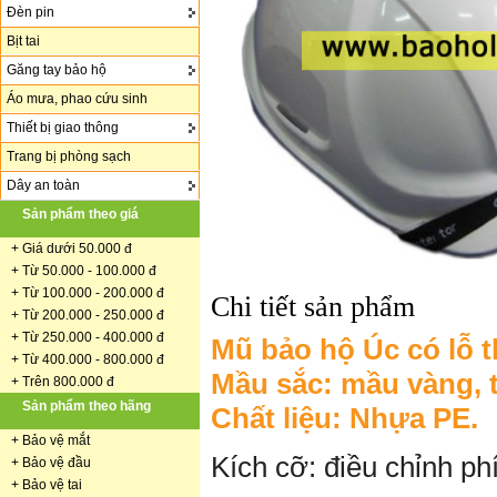
Đèn pin
Bịt tai
Găng tay bảo hộ
Áo mưa, phao cứu sinh
Thiết bị giao thông
Trang bị phòng sạch
Dây an toàn
Sản phẩm theo giá
+
Giá dưới 50.000 đ
+ Từ 50.000 - 100.000 đ
+
Từ 100.000 - 200.000 đ
Chi tiết sản phẩm
+ Từ 200.000 - 250.000 đ
+ Từ 250.000 - 400.000 đ
Mũ bảo hộ Úc có lỗ t
+ Từ 400.000 - 800.000 đ
Mầu sắc: mầu vàng, 
+ Trên 800.000 đ
Sản phẩm theo hãng
Chất liệu: Nhựa PE.
+
Bảo vệ mắt
Kích cỡ: điều chỉnh p
+
Bảo vệ đầu
+
Bảo vệ tai