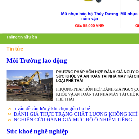
Mũ nhựa bảo hộ Thùy Dương
Mũ nhựa 
núm vặn
Giá: 55,000 VNĐ
Gi
Thông tin hữu ích
Tin tức
Môi Trường lao động
PHƯƠNG PHÁP HỖN HỢP ĐÁNH GIÁ NGUY C
SỨC KHỎE VÀ AN TOÀN TẠI NHÀ MÁY TÁI CH
LOẠI PHẾ THẢI
PHƯƠNG PHÁP HỖN HỢP ĐÁNH GIÁ NGUY C
KHỎE VÀ AN TOÀN TẠI NHÀ MÁY TÁI CHẾ K
PHẾ THẢI
5 vấn đề cần lưu ý khi chọn gối cho bé
ĐÁNH GIÁ THỰC TRẠNG CHẤT LƯỢNG KHÔNG KHÍ .
NGHIÊN CỨU ĐÁNH GIÁ MỨC ĐỘ Ô NHIỄM TIẾNG ...
Sức khoẻ nghề nghiệp