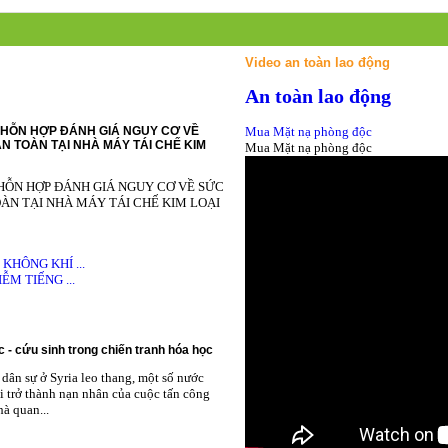
Video an toàn lao động
An toàn lao động
HỖN HỢP ĐÁNH GIÁ NGUY CƠ VỀ
Mua Mặt nạ phòng độc
N TOÀN TẠI NHÀ MÁY TÁI CHẾ KIM
Mua Mặt nạ phòng độc
HỖN HỢP ĐÁNH GIÁ NGUY CƠ VỀ SỨC
ÀN TẠI NHÀ MÁY TÁI CHẾ KIM LOẠI
HÔNG KHÍ ...
M TIẾNG ...
 - cứu sinh trong chiến tranh hóa học
dân sự ở Syria leo thang, một số nước
i trở thành nạn nhân của cuộc tấn công
à quan...