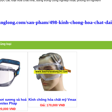
được các loại hóa chất nhẹ, dùng trong công nghiệp hoặc phòng thí nghiệm
nglong.com/san-pham/498-kinh-chong-hoa-chat-dai
ùng loại
hơi sương và hoá
Kính chống hóa chất mỹ Vmax
enitex Pháp
Giá: 170,000 VNĐ
20,000 VNĐ