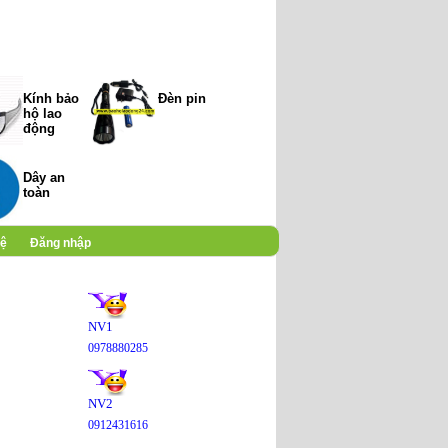
Kính bảo
Đèn pin
hộ lao
động
Dây an
toàn
hệ
Đăng nhập
NV1
0978880285
NV2
0912431616