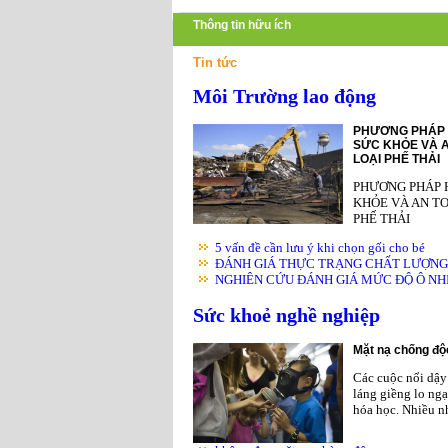
Thông tin hữu ích
Tin tức
Môi Trường lao động
PHƯƠNG PHÁP 
SỨC KHỎE VÀ A
LOẠI PHẾ THẢI
PHƯƠNG PHÁP 
KHỎE VÀ AN TO
PHẾ THẢI
5 vấn đề cần lưu ý khi chọn gối cho bé
ĐÁNH GIÁ THỰC TRẠNG CHẤT LƯỢNG K
NGHIÊN CỨU ĐÁNH GIÁ MỨC ĐỘ Ô NHIỄ
Sức khoẻ nghề nghiệp
Mặt nạ chống độc
Các cuộc nổi dậy 
láng giềng lo ngạ
hóa học. Nhiều nh