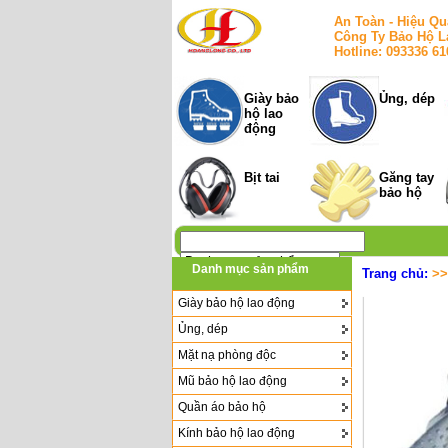
An Toàn - Hiệu Qu
Công Ty Bảo Hộ L
Hotline: 093336 6
Giày bảo
Ủng, dép
hộ lao
động
Bịt tai
Găng tay
bảo hộ
Danh mục sản phẩm
Trang chủ:
>
Giày bảo hộ lao động
Ủng, dép
Mặt nạ phòng độc
Mũ bảo hộ lao động
Quần áo bảo hộ
Kính bảo hộ lao động