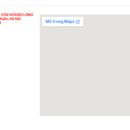
Ư VẤN HOÀNG LONG
Xuân, Hà Nội
I