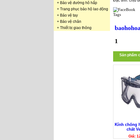
Đặc tính: chịu 
+
Bảo vệ đường hô hấp
+
Trang phục bảo hộ lao động
Tags
+
Bảo vệ tay
+
Bảo vệ chân
baohohoa
+
Thiết bị giao thông
1
Sản phẩm c
Kính chống 
chất V
Giá: 1