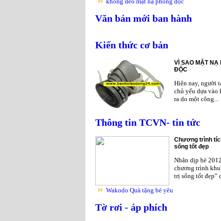
không đeo mặt nạ phòng độc
Văn bản mới ban hành
Kiến thức cơ bản
VÌ SAO MẶT NẠ
ĐỘC
Hiện nay, người 
chủ yếu dựa vào 
ra do một công...
Thông tin TCVN- tin tức
Chương trình tíc
sống tốt đẹp
Nhân dịp hè 201
chương trình khu
trị sống tốt đẹp”
Wakodo Quà tặng bé yêu
Tờ rơi - áp phích