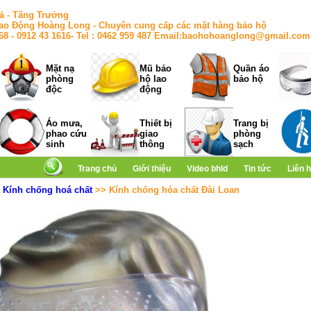
ả - Tăng Trưởng
ao Động Hoàng Long - Chuyên cung cấp các mặt hàng bảo hộ
168 - 0912 43 1616- Tel : 0462 959 487 Email:baohohoanglong@gmail.com
Mặt nạ
Mũ bảo
Quần áo
phòng
hộ lao
bảo hộ
độc
động
Áo mưa,
Thiết bị
Trang bị
phao cứu
giao
phòng
sinh
thông
sạch
Trang chủ
Giới thiệu
Video bhld
Tin tức
Liên 
>
Kính chống hoá chất
>> Kính chống hóa chất Đài Loan