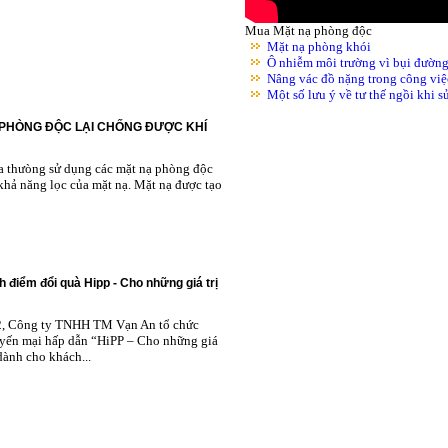
Mua Mặt nạ phòng độc
Mặt nạ phòng khói
Ô nhiễm môi trường vì bụi đườn
Nâng vác đồ nặng trong công việ
Một số lưu ý về tư thế ngồi khi 
 PHÒNG ĐỘC LẠI CHỐNG ĐƯỢC KHÍ
ta thưòng sử dụng các mặt nạ phòng độc
khả năng lọc của mặt nạ. Mặt nạ được tạo
h điểm đổi quà Hipp - Cho những giá trị
2, Công ty TNHH TM Vạn An tổ chức
yến mại hấp dẫn “HiPP – Cho những giá
 dành cho khách...