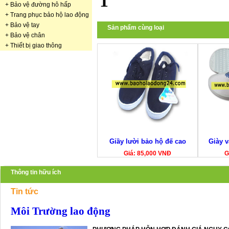
1
+
Bảo vệ đường hô hấp
+
Trang phục bảo hộ lao động
+
Bảo vệ tay
Sản phẩm cùng loại
+
Bảo vệ chân
+
Thiết bị giao thông
Giầy lười bảo hộ đế cao
Giày v
Giá: 85,000 VNĐ
G
Thông tin hữu ích
Tin tức
Môi Trường lao động