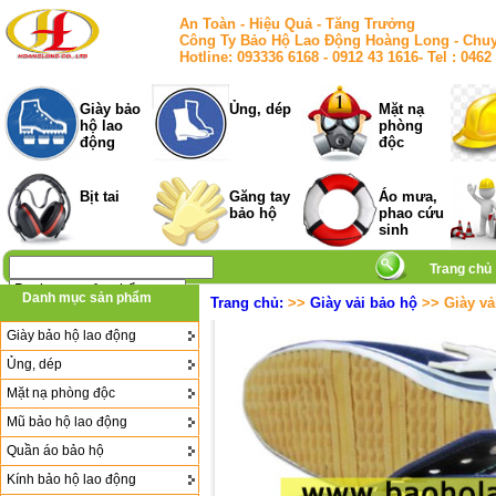
An Toàn - Hiệu Quả - Tăng Trưởng
Công Ty Bảo Hộ Lao Động Hoàng Long - Chuy
Hotline: 093336 6168 - 0912 43 1616- Tel : 
Giày bảo
Ủng, dép
Mặt nạ
hộ lao
phòng
động
độc
Bịt tai
Găng tay
Áo mưa,
bảo hộ
phao cứu
sinh
Trang chủ
Danh mục sản phẩm
Trang chủ:
>>
Giày vải bảo hộ
>> Giày vả
Giày bảo hộ lao động
Ủng, dép
Mặt nạ phòng độc
Mũ bảo hộ lao động
Quần áo bảo hộ
Kính bảo hộ lao động