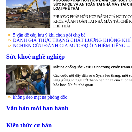
PHƯƠNG PHÁP HỖN HỢP ĐÁNH GIÁ NGUY C
SỨC KHỎE VÀ AN TOÀN TẠI NHÀ MÁY TÁI CH
LOẠI PHẾ THẢI
PHƯƠNG PHÁP HỖN HỢP ĐÁNH GIÁ NGUY C
KHỎE VÀ AN TOÀN TẠI NHÀ MÁY TÁI CHẾ K
PHẾ THẢI
5 vấn đề cần lưu ý khi chọn gối cho bé
ĐÁNH GIÁ THỰC TRẠNG CHẤT LƯỢNG KHÔNG KHÍ .
NGHIÊN CỨU ĐÁNH GIÁ MỨC ĐỘ Ô NHIỄM TIẾNG ...
Sức khoẻ nghề nghiệp
Mặt nạ chống độc - cứu sinh trong chiến tranh
Các cuộc nổi dậy dân sự ở Syria leo thang, một s
láng giềng lo ngại trở thành nạn nhân của cuộc t
hóa học. Nhiều nhà quan...
không đeo mặt nạ phòng độc
Văn bản mới ban hành
Kiến thức cơ bản