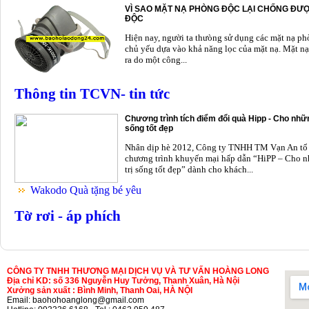
VÌ SAO MẶT NẠ PHÒNG ĐỘC LẠI CHỐNG ĐƯỢ
ĐỘC
Hiện nay, người ta thưòng sử dụng các mặt nạ p
chủ yếu dựa vào khả năng lọc của mặt nạ. Mặt nạ
ra do một công...
Thông tin TCVN- tin tức
Chương trình tích điểm đổi quà Hipp - Cho nhữn
sống tốt đẹp
Nhân dịp hè 2012, Công ty TNHH TM Vạn An tổ
chương trình khuyến mại hấp dẫn “HiPP – Cho n
trị sống tốt đẹp” dành cho khách...
Wakodo Quà tặng bé yêu
Tờ rơi - áp phích
CÔNG TY TNHH THƯƠNG MẠI DỊCH VỤ VÀ TƯ VẤN HOÀNG LONG
Địa chỉ KD: số 336 Nguyễn Huy Tưởng, Thanh Xuân, Hà Nội
Xưởng sản xuất : Bình Minh, Thanh Oai, HÀ NỘI
Email: baohohoanglong@gmail.com