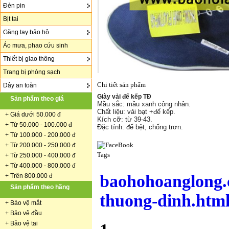
Đèn pin
Bịt tai
Găng tay bảo hộ
Áo mưa, phao cứu sinh
Thiết bị giao thông
Trang bị phòng sạch
Chi tiết sản phẩm
Dây an toàn
Giày vải đế kếp TĐ
Sản phẩm theo giá
Mầu sắc: mầu xanh công nhân.
Chất liệu: vải bạt +đế kếp.
+
Giá dưới 50.000 đ
Kích cỡ: từ 39-43.
+ Từ 50.000 - 100.000 đ
Đặc tính: đế bệt, chống trơn.
+
Từ 100.000 - 200.000 đ
+ Từ 200.000 - 250.000 đ
Tags
+ Từ 250.000 - 400.000 đ
+ Từ 400.000 - 800.000 đ
baohohoanglong.
+ Trên 800.000 đ
Sản phẩm theo hãng
thuong-dinh.htm
+
Bảo vệ mắt
+
Bảo vệ đầu
+
Bảo vệ tai