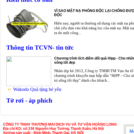
VÌ SAO MẶT NẠ PHÒNG ĐỘC LẠI CHỐNG ĐƯỢ
ĐỘC
Hiện nay, người ta thưòng sử dụng các mặt nạ p
chủ yếu dựa vào khả năng lọc của mặt nạ. Mặt nạ
ra do một công...
Thông tin TCVN- tin tức
Chương trình tích điểm đổi quà Hipp - Cho nhữn
sống tốt đẹp
Nhân dịp hè 2012, Công ty TNHH TM Vạn An tổ
chương trình khuyến mại hấp dẫn “HiPP – Cho n
trị sống tốt đẹp” dành cho khách...
Wakodo Quà tặng bé yêu
Tờ rơi - áp phích
CÔNG TY TNHH THƯƠNG MẠI DỊCH VỤ VÀ TƯ VẤN HOÀNG LONG
Địa chỉ KD: số 336 Nguyễn Huy Tưởng, Thanh Xuân, Hà Nội
Xưởng sản xuất : Bình Minh, Thanh Oai, HÀ NỘI