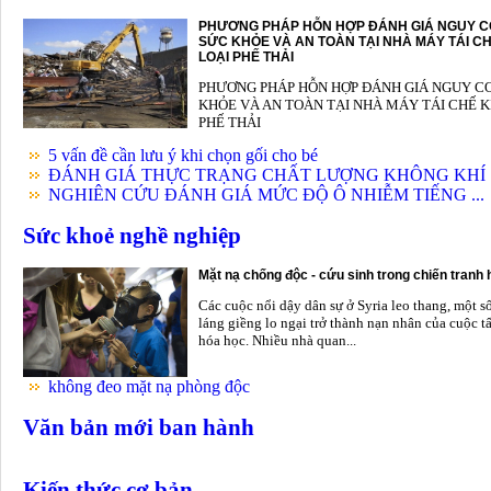
PHƯƠNG PHÁP HỖN HỢP ĐÁNH GIÁ NGUY C
SỨC KHỎE VÀ AN TOÀN TẠI NHÀ MÁY TÁI CH
LOẠI PHẾ THẢI
PHƯƠNG PHÁP HỖN HỢP ĐÁNH GIÁ NGUY C
KHỎE VÀ AN TOÀN TẠI NHÀ MÁY TÁI CHẾ K
PHẾ THẢI
5 vấn đề cần lưu ý khi chọn gối cho bé
ĐÁNH GIÁ THỰC TRẠNG CHẤT LƯỢNG KHÔNG KHÍ .
NGHIÊN CỨU ĐÁNH GIÁ MỨC ĐỘ Ô NHIỄM TIẾNG ...
Sức khoẻ nghề nghiệp
Mặt nạ chống độc - cứu sinh trong chiến tranh
Các cuộc nổi dậy dân sự ở Syria leo thang, một s
láng giềng lo ngại trở thành nạn nhân của cuộc t
hóa học. Nhiều nhà quan...
không đeo mặt nạ phòng độc
Văn bản mới ban hành
Kiến thức cơ bản