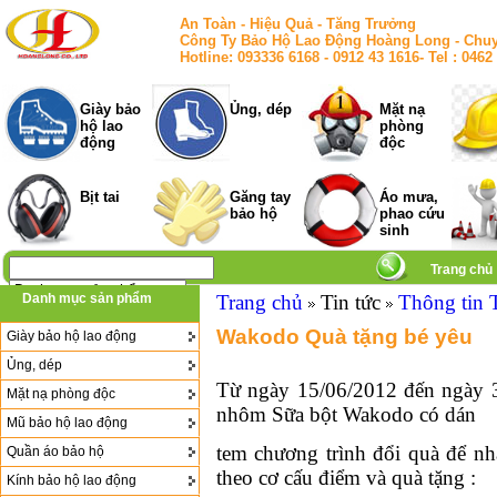
An Toàn - Hiệu Quả - Tăng Trưởng
Công Ty Bảo Hộ Lao Động Hoàng Long - Chuy
Hotline: 093336 6168 - 0912 43 1616- Tel : 
Giày bảo
Ủng, dép
Mặt nạ
hộ lao
phòng
động
độc
Bịt tai
Găng tay
Áo mưa,
bảo hộ
phao cứu
sinh
Trang chủ
Danh mục sản phẩm
Trang chủ
Tin tức
Thông tin 
Wakodo Quà tặng bé yêu
Giày bảo hộ lao động
Ủng, dép
Từ ngày 15/06/2012 đến ngày 
Mặt nạ phòng độc
nhôm Sữa bột Wakodo có dán
Mũ bảo hộ lao động
tem chương trình đổi quà để nh
Quần áo bảo hộ
theo cơ cấu điểm và quà tặng :
Kính bảo hộ lao động