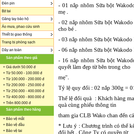
Đèn pin
- 01 nắp nhôm Sữa bột Wakodo
mẹ .
Bịt tai
Găng tay bảo hộ
- 02 nắp nhôm Sữa bột Wakodo 
Áo mưa, phao cứu sinh
cho bé .
Thiết bị giao thông
- 03 nắp nhôm Sữa bột Wakodo h
Trang bị phòng sạch
- 06 nắp nhôm Sữa bột Wakodo h
Dây an toàn
Sản phẩm theo giá
- 16 nắp nhôm Sữa bột Wakod
quyết làm đẹp từ bên trong cho
+
Giá dưới 50.000 đ
+ Từ 50.000 - 100.000 đ
mẹ".
+
Từ 100.000 - 200.000 đ
+ Từ 200.000 - 250.000 đ
Tỷ lệ quy đổi : 02 nắp 300g = 0
+ Từ 250.000 - 400.000 đ
+ Từ 400.000 - 800.000 đ
Thể lệ đổi quà : Khách hàng ma
+ Trên 800.000 đ
quà cùng phiếu thông tin
Sản phẩm theo hãng
tham gia CLB Wako chan đến các
+
Bảo vệ mắt
* Lưu ý : Chương trình có thể kế
+
Bảo vệ đầu
+
Bảo vệ tai
đổi hết . Công Ty có quyền từ