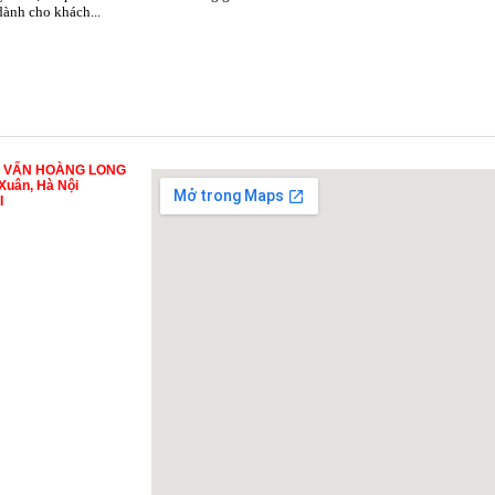
 dành cho khách...
Ư VẤN HOÀNG LONG
Xuân, Hà Nội
I