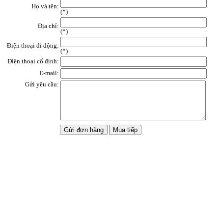
Họ và tên:
(
*
)
Địa chỉ:
(*)
Điện thoại di động:
(*)
Điện thoại cố định:
E-mail:
Gửi yêu cầu: