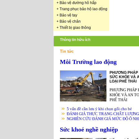
+
Bảo vệ đường hô hấp
+
Trang phục bảo hộ lao động
+
Bảo vệ tay
+
Bảo vệ chân
+
Thiết bị giao thông
Thông tin hữu ích
Tin tức
Môi Trường lao động
PHƯƠNG PHÁP 
SỨC KHỎE VÀ A
LOẠI PHẾ THẢI
PHƯƠNG PHÁP 
KHỎE VÀ AN TO
PHẾ THẢI
5 vấn đề cần lưu ý khi chọn gối cho bé
ĐÁNH GIÁ THỰC TRẠNG CHẤT LƯỢNG K
NGHIÊN CỨU ĐÁNH GIÁ MỨC ĐỘ Ô NHIỄ
Sức khoẻ nghề nghiệp