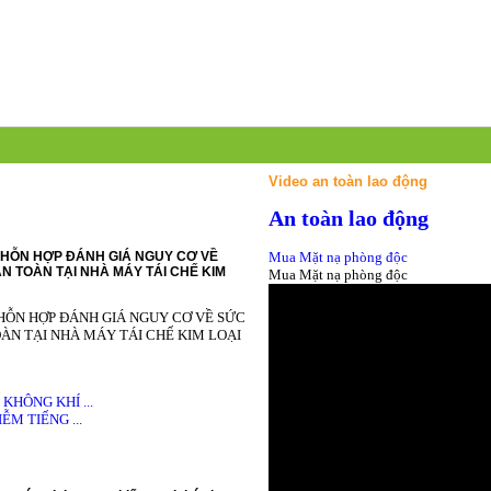
Video an toàn lao động
An toàn lao động
HỖN HỢP ĐÁNH GIÁ NGUY CƠ VỀ
Mua Mặt nạ phòng độc
N TOÀN TẠI NHÀ MÁY TÁI CHẾ KIM
Mua Mặt nạ phòng độc
HỖN HỢP ĐÁNH GIÁ NGUY CƠ VỀ SỨC
ÀN TẠI NHÀ MÁY TÁI CHẾ KIM LOẠI
HÔNG KHÍ ...
M TIẾNG ...