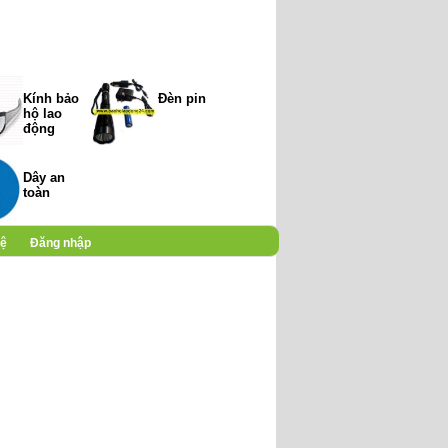
Kính bảo
Đèn pin
hộ lao
động
Dây an
toàn
hệ
Đăng nhập