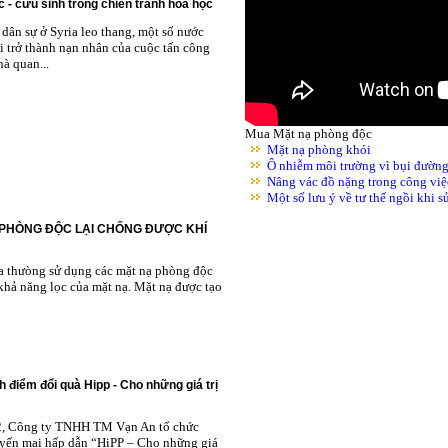
 - cứu sinh trong chiến tranh hóa học
dân sự ở Syria leo thang, một số nước
i trở thành nạn nhân của cuộc tấn công
à quan...
Mua Mặt nạ phòng độc
Mặt nạ phòng khói
Ô nhiễm môi trường vì bụi đườn
Nâng vác đồ nặng trong công việ
Một số lưu ý về tư thế ngồi khi 
 PHÒNG ĐỘC LẠI CHỐNG ĐƯỢC KHÍ
ta thưòng sử dụng các mặt nạ phòng độc
khả năng lọc của mặt nạ. Mặt nạ được tạo
h điểm đổi quà Hipp - Cho những giá trị
2, Công ty TNHH TM Vạn An tổ chức
yến mại hấp dẫn “HiPP – Cho những giá