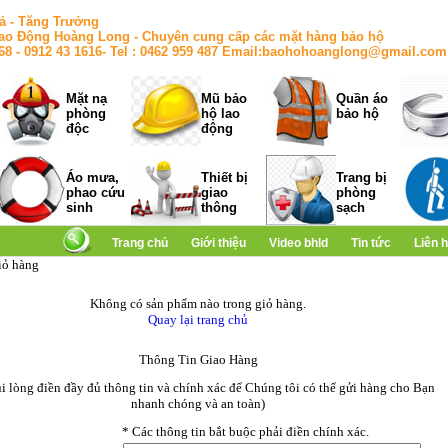
ả - Tăng Trưởng
ao Động Hoàng Long - Chuyên cung cấp các mặt hàng bảo hộ
168 - 0912 43 1616- Tel : 0462 959 487 Email:baohohoanglong@gmail.com
Mặt nạ
Mũ bảo
Quần áo
phòng
hộ lao
bảo hộ
độc
động
Áo mưa,
Thiết bị
Trang bị
phao cứu
giao
phòng
sinh
thông
sạch
Trang chủ
Giới thiệu
Video bhld
Tin tức
Liên 
iỏ hàng
Không có sản phẩm nào trong giỏ hàng.
Quay lại trang chủ
Thông Tin Giao Hàng
ui lòng điền đầy đủ thông tin và chính xác để Chúng tôi có thể gửi hàng cho Bạn
nhanh chóng và an toàn)
*
Các thông tin bắt buộc phải điền chính xác.