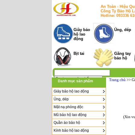
An Toàn - Hiệu Qu
Công Ty Bảo Hộ L
Hotline: 093336 6
Giày bảo
Ủng, dép
hộ lao
động
Bịt tai
Găng tay
bảo hộ
Trang chủ
>> G
Danh mục sản phẩm
Giày bảo hộ lao động
Ủng, dép
Mặt nạ phòng độc
Mũ bảo hộ lao động
(Xin v
Quần áo bảo hộ
Kính bảo hộ lao động