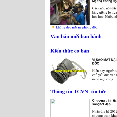
Mặt nạ chống độc
Các cuộc nổi dậy 
láng giềng lo ngạ
hóa học. Nhiều nh
không đeo mặt nạ phòng độc
Văn bản mới ban hành
Kiến thức cơ bản
VÌ SAO MẶT NẠ
ĐỘC
Hiện nay, người 
chủ yếu dựa vào 
ra do một công...
Thông tin TCVN- tin tức
Chương trình tíc
sống tốt đẹp
Nhân dịp hè 201
chương trình khu