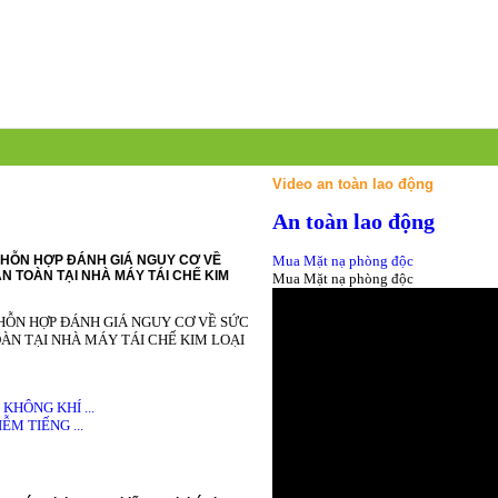
Video an toàn lao động
An toàn lao động
HỖN HỢP ĐÁNH GIÁ NGUY CƠ VỀ
Mua Mặt nạ phòng độc
N TOÀN TẠI NHÀ MÁY TÁI CHẾ KIM
Mua Mặt nạ phòng độc
HỖN HỢP ĐÁNH GIÁ NGUY CƠ VỀ SỨC
ÀN TẠI NHÀ MÁY TÁI CHẾ KIM LOẠI
HÔNG KHÍ ...
M TIẾNG ...