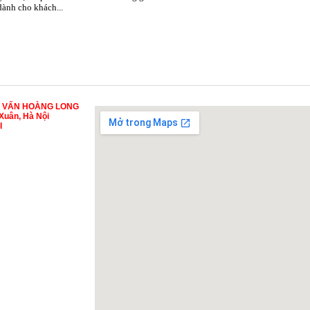
 dành cho khách...
Ư VẤN HOÀNG LONG
Xuân, Hà Nội
I