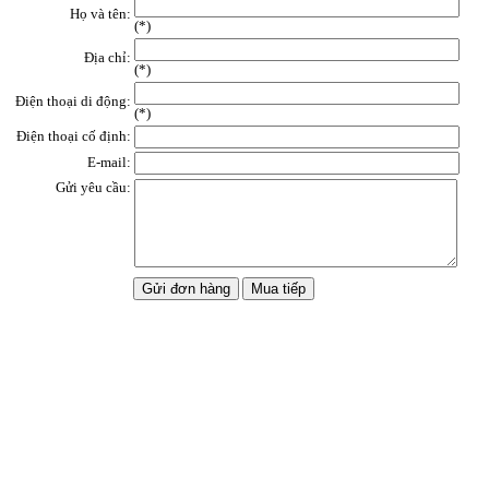
Họ và tên:
(
*
)
Địa chỉ:
(*)
Điện thoại di động:
(*)
Điện thoại cố định:
E-mail:
Gửi yêu cầu: