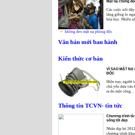
Mặt nạ chống độc
Các cuộc nổi dậy 
láng giềng lo ngạ
hóa học. Nhiều nh
không đeo mặt nạ phòng độc
Văn bản mới ban hành
Kiến thức cơ bản
VÌ SAO MẶT NẠ
ĐỘC
Hiện nay, người 
chủ yếu dựa vào 
ra do một công...
Thông tin TCVN- tin tức
Chương trình tíc
sống tốt đẹp
Nhân dịp hè 201
chương trình khu