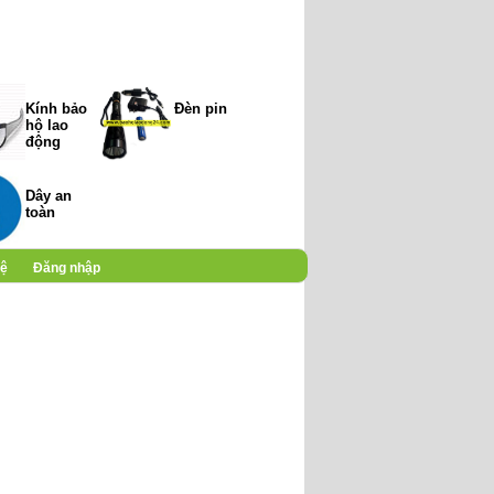
Kính bảo
Đèn pin
hộ lao
động
Dây an
toàn
hệ
Đăng nhập