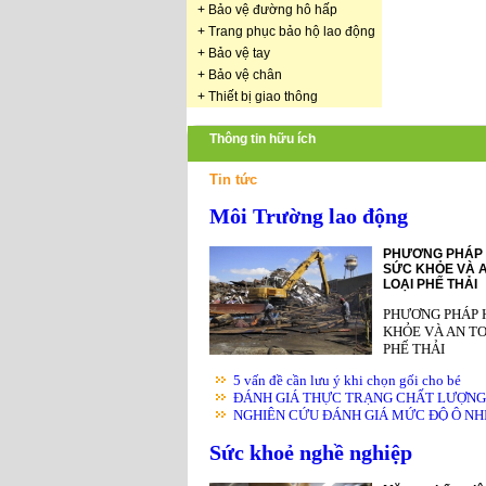
+
Bảo vệ đường hô hấp
+
Trang phục bảo hộ lao động
+
Bảo vệ tay
+
Bảo vệ chân
+
Thiết bị giao thông
Thông tin hữu ích
Tin tức
Môi Trường lao động
PHƯƠNG PHÁP 
SỨC KHỎE VÀ A
LOẠI PHẾ THẢI
PHƯƠNG PHÁP 
KHỎE VÀ AN TO
PHẾ THẢI
5 vấn đề cần lưu ý khi chọn gối cho bé
ĐÁNH GIÁ THỰC TRẠNG CHẤT LƯỢNG K
NGHIÊN CỨU ĐÁNH GIÁ MỨC ĐỘ Ô NHIỄ
Sức khoẻ nghề nghiệp