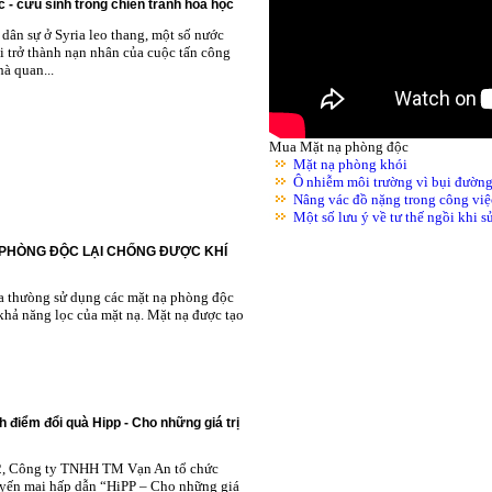
 - cứu sinh trong chiến tranh hóa học
dân sự ở Syria leo thang, một số nước
i trở thành nạn nhân của cuộc tấn công
à quan...
Mua Mặt nạ phòng độc
Mặt nạ phòng khói
Ô nhiễm môi trường vì bụi đườn
Nâng vác đồ nặng trong công việ
Một số lưu ý về tư thế ngồi khi 
 PHÒNG ĐỘC LẠI CHỐNG ĐƯỢC KHÍ
ta thưòng sử dụng các mặt nạ phòng độc
khả năng lọc của mặt nạ. Mặt nạ được tạo
h điểm đổi quà Hipp - Cho những giá trị
2, Công ty TNHH TM Vạn An tổ chức
yến mại hấp dẫn “HiPP – Cho những giá