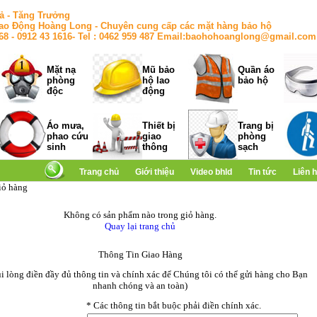
ả - Tăng Trưởng
ao Động Hoàng Long - Chuyên cung cấp các mặt hàng bảo hộ
168 - 0912 43 1616- Tel : 0462 959 487 Email:baohohoanglong@gmail.com
Mặt nạ
Mũ bảo
Quần áo
phòng
hộ lao
bảo hộ
độc
động
Áo mưa,
Thiết bị
Trang bị
phao cứu
giao
phòng
sinh
thông
sạch
Trang chủ
Giới thiệu
Video bhld
Tin tức
Liên 
iỏ hàng
Không có sản phẩm nào trong giỏ hàng.
Quay lại trang chủ
Thông Tin Giao Hàng
ui lòng điền đầy đủ thông tin và chính xác để Chúng tôi có thể gửi hàng cho Bạn
nhanh chóng và an toàn)
*
Các thông tin bắt buộc phải điền chính xác.