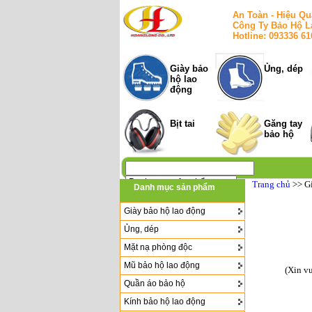
An Toàn - Hiệu Qu
Công Ty Bảo Hộ L
Hotline: 093336 6
Giày bảo
Ủng, dép
hộ lao
động
Bịt tai
Găng tay
bảo hộ
Trang chủ
>> G
Danh mục sản phẩm
Giày bảo hộ lao động
Ủng, dép
Mặt nạ phòng độc
Mũ bảo hộ lao động
(Xin v
Quần áo bảo hộ
Kính bảo hộ lao động