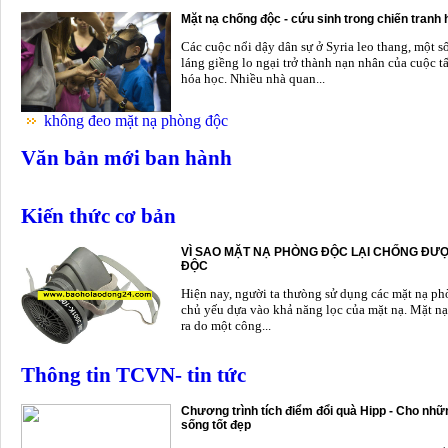
Mặt nạ chống độc - cứu sinh trong chiến tranh
Các cuộc nổi dậy dân sự ở Syria leo thang, một s
láng giềng lo ngại trở thành nạn nhân của cuộc t
hóa học. Nhiều nhà quan...
không đeo mặt nạ phòng độc
Văn bản mới ban hành
Kiến thức cơ bản
VÌ SAO MẶT NẠ PHÒNG ĐỘC LẠI CHỐNG ĐƯỢ
ĐỘC
Hiện nay, người ta thưòng sử dụng các mặt nạ p
chủ yếu dựa vào khả năng lọc của mặt nạ. Mặt nạ
ra do một công...
Thông tin TCVN- tin tức
Chương trình tích điểm đổi quà Hipp - Cho nhữn
sống tốt đẹp