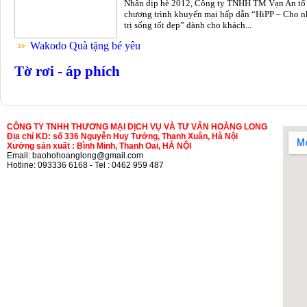
Nhân dịp hè 2012, Công ty TNHH TM Vạn An tổ
chương trình khuyến mại hấp dẫn “HiPP – Cho n
trị sống tốt đẹp” dành cho khách...
Wakodo Quà tặng bé yêu
Tờ rơi - áp phích
CÔNG TY TNHH THƯƠNG MẠI DỊCH VỤ VÀ TƯ VẤN HOÀNG LONG
Địa chỉ KD: số 336 Nguyễn Huy Tưởng, Thanh Xuân, Hà Nội
Xưởng sản xuất : Bình Minh, Thanh Oai, HÀ NỘI
Email: baohohoanglong@gmail.com
Hotline: 093336 6168 - Tel : 0462 959 487