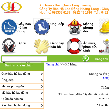
An Toàn - Hiệu Quả - Tăng Trưởng
Công Ty Bảo Hộ Lao Động Hoàng Long - Chuy
Hotline: 093336 6168 - 0912 43 1616- Tel : 
Giày bảo
Ủng, dép
Mặt nạ
hộ lao
phòng
động
độc
Bịt tai
Găng tay
Áo mưa,
bảo hộ
phao cứu
sinh
Trang chủ
Trang chủ
>> Giỏ hàng
Danh mục sản phẩm
Giày bảo hộ lao động
Không có sản p
Quay
Ủng, dép
Mặt nạ phòng độc
Thông
Mũ bảo hộ lao động
(Xin vui lòng điền đầy đủ thông tin v
nhanh c
Quần áo bảo hộ
*
Các thô
Kính bảo hộ lao động