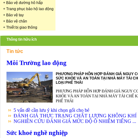
+
Bảo vệ đường hô hấp
+
Trang phục bảo hộ lao động
+
Bảo vệ tay
+
Bảo vệ chân
+
Thiết bị giao thông
Thông tin hữu ích
Tin tức
Môi Trường lao động
PHƯƠNG PHÁP HỖN HỢP ĐÁNH GIÁ NGUY C
SỨC KHỎE VÀ AN TOÀN TẠI NHÀ MÁY TÁI CH
LOẠI PHẾ THẢI
PHƯƠNG PHÁP HỖN HỢP ĐÁNH GIÁ NGUY C
KHỎE VÀ AN TOÀN TẠI NHÀ MÁY TÁI CHẾ K
PHẾ THẢI
5 vấn đề cần lưu ý khi chọn gối cho bé
ĐÁNH GIÁ THỰC TRẠNG CHẤT LƯỢNG KHÔNG KHÍ .
NGHIÊN CỨU ĐÁNH GIÁ MỨC ĐỘ Ô NHIỄM TIẾNG ...
Sức khoẻ nghề nghiệp