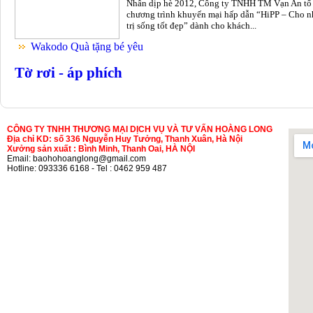
Nhân dịp hè 2012, Công ty TNHH TM Vạn An tổ
chương trình khuyến mại hấp dẫn “HiPP – Cho n
trị sống tốt đẹp” dành cho khách...
Wakodo Quà tặng bé yêu
Tờ rơi - áp phích
CÔNG TY TNHH THƯƠNG MẠI DỊCH VỤ VÀ TƯ VẤN HOÀNG LONG
Địa chỉ KD: số 336 Nguyễn Huy Tưởng, Thanh Xuân, Hà Nội
Xưởng sản xuất : Bình Minh, Thanh Oai, HÀ NỘI
Email: baohohoanglong@gmail.com
Hotline: 093336 6168 - Tel : 0462 959 487