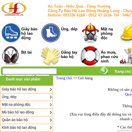
An Toàn - Hiệu Quả - Tăng Trưởng
Công Ty Bảo Hộ Lao Động Hoàng Long - Chuy
Hotline: 093336 6168 - 0912 43 1616- Tel : 
Giày bảo
Ủng, dép
Mặt nạ
hộ lao
phòng
động
độc
Bịt tai
Găng tay
Áo mưa,
bảo hộ
phao cứu
sinh
Trang chủ
Trang chủ
>> Giỏ hàng
Danh mục sản phẩm
Giày bảo hộ lao động
Không có sản p
Quay
Ủng, dép
Mặt nạ phòng độc
Thông
Mũ bảo hộ lao động
(Xin vui lòng điền đầy đủ thông tin v
nhanh c
Quần áo bảo hộ
*
Các thô
Kính bảo hộ lao động