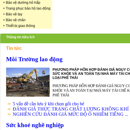
+
Bảo vệ đường hô hấp
+
Trang phục bảo hộ lao động
+
Bảo vệ tay
+
Bảo vệ chân
+
Thiết bị giao thông
Thông tin hữu ích
Tin tức
Môi Trường lao động
PHƯƠNG PHÁP HỖN HỢP ĐÁNH GIÁ NGUY C
SỨC KHỎE VÀ AN TOÀN TẠI NHÀ MÁY TÁI CH
LOẠI PHẾ THẢI
PHƯƠNG PHÁP HỖN HỢP ĐÁNH GIÁ NGUY C
KHỎE VÀ AN TOÀN TẠI NHÀ MÁY TÁI CHẾ K
PHẾ THẢI
5 vấn đề cần lưu ý khi chọn gối cho bé
ĐÁNH GIÁ THỰC TRẠNG CHẤT LƯỢNG KHÔNG KHÍ .
NGHIÊN CỨU ĐÁNH GIÁ MỨC ĐỘ Ô NHIỄM TIẾNG ...
Sức khoẻ nghề nghiệp