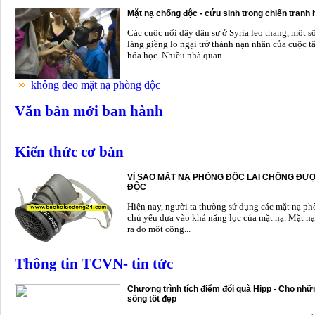
Mặt nạ chống độc - cứu sinh trong chiến tranh
Các cuộc nổi dậy dân sự ở Syria leo thang, một s
láng giềng lo ngại trở thành nạn nhân của cuộc t
hóa học. Nhiều nhà quan...
không đeo mặt nạ phòng độc
Văn bản mới ban hành
Kiến thức cơ bản
VÌ SAO MẶT NẠ PHÒNG ĐỘC LẠI CHỐNG ĐƯỢ
ĐỘC
Hiện nay, người ta thưòng sử dụng các mặt nạ p
chủ yếu dựa vào khả năng lọc của mặt nạ. Mặt nạ
ra do một công...
Thông tin TCVN- tin tức
Chương trình tích điểm đổi quà Hipp - Cho nhữn
sống tốt đẹp