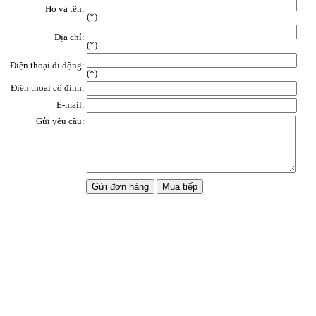
Họ và tên:
(
*
)
Địa chỉ:
(*)
Điện thoại di động:
(*)
Điện thoại cố định:
E-mail:
Gửi yêu cầu: