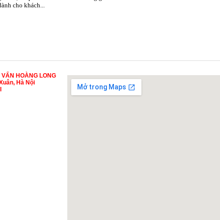
 dành cho khách...
Ư VẤN HOÀNG LONG
Xuân, Hà Nội
I