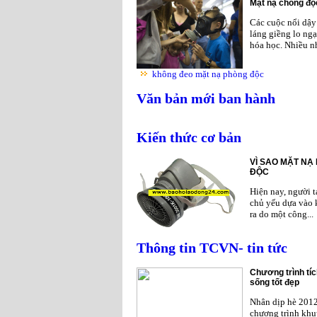
Mặt nạ chống độc
Các cuộc nổi dậy 
láng giềng lo ngạ
hóa học. Nhiều nh
không đeo mặt nạ phòng độc
Văn bản mới ban hành
Kiến thức cơ bản
VÌ SAO MẶT NẠ
ĐỘC
Hiện nay, người 
chủ yếu dựa vào 
ra do một công...
Thông tin TCVN- tin tức
Chương trình tíc
sống tốt đẹp
Nhân dịp hè 201
chương trình khu