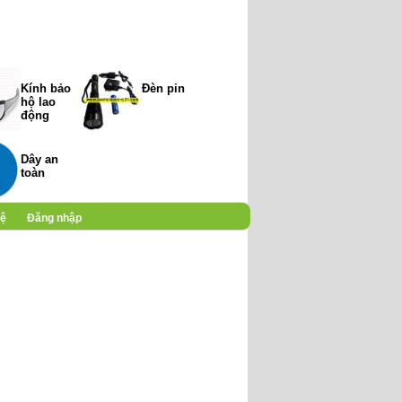
Kính bảo
Đèn pin
hộ lao
động
Dây an
toàn
hệ
Đăng nhập