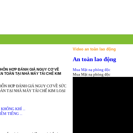
Video an toàn lao động
An toàn lao động
HỖN HỢP ĐÁNH GIÁ NGUY CƠ VỀ
Mua Mặt nạ phòng độc
N TOÀN TẠI NHÀ MÁY TÁI CHẾ KIM
Mua Mặt nạ phòng độc
HỖN HỢP ĐÁNH GIÁ NGUY CƠ VỀ SỨC
ÀN TẠI NHÀ MÁY TÁI CHẾ KIM LOẠI
HÔNG KHÍ ...
M TIẾNG ...