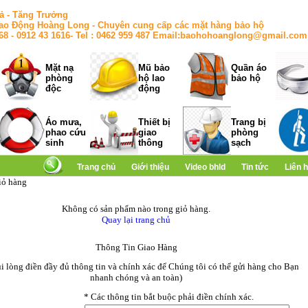
ả - Tăng Trưởng
ao Động Hoàng Long - Chuyên cung cấp các mặt hàng bảo hộ
168 - 0912 43 1616- Tel : 0462 959 487 Email:baohohoanglong@gmail.com
Mặt nạ
Mũ bảo
Quần áo
phòng
hộ lao
bảo hộ
độc
động
Áo mưa,
Thiết bị
Trang bị
phao cứu
giao
phòng
sinh
thông
sạch
Trang chủ
Giới thiệu
Video bhld
Tin tức
Liên 
iỏ hàng
Không có sản phẩm nào trong giỏ hàng.
Quay lại trang chủ
Thông Tin Giao Hàng
ui lòng điền đầy đủ thông tin và chính xác để Chúng tôi có thể gửi hàng cho Bạn
nhanh chóng và an toàn)
*
Các thông tin bắt buộc phải điền chính xác.