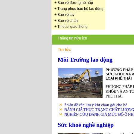
+
Bảo vệ đường hô hấp
+
Trang phục bảo hộ lao động
+
Bảo vệ tay
+
Bảo vệ chân
+
Thiết bị giao thông
Thông tin hữu ích
Tin tức
Môi Trường lao động
PHƯƠNG PHÁP 
SỨC KHỎE VÀ A
LOẠI PHẾ THẢI
PHƯƠNG PHÁP 
KHỎE VÀ AN TO
PHẾ THẢI
5 vấn đề cần lưu ý khi chọn gối cho bé
ĐÁNH GIÁ THỰC TRẠNG CHẤT LƯỢNG K
NGHIÊN CỨU ĐÁNH GIÁ MỨC ĐỘ Ô NHIỄ
Sức khoẻ nghề nghiệp