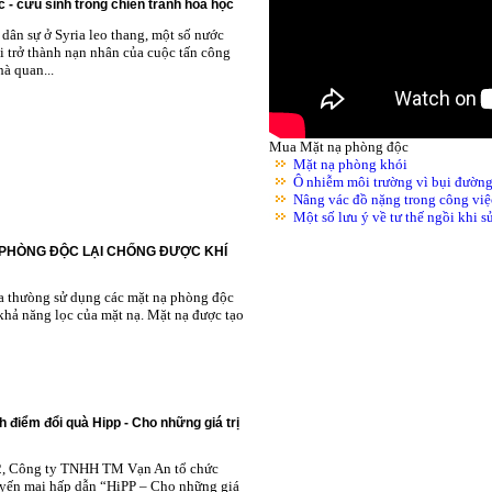
 - cứu sinh trong chiến tranh hóa học
dân sự ở Syria leo thang, một số nước
i trở thành nạn nhân của cuộc tấn công
à quan...
Mua Mặt nạ phòng độc
Mặt nạ phòng khói
Ô nhiễm môi trường vì bụi đườn
Nâng vác đồ nặng trong công việ
Một số lưu ý về tư thế ngồi khi 
 PHÒNG ĐỘC LẠI CHỐNG ĐƯỢC KHÍ
ta thưòng sử dụng các mặt nạ phòng độc
khả năng lọc của mặt nạ. Mặt nạ được tạo
h điểm đổi quà Hipp - Cho những giá trị
2, Công ty TNHH TM Vạn An tổ chức
yến mại hấp dẫn “HiPP – Cho những giá