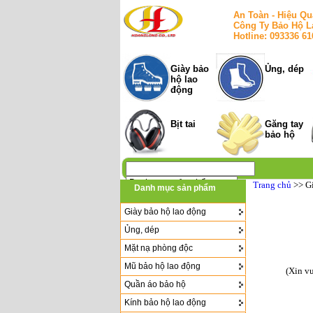
An Toàn - Hiệu Qu
Công Ty Bảo Hộ L
Hotline: 093336 6
Giày bảo
Ủng, dép
hộ lao
động
Bịt tai
Găng tay
bảo hộ
Trang chủ
>> G
Danh mục sản phẩm
Giày bảo hộ lao động
Ủng, dép
Mặt nạ phòng độc
Mũ bảo hộ lao động
(Xin v
Quần áo bảo hộ
Kính bảo hộ lao động