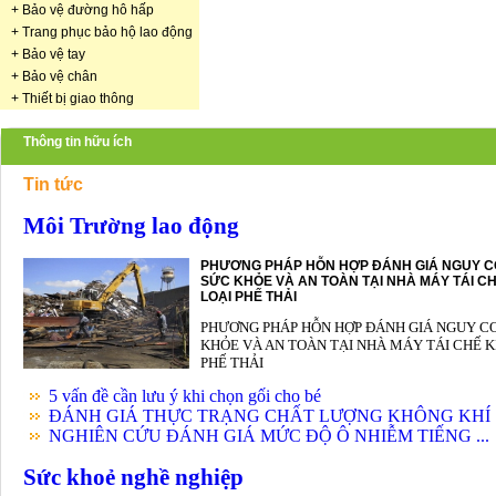
+
Bảo vệ đường hô hấp
+
Trang phục bảo hộ lao động
+
Bảo vệ tay
+
Bảo vệ chân
+
Thiết bị giao thông
Thông tin hữu ích
Tin tức
Môi Trường lao động
PHƯƠNG PHÁP HỖN HỢP ĐÁNH GIÁ NGUY C
SỨC KHỎE VÀ AN TOÀN TẠI NHÀ MÁY TÁI CH
LOẠI PHẾ THẢI
PHƯƠNG PHÁP HỖN HỢP ĐÁNH GIÁ NGUY C
KHỎE VÀ AN TOÀN TẠI NHÀ MÁY TÁI CHẾ K
PHẾ THẢI
5 vấn đề cần lưu ý khi chọn gối cho bé
ĐÁNH GIÁ THỰC TRẠNG CHẤT LƯỢNG KHÔNG KHÍ .
NGHIÊN CỨU ĐÁNH GIÁ MỨC ĐỘ Ô NHIỄM TIẾNG ...
Sức khoẻ nghề nghiệp