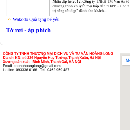
Nhân dịp hè 2012, Công ty TNHH TM Vạn An tổ
chương trình khuyến mại hấp dẫn “HiPP – Cho n
trị sống tốt đẹp” dành cho khách...
Wakodo Quà tặng bé yêu
Tờ rơi - áp phích
CÔNG TY TNHH THƯƠNG MẠI DỊCH VỤ VÀ TƯ VẤN HOÀNG LONG
Địa chỉ KD: số 336 Nguyễn Huy Tưởng, Thanh Xuân, Hà Nội
Xưởng sản xuất : Bình Minh, Thanh Oai, HÀ NỘI
Email: baohohoanglong@gmail.com
Hotline: 093336 6168 - Tel : 0462 959 487