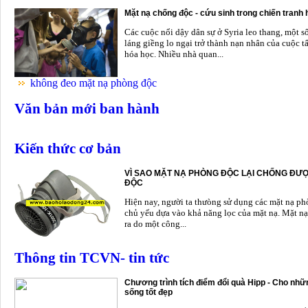
Mặt nạ chống độc - cứu sinh trong chiến tranh
Các cuộc nổi dậy dân sự ở Syria leo thang, một s
láng giềng lo ngại trở thành nạn nhân của cuộc t
hóa học. Nhiều nhà quan...
không đeo mặt nạ phòng độc
Văn bản mới ban hành
Kiến thức cơ bản
VÌ SAO MẶT NẠ PHÒNG ĐỘC LẠI CHỐNG ĐƯỢ
ĐỘC
Hiện nay, người ta thưòng sử dụng các mặt nạ p
chủ yếu dựa vào khả năng lọc của mặt nạ. Mặt nạ
ra do một công...
Thông tin TCVN- tin tức
Chương trình tích điểm đổi quà Hipp - Cho nhữn
sống tốt đẹp