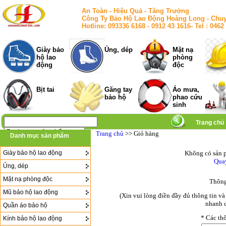
An Toàn - Hiệu Quả - Tăng Trưởng
Công Ty Bảo Hộ Lao Động Hoàng Long - Chuy
Hotline: 093336 6168 - 0912 43 1616- Tel : 
Giày bảo
Ủng, dép
Mặt nạ
hộ lao
phòng
động
độc
Bịt tai
Găng tay
Áo mưa,
bảo hộ
phao cứu
sinh
Trang chủ
Trang chủ
>> Giỏ hàng
Danh mục sản phẩm
Giày bảo hộ lao động
Không có sản p
Quay
Ủng, dép
Mặt nạ phòng độc
Thông
Mũ bảo hộ lao động
(Xin vui lòng điền đầy đủ thông tin v
nhanh c
Quần áo bảo hộ
*
Các thô
Kính bảo hộ lao động