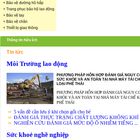
+
Bảo vệ đường hô hấp
+
Trang phục bảo hộ lao động
+
Bảo vệ tay
+
Bảo vệ chân
+
Thiết bị giao thông
Thông tin hữu ích
Tin tức
Môi Trường lao động
PHƯƠNG PHÁP HỖN HỢP ĐÁNH GIÁ NGUY C
SỨC KHỎE VÀ AN TOÀN TẠI NHÀ MÁY TÁI CH
LOẠI PHẾ THẢI
PHƯƠNG PHÁP HỖN HỢP ĐÁNH GIÁ NGUY C
KHỎE VÀ AN TOÀN TẠI NHÀ MÁY TÁI CHẾ K
PHẾ THẢI
5 vấn đề cần lưu ý khi chọn gối cho bé
ĐÁNH GIÁ THỰC TRẠNG CHẤT LƯỢNG KHÔNG KHÍ .
NGHIÊN CỨU ĐÁNH GIÁ MỨC ĐỘ Ô NHIỄM TIẾNG ...
Sức khoẻ nghề nghiệp