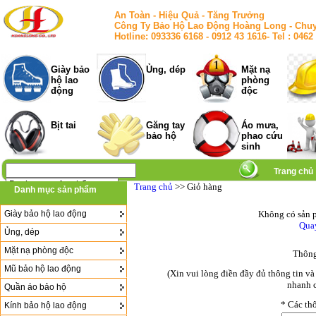
An Toàn - Hiệu Quả - Tăng Trưởng
Công Ty Bảo Hộ Lao Động Hoàng Long - Chuy
Hotline: 093336 6168 - 0912 43 1616- Tel : 
Giày bảo
Ủng, dép
Mặt nạ
hộ lao
phòng
động
độc
Bịt tai
Găng tay
Áo mưa,
bảo hộ
phao cứu
sinh
Trang chủ
Trang chủ
>> Giỏ hàng
Danh mục sản phẩm
Giày bảo hộ lao động
Không có sản p
Quay
Ủng, dép
Mặt nạ phòng độc
Thông
Mũ bảo hộ lao động
(Xin vui lòng điền đầy đủ thông tin v
nhanh c
Quần áo bảo hộ
*
Các thô
Kính bảo hộ lao động