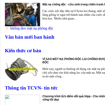
Mặt nạ chống độc - cứu sinh trong chiến tranh
Các cuộc nổi dậy dân sự ở Syria leo thang, một s
láng giềng lo ngại trở thành nạn nhân của cuộc t
hóa học. Nhiều nhà quan...
không đeo mặt nạ phòng độc
Văn bản mới ban hành
Kiến thức cơ bản
VÌ SAO MẶT NẠ PHÒNG ĐỘC LẠI CHỐNG ĐƯỢ
ĐỘC
Hiện nay, người ta thưòng sử dụng các mặt nạ p
chủ yếu dựa vào khả năng lọc của mặt nạ. Mặt nạ
ra do một công...
Thông tin TCVN- tin tức
Chương trình tích điểm đổi quà Hipp - Cho nhữn
sống tốt đẹp