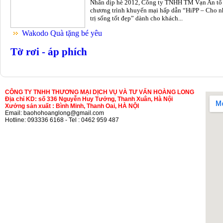
Nhân dịp hè 2012, Công ty TNHH TM Vạn An tổ
chương trình khuyến mại hấp dẫn “HiPP – Cho n
trị sống tốt đẹp” dành cho khách...
Wakodo Quà tặng bé yêu
Tờ rơi - áp phích
CÔNG TY TNHH THƯƠNG MẠI DỊCH VỤ VÀ TƯ VẤN HOÀNG LONG
Địa chỉ KD: số 336 Nguyễn Huy Tưởng, Thanh Xuân, Hà Nội
Xưởng sản xuất : Bình Minh, Thanh Oai, HÀ NỘI
Email: baohohoanglong@gmail.com
Hotline: 093336 6168 - Tel : 0462 959 487