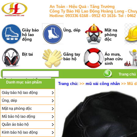
An Toàn - Hiệu Quả - Tăng Trưởng
Công Ty Bảo Hộ Lao Động Hoàng Long - Chuy
Hotline: 093336 6168 - 0912 43 1616- Tel : 
Giày bảo
Ủng, dép
Mặt nạ
hộ lao
phòng
động
độc
Bịt tai
Găng tay
Áo mưa,
bảo hộ
phao cứu
sinh
Trang chủ
Danh mục sản phẩm
Trang chủ:
>>
mũ vải công nhân
>> Mũ da
Giày bảo hộ lao động
Ủng, dép
Mặt nạ phòng độc
Mũ bảo hộ lao động
Quần áo bảo hộ
Kính bảo hộ lao động