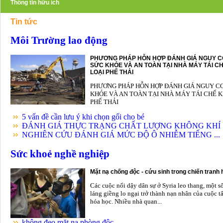
Thông tin hữu ích
Tin tức
Môi Trường lao động
PHƯƠNG PHÁP HỖN HỢP ĐÁNH GIÁ NGUY C
SỨC KHỎE VÀ AN TOÀN TẠI NHÀ MÁY TÁI CH
LOẠI PHẾ THẢI
PHƯƠNG PHÁP HỖN HỢP ĐÁNH GIÁ NGUY C
KHỎE VÀ AN TOÀN TẠI NHÀ MÁY TÁI CHẾ K
PHẾ THẢI
5 vấn đề cần lưu ý khi chọn gối cho bé
ĐÁNH GIÁ THỰC TRẠNG CHẤT LƯỢNG KHÔNG KHÍ .
NGHIÊN CỨU ĐÁNH GIÁ MỨC ĐỘ Ô NHIỄM TIẾNG ...
Sức khoẻ nghề nghiệp
Mặt nạ chống độc - cứu sinh trong chiến tranh
Các cuộc nổi dậy dân sự ở Syria leo thang, một s
láng giềng lo ngại trở thành nạn nhân của cuộc t
hóa học. Nhiều nhà quan...
không đeo mặt nạ phòng độc