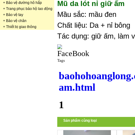
Mũ da lót nỉ giữ ấm
+
Bảo vệ đường hô hấp
+
Trang phục bảo hộ lao động
Mầu sắc: mầu đen
+
Bảo vệ tay
+
Bảo vệ chân
Chất liệu: Da + nỉ bông
+
Thiết bị giao thông
Tác dụng: giữ ấm, làm v
Tags
baohohoanglong.
am.html
1
Sản phẩm cùng loại