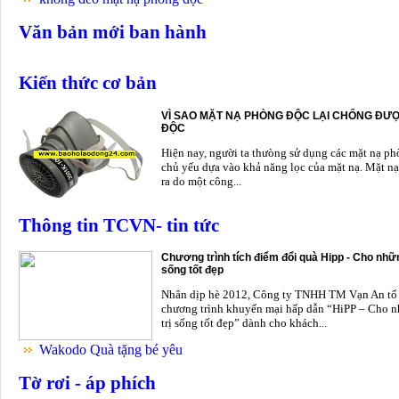
Văn bản mới ban hành
Kiến thức cơ bản
VÌ SAO MẶT NẠ PHÒNG ĐỘC LẠI CHỐNG ĐƯỢ
ĐỘC
Hiện nay, người ta thưòng sử dụng các mặt nạ p
chủ yếu dựa vào khả năng lọc của mặt nạ. Mặt nạ
ra do một công...
Thông tin TCVN- tin tức
Chương trình tích điểm đổi quà Hipp - Cho nhữn
sống tốt đẹp
Nhân dịp hè 2012, Công ty TNHH TM Vạn An tổ
chương trình khuyến mại hấp dẫn “HiPP – Cho n
trị sống tốt đẹp” dành cho khách...
Wakodo Quà tặng bé yêu
Tờ rơi - áp phích