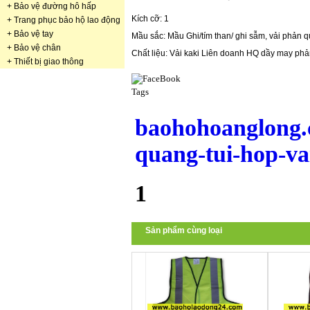
+
Bảo vệ đường hô hấp
Kích cỡ: 1
+
Trang phục bảo hộ lao động
+
Bảo vệ tay
Mầu sắc: Mầu Ghi/tím than/ ghi sẫm, vải phản 
+
Bảo vệ chân
Chất liệu: Vải kaki Liên doanh HQ dầy may phả
+
Thiết bị giao thông
Tags
baohohoanglong.
quang-tui-hop-va
1
Sản phẩm cùng loại