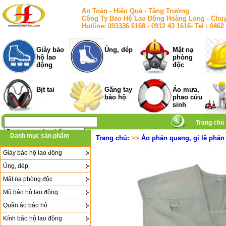
An Toàn - Hiệu Quả - Tăng Trưởng
Công Ty Bảo Hộ Lao Động Hoàng Long - Chuy
Hotline: 093336 6168 - 0912 43 1616- Tel : 
Giày bảo
Ủng, dép
Mặt nạ
hộ lao
phòng
động
độc
Bịt tai
Găng tay
Áo mưa,
bảo hộ
phao cứu
sinh
Trang chủ
Danh mục sản phẩm
Trang chủ:
>>
Áo phản quang, gi lê phản
Giày bảo hộ lao động
Ủng, dép
Mặt nạ phòng độc
Mũ bảo hộ lao động
Quần áo bảo hộ
Kính bảo hộ lao động