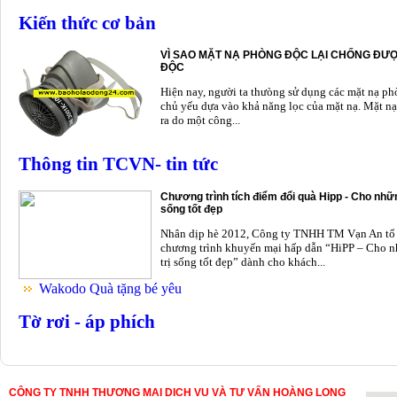
Kiến thức cơ bản
VÌ SAO MẶT NẠ PHÒNG ĐỘC LẠI CHỐNG ĐƯỢ
ĐỘC
Hiện nay, người ta thưòng sử dụng các mặt nạ p
chủ yếu dựa vào khả năng lọc của mặt nạ. Mặt nạ
ra do một công...
Thông tin TCVN- tin tức
Chương trình tích điểm đổi quà Hipp - Cho nhữn
sống tốt đẹp
Nhân dịp hè 2012, Công ty TNHH TM Vạn An tổ
chương trình khuyến mại hấp dẫn “HiPP – Cho n
trị sống tốt đẹp” dành cho khách...
Wakodo Quà tặng bé yêu
Tờ rơi - áp phích
CÔNG TY TNHH THƯƠNG MẠI DỊCH VỤ VÀ TƯ VẤN HOÀNG LONG