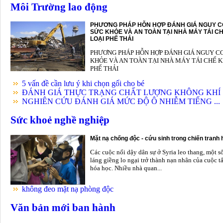
Môi Trường lao động
PHƯƠNG PHÁP HỖN HỢP ĐÁNH GIÁ NGUY C
SỨC KHỎE VÀ AN TOÀN TẠI NHÀ MÁY TÁI CH
LOẠI PHẾ THẢI
PHƯƠNG PHÁP HỖN HỢP ĐÁNH GIÁ NGUY C
KHỎE VÀ AN TOÀN TẠI NHÀ MÁY TÁI CHẾ K
PHẾ THẢI
5 vấn đề cần lưu ý khi chọn gối cho bé
ĐÁNH GIÁ THỰC TRẠNG CHẤT LƯỢNG KHÔNG KHÍ .
NGHIÊN CỨU ĐÁNH GIÁ MỨC ĐỘ Ô NHIỄM TIẾNG ...
Sức khoẻ nghề nghiệp
Mặt nạ chống độc - cứu sinh trong chiến tranh
Các cuộc nổi dậy dân sự ở Syria leo thang, một s
láng giềng lo ngại trở thành nạn nhân của cuộc t
hóa học. Nhiều nhà quan...
không đeo mặt nạ phòng độc
Văn bản mới ban hành