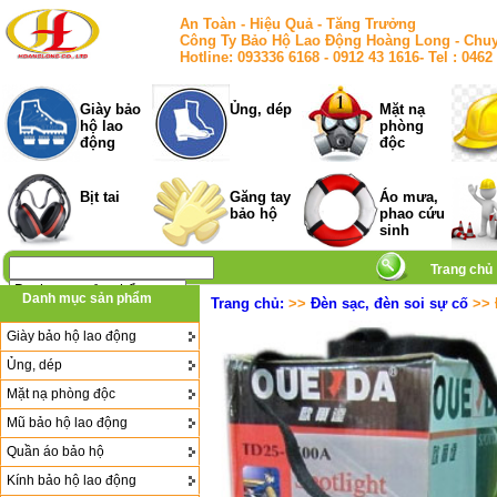
An Toàn - Hiệu Quả - Tăng Trưởng
Công Ty Bảo Hộ Lao Động Hoàng Long - Chuy
Hotline: 093336 6168 - 0912 43 1616- Tel : 
Giày bảo
Ủng, dép
Mặt nạ
hộ lao
phòng
động
độc
Bịt tai
Găng tay
Áo mưa,
bảo hộ
phao cứu
sinh
Trang chủ
Danh mục sản phẩm
Trang chủ:
>>
Đèn sạc, đèn soi sự cố
>> 
Giày bảo hộ lao động
Ủng, dép
Mặt nạ phòng độc
Mũ bảo hộ lao động
Quần áo bảo hộ
Kính bảo hộ lao động