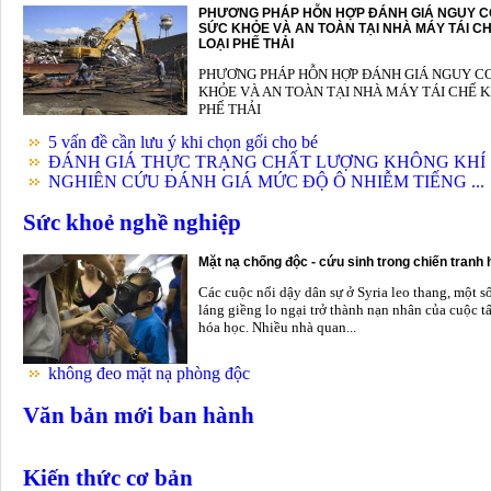
PHƯƠNG PHÁP HỖN HỢP ĐÁNH GIÁ NGUY C
SỨC KHỎE VÀ AN TOÀN TẠI NHÀ MÁY TÁI CH
LOẠI PHẾ THẢI
PHƯƠNG PHÁP HỖN HỢP ĐÁNH GIÁ NGUY C
KHỎE VÀ AN TOÀN TẠI NHÀ MÁY TÁI CHẾ K
PHẾ THẢI
5 vấn đề cần lưu ý khi chọn gối cho bé
ĐÁNH GIÁ THỰC TRẠNG CHẤT LƯỢNG KHÔNG KHÍ .
NGHIÊN CỨU ĐÁNH GIÁ MỨC ĐỘ Ô NHIỄM TIẾNG ...
Sức khoẻ nghề nghiệp
Mặt nạ chống độc - cứu sinh trong chiến tranh
Các cuộc nổi dậy dân sự ở Syria leo thang, một s
láng giềng lo ngại trở thành nạn nhân của cuộc t
hóa học. Nhiều nhà quan...
không đeo mặt nạ phòng độc
Văn bản mới ban hành
Kiến thức cơ bản