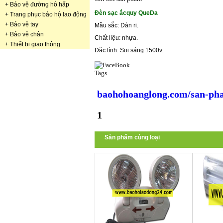
+
Bảo vệ đường hô hấp
Đèn sạc ắcquy QueDa
+
Trang phục bảo hộ lao động
+
Bảo vệ tay
Mầu sắc: Dàn ri.
+
Bảo vệ chân
Chất liệu: nhựa.
+
Thiết bị giao thông
Đặc tính: Soi sáng 1500v.
Tags
baohohoanglong.com/san-pha
1
Sản phẩm cùng loại