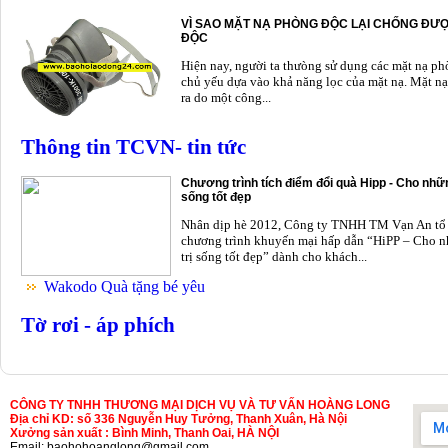
VÌ SAO MẶT NẠ PHÒNG ĐỘC LẠI CHỐNG ĐƯỢ
ĐỘC
Hiện nay, người ta thưòng sử dụng các mặt nạ p
chủ yếu dựa vào khả năng lọc của mặt nạ. Mặt nạ
ra do một công...
Thông tin TCVN- tin tức
Chương trình tích điểm đổi quà Hipp - Cho nhữn
sống tốt đẹp
Nhân dịp hè 2012, Công ty TNHH TM Vạn An tổ
chương trình khuyến mại hấp dẫn “HiPP – Cho n
trị sống tốt đẹp” dành cho khách...
Wakodo Quà tặng bé yêu
Tờ rơi - áp phích
CÔNG TY TNHH THƯƠNG MẠI DỊCH VỤ VÀ TƯ VẤN HOÀNG LONG
Địa chỉ KD: số 336 Nguyễn Huy Tưởng, Thanh Xuân, Hà Nội
Xưởng sản xuất : Bình Minh, Thanh Oai, HÀ NỘI
Email: baohohoanglong@gmail.com