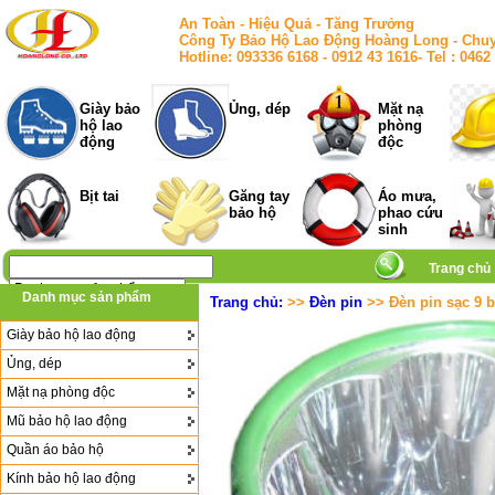
An Toàn - Hiệu Quả - Tăng Trưởng
Công Ty Bảo Hộ Lao Động Hoàng Long - Chuy
Hotline: 093336 6168 - 0912 43 1616- Tel : 
Giày bảo
Ủng, dép
Mặt nạ
hộ lao
phòng
động
độc
Bịt tai
Găng tay
Áo mưa,
bảo hộ
phao cứu
sinh
Trang chủ
Danh mục sản phẩm
Trang chủ:
>>
Đèn pin
>> Đèn pin sạc 9 
Giày bảo hộ lao động
Ủng, dép
Mặt nạ phòng độc
Mũ bảo hộ lao động
Quần áo bảo hộ
Kính bảo hộ lao động