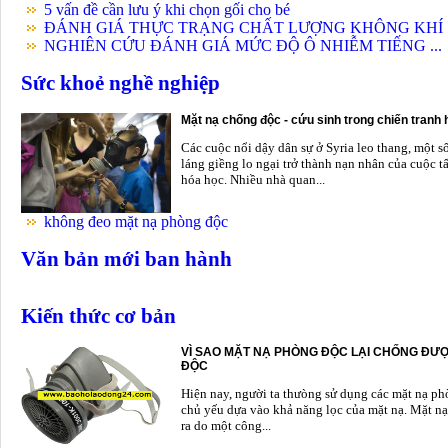
5 vấn đề cần lưu ý khi chọn gối cho bé
ĐÁNH GIÁ THỰC TRẠNG CHẤT LƯỢNG KHÔNG KHÍ .
NGHIÊN CỨU ĐÁNH GIÁ MỨC ĐỘ Ô NHIỄM TIẾNG ...
Sức khoẻ nghề nghiệp
Mặt nạ chống độc - cứu sinh trong chiến tranh
Các cuộc nổi dậy dân sự ở Syria leo thang, một s
láng giềng lo ngại trở thành nạn nhân của cuộc t
hóa học. Nhiều nhà quan...
không đeo mặt nạ phòng độc
Văn bản mới ban hành
Kiến thức cơ bản
VÌ SAO MẶT NẠ PHÒNG ĐỘC LẠI CHỐNG ĐƯỢ
ĐỘC
Hiện nay, người ta thưòng sử dụng các mặt nạ p
chủ yếu dựa vào khả năng lọc của mặt nạ. Mặt nạ
ra do một công...