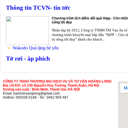
Thông tin TCVN- tin tức
Chương trình tích điểm đổi quà Hipp - Cho nhữn
sống tốt đẹp
Nhân dịp hè 2012, Công ty TNHH TM Vạn An tổ
chương trình khuyến mại hấp dẫn “HiPP – Cho n
trị sống tốt đẹp” dành cho khách...
Wakodo Quà tặng bé yêu
Tờ rơi - áp phích
CÔNG TY TNHH THƯƠNG MẠI DỊCH VỤ VÀ TƯ VẤN HOÀNG LONG
Địa chỉ KD: số 336 Nguyễn Huy Tưởng, Thanh Xuân, Hà Nội
Xưởng sản xuất : Bình Minh, Thanh Oai, HÀ NỘI
Email: baohohoanglong@gmail.com
Hotline: 093336 6168 - Tel : 0462 959 487