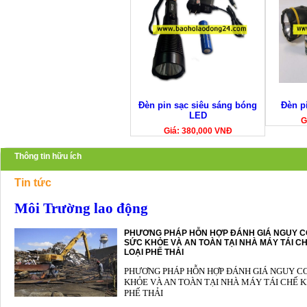
Đèn pin sạc siêu sáng bóng
Đèn pi
LED
G
Giá: 380,000 VNĐ
Thông tin hữu ích
Tin tức
Môi Trường lao động
PHƯƠNG PHÁP HỖN HỢP ĐÁNH GIÁ NGUY C
SỨC KHỎE VÀ AN TOÀN TẠI NHÀ MÁY TÁI CH
LOẠI PHẾ THẢI
PHƯƠNG PHÁP HỖN HỢP ĐÁNH GIÁ NGUY C
KHỎE VÀ AN TOÀN TẠI NHÀ MÁY TÁI CHẾ K
PHẾ THẢI