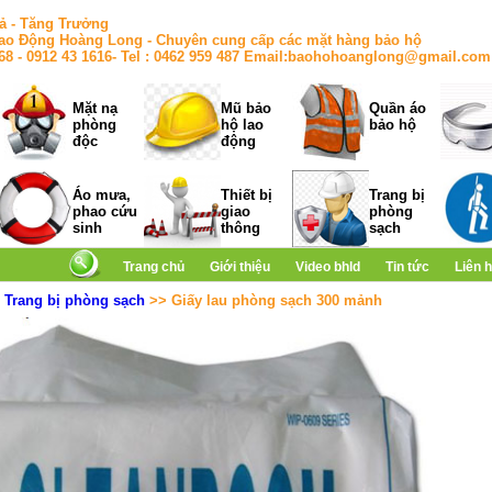
ả - Tăng Trưởng
ao Động Hoàng Long - Chuyên cung cấp các mặt hàng bảo hộ
168 - 0912 43 1616- Tel : 0462 959 487 Email:baohohoanglong@gmail.com
Mặt nạ
Mũ bảo
Quần áo
phòng
hộ lao
bảo hộ
độc
động
Áo mưa,
Thiết bị
Trang bị
phao cứu
giao
phòng
sinh
thông
sạch
Trang chủ
Giới thiệu
Video bhld
Tin tức
Liên 
>
Trang bị phòng sạch
>> Giấy lau phòng sạch 300 mảnh