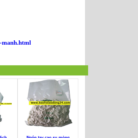
0-manh.html
dịch
Ngón tay cao su mỏng