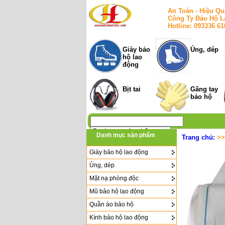
An Toàn - Hiệu Qu
Công Ty Bảo Hộ L
Hotline: 093336 6
Giày bảo
Ủng, dép
hộ lao
động
Bịt tai
Găng tay
bảo hộ
Danh mục sản phẩm
Trang chủ:
>
Giày bảo hộ lao động
Ủng, dép
Mặt nạ phòng độc
Mũ bảo hộ lao động
Quần áo bảo hộ
Kính bảo hộ lao động