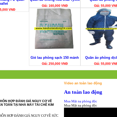
pallet
Giá: 160,000 VNĐ
Giá: 55,000 VN
65,000 VNĐ
Giẻ lau phòng sạch 150 mảnh
Quần áo phòng dịc
Giá: 250,000 VNĐ
Giá: 55,000 VN
Video an toàn lao động
An toàn lao động
HỖN HỢP ĐÁNH GIÁ NGUY CƠ VỀ
Mua Mặt nạ phòng độc
N TOÀN TẠI NHÀ MÁY TÁI CHẾ KIM
Mua Mặt nạ phòng độc
HỖN HỢP ĐÁNH GIÁ NGUY CƠ VỀ SỨC