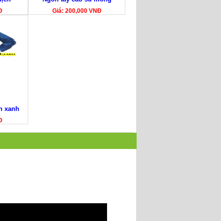
Đ
Giá: 200,000 VNĐ
h xanh
Đ