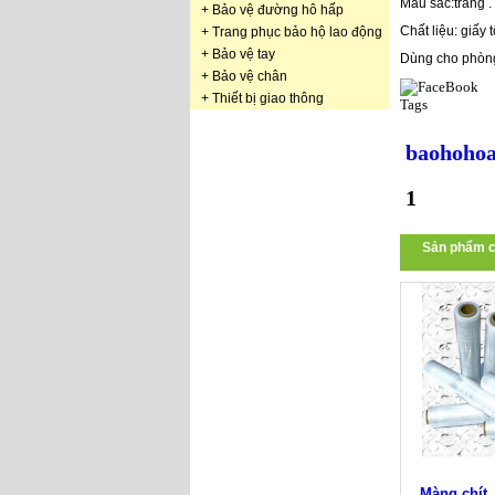
Mầu sắc:trắng .
+
Bảo vệ đường hô hấp
Chất liệu: giấy 
+
Trang phục bảo hộ lao động
+
Bảo vệ tay
Dùng cho phòng
+
Bảo vệ chân
+
Thiết bị giao thông
Tags
baohohoa
1
Sản phẩm c
Màng chít