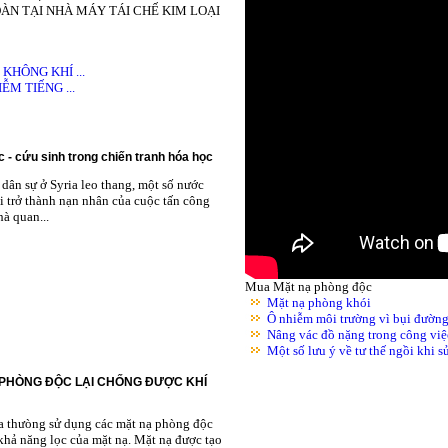
ÀN TẠI NHÀ MÁY TÁI CHẾ KIM LOẠI
HÔNG KHÍ ...
M TIẾNG ...
 - cứu sinh trong chiến tranh hóa học
dân sự ở Syria leo thang, một số nước
i trở thành nạn nhân của cuộc tấn công
à quan...
Mua Mặt nạ phòng độc
Mặt nạ phòng khói
Ô nhiễm môi trường vì bụi đườn
Nâng vác đồ nặng trong công việ
Một số lưu ý về tư thế ngồi khi 
 PHÒNG ĐỘC LẠI CHỐNG ĐƯỢC KHÍ
ta thưòng sử dụng các mặt nạ phòng độc
khả năng lọc của mặt nạ. Mặt nạ được tạo