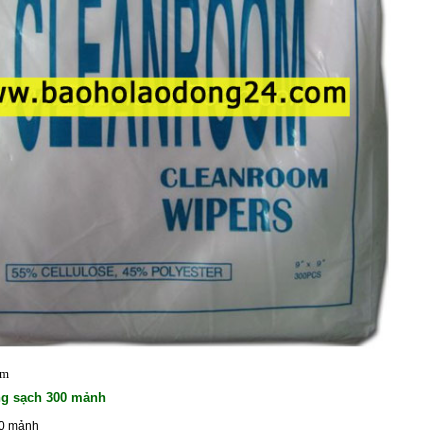
ẩm
ng sạch 300 mảnh
00 mảnh