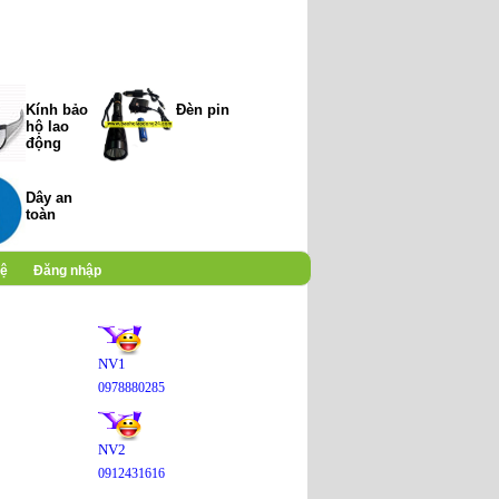
Kính bảo
Đèn pin
hộ lao
động
Dây an
toàn
hệ
Đăng nhập
NV1
0978880285
NV2
0912431616