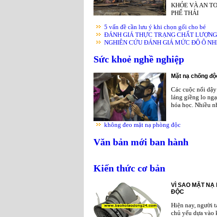
KHỎE VÀ AN TO
PHẾ THẢI
5 vấn đề cần lưu ý khi chọn gối cho bé
ĐÁNH GIÁ THỰC TRẠNG CHẤT LƯỢNG K
NGHIÊN CỨU ĐÁNH GIÁ MỨC ĐỘ Ô NHIỄ
Sức khoẻ nghề nghiệp
Mặt nạ chống độc
Các cuộc nổi dậy 
láng giềng lo ngạ
hóa học. Nhiều nh
không đeo mặt nạ phòng độc
Văn bản mới ban hành
Kiến thức cơ bản
VÌ SAO MẶT NẠ
ĐỘC
Hiện nay, người 
chủ yếu dựa vào 