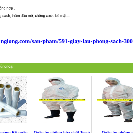
tổng hợp .
 sạch, thấm dầu mỡ, chống xước bề mặt....
nglong.com/san-pham/591-giay-lau-phong-sach-30
ùng loại
, màng PE quấn
Quần áo chống hóa chất Tyvek
Quần áo phòng 