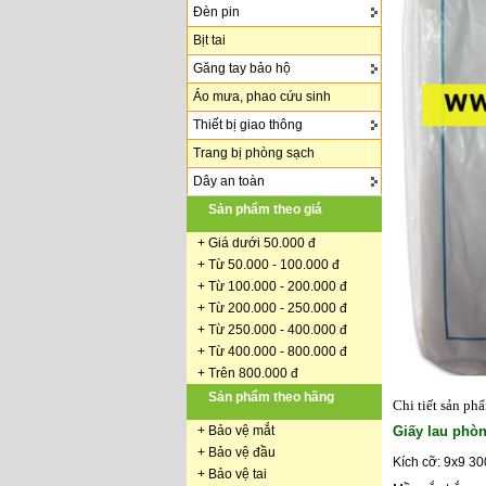
Đèn pin
Bịt tai
Găng tay bảo hộ
Áo mưa, phao cứu sinh
Thiết bị giao thông
Trang bị phòng sạch
Dây an toàn
Sản phẩm theo giá
+
Giá dưới 50.000 đ
+ Từ 50.000 - 100.000 đ
+
Từ 100.000 - 200.000 đ
+ Từ 200.000 - 250.000 đ
+ Từ 250.000 - 400.000 đ
+ Từ 400.000 - 800.000 đ
+ Trên 800.000 đ
Sản phẩm theo hãng
Chi tiết sản ph
+
Bảo vệ mắt
Giấy lau phò
+
Bảo vệ đầu
Kích cỡ: 9x9 3
+
Bảo vệ tai