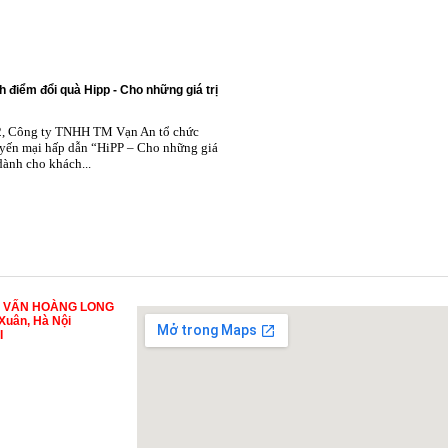
h điểm đổi quà Hipp - Cho những giá trị
2, Công ty TNHH TM Vạn An tổ chức
yến mại hấp dẫn “HiPP – Cho những giá
 dành cho khách...
Ư VẤN HOÀNG LONG
Xuân, Hà Nội
I