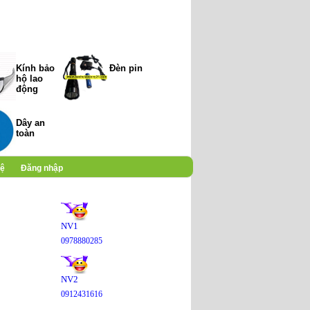
Kính bảo
Đèn pin
hộ lao
động
Dây an
toàn
hệ
Đăng nhập
NV1
0978880285
NV2
0912431616