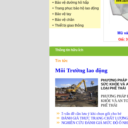
+
Bảo vệ đường hô hấp
+
Trang phục bảo hộ lao động
+
Bảo vệ tay
+
Bảo vệ chân
+
Thiết bị giao thông
Mũ vải
Giá: 
Thông tin hữu ích
Tin tức
Môi Trường lao động
PHƯƠNG PHÁP 
SỨC KHỎE VÀ A
LOẠI PHẾ THẢI
PHƯƠNG PHÁP 
KHỎE VÀ AN TO
PHẾ THẢI
5 vấn đề cần lưu ý khi chọn gối cho bé
ĐÁNH GIÁ THỰC TRẠNG CHẤT LƯỢNG K
NGHIÊN CỨU ĐÁNH GIÁ MỨC ĐỘ Ô NHIỄ