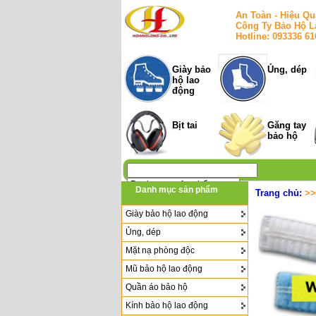
An Toàn - Hiệu Qu
Công Ty Bảo Hộ L
Hotline: 093336 6
Giày bảo
Ủng, dép
hộ lao
động
Bịt tai
Găng tay
bảo hộ
Danh mục sản phẩm
Trang chủ:
>
Giày bảo hộ lao động
Ủng, dép
Mặt nạ phòng độc
Mũ bảo hộ lao động
Quần áo bảo hộ
Kính bảo hộ lao động