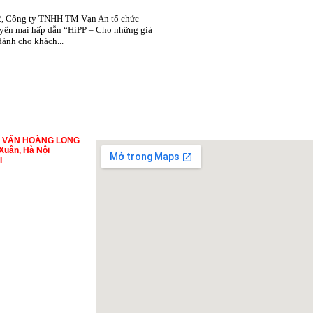
2, Công ty TNHH TM Vạn An tổ chức
yến mại hấp dẫn “HiPP – Cho những giá
 dành cho khách...
Ư VẤN HOÀNG LONG
Xuân, Hà Nội
I