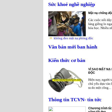
Sức khoẻ nghề nghiệp
Mặt nạ chống độc
Các cuộc nổi dậy 
láng giềng lo ngạ
hóa học. Nhiều nh
không đeo mặt nạ phòng độc
Văn bản mới ban hành
Kiến thức cơ bản
VÌ SAO MẶT NẠ
ĐỘC
Hiện nay, người 
chủ yếu dựa vào 
ra do một công...
Thông tin TCVN- tin tức
Chương trình tíc
sống tốt đẹp