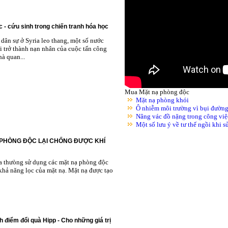
 - cứu sinh trong chiến tranh hóa học
dân sự ở Syria leo thang, một số nước
i trở thành nạn nhân của cuộc tấn công
à quan...
Mua Mặt nạ phòng độc
Mặt nạ phòng khói
Ô nhiễm môi trường vì bụi đườn
Nâng vác đồ nặng trong công việ
Một số lưu ý về tư thế ngồi khi 
 PHÒNG ĐỘC LẠI CHỐNG ĐƯỢC KHÍ
ta thưòng sử dụng các mặt nạ phòng độc
khả năng lọc của mặt nạ. Mặt nạ được tạo
h điểm đổi quà Hipp - Cho những giá trị