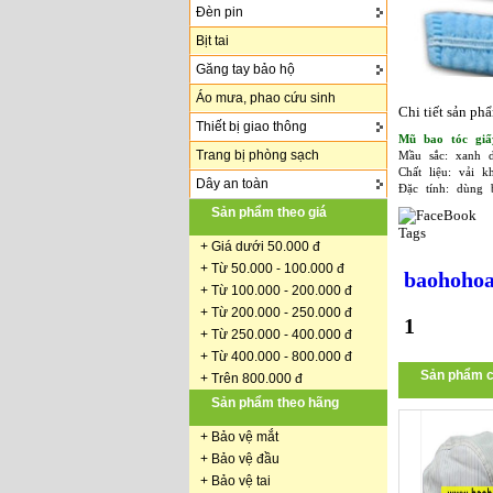
Đèn pin
Bịt tai
Găng tay bảo hộ
Áo mưa, phao cứu sinh
Chi tiết sản ph
Thiết bị giao thông
Mũ bao tóc giấ
Trang bị phòng sạch
Mầu sắc: xanh d
Chất liệu: vải k
Dây an toàn
Đặc tính: dùng 
Sản phẩm theo giá
Tags
+
Giá dưới 50.000 đ
+ Từ 50.000 - 100.000 đ
baohohoa
+
Từ 100.000 - 200.000 đ
+ Từ 200.000 - 250.000 đ
1
+ Từ 250.000 - 400.000 đ
+ Từ 400.000 - 800.000 đ
Sản phẩm c
+ Trên 800.000 đ
Sản phẩm theo hãng
+
Bảo vệ mắt
+
Bảo vệ đầu
+
Bảo vệ tai