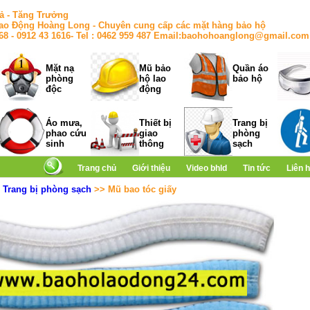
ả - Tăng Trưởng
ao Động Hoàng Long - Chuyên cung cấp các mặt hàng bảo hộ
168 - 0912 43 1616- Tel : 0462 959 487 Email:baohohoanglong@gmail.com
Mặt nạ
Mũ bảo
Quần áo
phòng
hộ lao
bảo hộ
độc
động
Áo mưa,
Thiết bị
Trang bị
phao cứu
giao
phòng
sinh
thông
sạch
Trang chủ
Giới thiệu
Video bhld
Tin tức
Liên 
>
Trang bị phòng sạch
>> Mũ bao tóc giấy