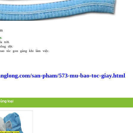
ẩm
y.
a trời.
hông dệt.
bao tóc gon gàng khi làm việc.
nglong.com/san-pham/573-mu-bao-toc-giay.html
ùng loại