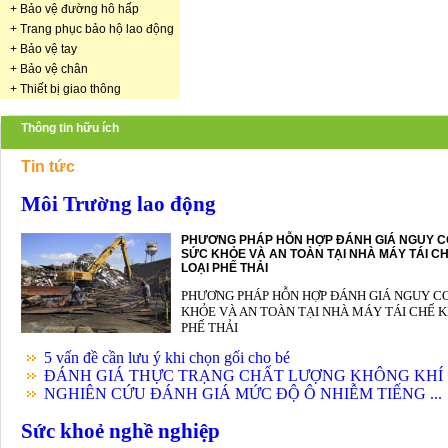
+
Bảo vệ đường hô hấp
+
Trang phục bảo hộ lao động
+
Bảo vệ tay
+
Bảo vệ chân
+
Thiết bị giao thông
Thông tin hữu ích
Tin tức
Môi Trường lao động
PHƯƠNG PHÁP HỖN HỢP ĐÁNH GIÁ NGUY C
SỨC KHỎE VÀ AN TOÀN TẠI NHÀ MÁY TÁI CH
LOẠI PHẾ THẢI
PHƯƠNG PHÁP HỖN HỢP ĐÁNH GIÁ NGUY C
KHỎE VÀ AN TOÀN TẠI NHÀ MÁY TÁI CHẾ K
PHẾ THẢI
5 vấn đề cần lưu ý khi chọn gối cho bé
ĐÁNH GIÁ THỰC TRẠNG CHẤT LƯỢNG KHÔNG KHÍ .
NGHIÊN CỨU ĐÁNH GIÁ MỨC ĐỘ Ô NHIỄM TIẾNG ...
Sức khoẻ nghề nghiệp