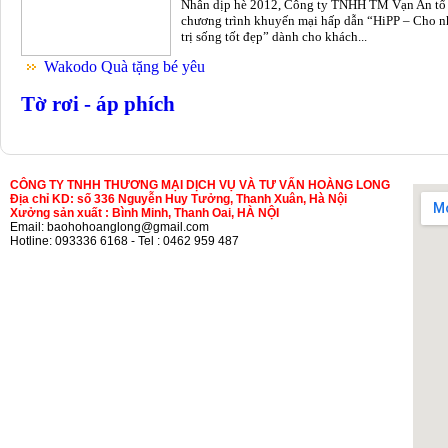
Nhân dịp hè 2012, Công ty TNHH TM Vạn An tổ
chương trình khuyến mại hấp dẫn “HiPP – Cho n
trị sống tốt đẹp” dành cho khách...
Wakodo Quà tặng bé yêu
Tờ rơi - áp phích
CÔNG TY TNHH THƯƠNG MẠI DỊCH VỤ VÀ TƯ VẤN HOÀNG LONG
Địa chỉ KD: số 336 Nguyễn Huy Tưởng, Thanh Xuân, Hà Nội
Xưởng sản xuất : Bình Minh, Thanh Oai, HÀ NỘI
Email: baohohoanglong@gmail.com
Hotline: 093336 6168 - Tel : 0462 959 487