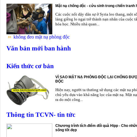
Mặt nạ chống độc - cứu sinh trong chiến tranh
Các cuộc nổi dậy dân sự ở Syria leo thang, một s
láng giềng lo ngại trở thành nạn nhân của cuộc t
hóa học. Nhiều nhà quan...
không đeo mặt nạ phòng độc
Văn bản mới ban hành
Kiến thức cơ bản
VÌ SAO MẶT NẠ PHÒNG ĐỘC LẠI CHỐNG ĐƯỢ
ĐỘC
Hiện nay, người ta thưòng sử dụng các mặt nạ p
chủ yếu dựa vào khả năng lọc của mặt nạ. Mặt nạ
ra do một công...
Thông tin TCVN- tin tức
Chương trình tích điểm đổi quà Hipp - Cho nhữn
sống tốt đẹp