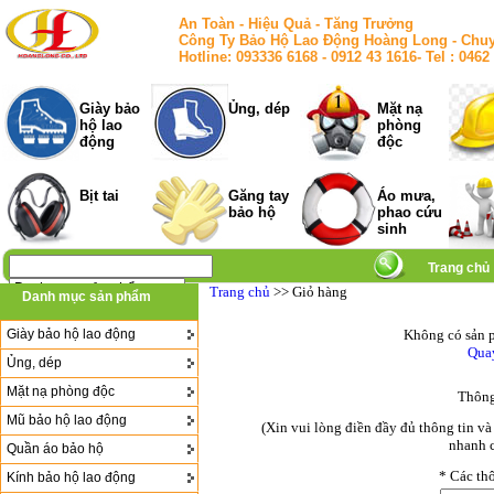
An Toàn - Hiệu Quả - Tăng Trưởng
Công Ty Bảo Hộ Lao Động Hoàng Long - Chuy
Hotline: 093336 6168 - 0912 43 1616- Tel : 
Giày bảo
Ủng, dép
Mặt nạ
hộ lao
phòng
động
độc
Bịt tai
Găng tay
Áo mưa,
bảo hộ
phao cứu
sinh
Trang chủ
Trang chủ
>> Giỏ hàng
Danh mục sản phẩm
Giày bảo hộ lao động
Không có sản p
Quay
Ủng, dép
Mặt nạ phòng độc
Thông
Mũ bảo hộ lao động
(Xin vui lòng điền đầy đủ thông tin v
nhanh c
Quần áo bảo hộ
*
Các thô
Kính bảo hộ lao động