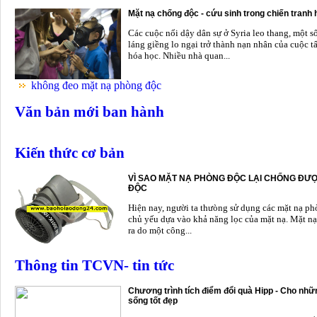
Mặt nạ chống độc - cứu sinh trong chiến tranh
Các cuộc nổi dậy dân sự ở Syria leo thang, một s
láng giềng lo ngại trở thành nạn nhân của cuộc t
hóa học. Nhiều nhà quan...
không đeo mặt nạ phòng độc
Văn bản mới ban hành
Kiến thức cơ bản
VÌ SAO MẶT NẠ PHÒNG ĐỘC LẠI CHỐNG ĐƯỢ
ĐỘC
Hiện nay, người ta thưòng sử dụng các mặt nạ p
chủ yếu dựa vào khả năng lọc của mặt nạ. Mặt nạ
ra do một công...
Thông tin TCVN- tin tức
Chương trình tích điểm đổi quà Hipp - Cho nhữn
sống tốt đẹp