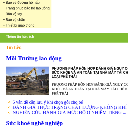
+
Bảo vệ đường hô hấp
+
Trang phục bảo hộ lao động
+
Bảo vệ tay
+
Bảo vệ chân
+
Thiết bị giao thông
Thông tin hữu ích
Tin tức
Môi Trường lao động
PHƯƠNG PHÁP HỖN HỢP ĐÁNH GIÁ NGUY C
SỨC KHỎE VÀ AN TOÀN TẠI NHÀ MÁY TÁI CH
LOẠI PHẾ THẢI
PHƯƠNG PHÁP HỖN HỢP ĐÁNH GIÁ NGUY C
KHỎE VÀ AN TOÀN TẠI NHÀ MÁY TÁI CHẾ K
PHẾ THẢI
5 vấn đề cần lưu ý khi chọn gối cho bé
ĐÁNH GIÁ THỰC TRẠNG CHẤT LƯỢNG KHÔNG KHÍ .
NGHIÊN CỨU ĐÁNH GIÁ MỨC ĐỘ Ô NHIỄM TIẾNG ...
Sức khoẻ nghề nghiệp