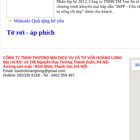
Nhân dịp hè 2012, Công ty TNHH TM Vạn An tổ
chương trình khuyến mại hấp dẫn “HiPP – Cho n
trị sống tốt đẹp” dành cho khách...
Wakodo Quà tặng bé yêu
Tờ rơi - áp phích
CÔNG TY TNHH THƯƠNG MẠI DỊCH VỤ VÀ TƯ VẤN HOÀNG LONG
Địa chỉ KD: số 336 Nguyễn Huy Tưởng, Thanh Xuân, Hà Nội
Xưởng sản xuất : Bình Minh, Thanh Oai, HÀ NỘI
Email: baohohoanglong@gmail.com
Hotline: 093336 6168 - Tel : 0462 959 487