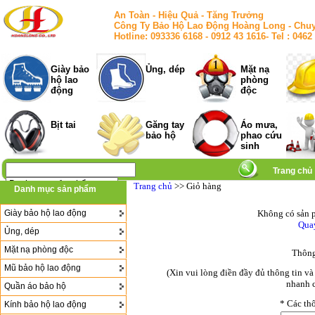
An Toàn - Hiệu Quả - Tăng Trưởng
Công Ty Bảo Hộ Lao Động Hoàng Long - Chuy
Hotline: 093336 6168 - 0912 43 1616- Tel : 
Giày bảo
Ủng, dép
Mặt nạ
hộ lao
phòng
động
độc
Bịt tai
Găng tay
Áo mưa,
bảo hộ
phao cứu
sinh
Trang chủ
Trang chủ
>> Giỏ hàng
Danh mục sản phẩm
Giày bảo hộ lao động
Không có sản p
Quay
Ủng, dép
Mặt nạ phòng độc
Thông
Mũ bảo hộ lao động
(Xin vui lòng điền đầy đủ thông tin v
nhanh c
Quần áo bảo hộ
*
Các thô
Kính bảo hộ lao động