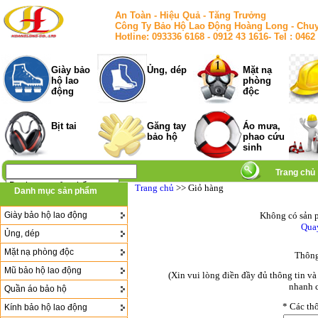
An Toàn - Hiệu Quả - Tăng Trưởng
Công Ty Bảo Hộ Lao Động Hoàng Long - Chuy
Hotline: 093336 6168 - 0912 43 1616- Tel : 
Giày bảo
Ủng, dép
Mặt nạ
hộ lao
phòng
động
độc
Bịt tai
Găng tay
Áo mưa,
bảo hộ
phao cứu
sinh
Trang chủ
Trang chủ
>> Giỏ hàng
Danh mục sản phẩm
Giày bảo hộ lao động
Không có sản p
Quay
Ủng, dép
Mặt nạ phòng độc
Thông
Mũ bảo hộ lao động
(Xin vui lòng điền đầy đủ thông tin v
nhanh c
Quần áo bảo hộ
*
Các thô
Kính bảo hộ lao động