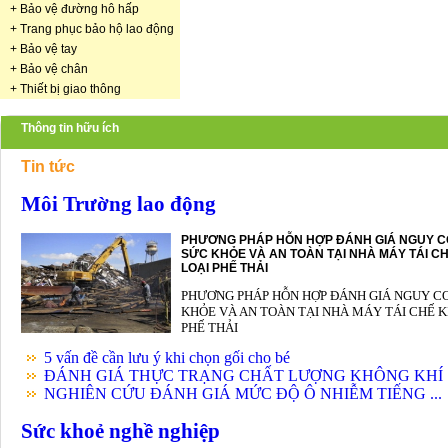
+
Bảo vệ đường hô hấp
+
Trang phục bảo hộ lao động
+
Bảo vệ tay
+
Bảo vệ chân
+
Thiết bị giao thông
Thông tin hữu ích
Tin tức
Môi Trường lao động
PHƯƠNG PHÁP HỖN HỢP ĐÁNH GIÁ NGUY C
SỨC KHỎE VÀ AN TOÀN TẠI NHÀ MÁY TÁI CH
LOẠI PHẾ THẢI
PHƯƠNG PHÁP HỖN HỢP ĐÁNH GIÁ NGUY C
KHỎE VÀ AN TOÀN TẠI NHÀ MÁY TÁI CHẾ K
PHẾ THẢI
5 vấn đề cần lưu ý khi chọn gối cho bé
ĐÁNH GIÁ THỰC TRẠNG CHẤT LƯỢNG KHÔNG KHÍ .
NGHIÊN CỨU ĐÁNH GIÁ MỨC ĐỘ Ô NHIỄM TIẾNG ...
Sức khoẻ nghề nghiệp