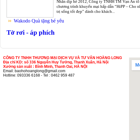
Nhân dịp hè 2012, Công ty TNHH TM Vạn An tổ
chương trình khuyến mại hấp dẫn “HiPP – Cho n
trị sống tốt đẹp” dành cho khách...
Wakodo Quà tặng bé yêu
Tờ rơi - áp phích
CÔNG TY TNHH THƯƠNG MẠI DỊCH VỤ VÀ TƯ VẤN HOÀNG LONG
Địa chỉ KD: số 336 Nguyễn Huy Tưởng, Thanh Xuân, Hà Nội
Xưởng sản xuất : Bình Minh, Thanh Oai, HÀ NỘI
Email: baohohoanglong@gmail.com
Hotline: 093336 6168 - Tel : 0462 959 487