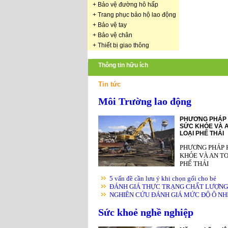
+
Bảo vệ đường hô hấp
+
Trang phục bảo hộ lao động
+
Bảo vệ tay
+
Bảo vệ chân
+
Thiết bị giao thông
Thông tin hữu ích
Tin tức
Môi Trường lao động
PHƯƠNG PHÁP 
SỨC KHỎE VÀ A
LOẠI PHẾ THẢI
PHƯƠNG PHÁP 
KHỎE VÀ AN TO
PHẾ THẢI
5 vấn đề cần lưu ý khi chọn gối cho bé
ĐÁNH GIÁ THỰC TRẠNG CHẤT LƯỢNG K
NGHIÊN CỨU ĐÁNH GIÁ MỨC ĐỘ Ô NHIỄ
Sức khoẻ nghề nghiệp