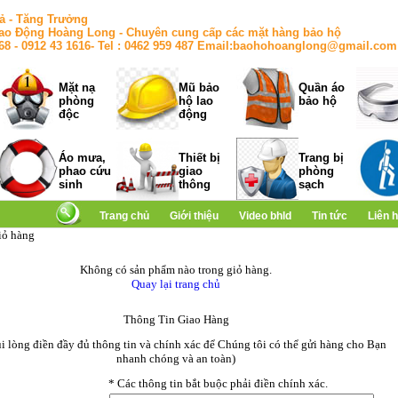
ả - Tăng Trưởng
ao Động Hoàng Long - Chuyên cung cấp các mặt hàng bảo hộ
168 - 0912 43 1616- Tel : 0462 959 487 Email:baohohoanglong@gmail.com
Mặt nạ
Mũ bảo
Quần áo
phòng
hộ lao
bảo hộ
độc
động
Áo mưa,
Thiết bị
Trang bị
phao cứu
giao
phòng
sinh
thông
sạch
Trang chủ
Giới thiệu
Video bhld
Tin tức
Liên 
iỏ hàng
Không có sản phẩm nào trong giỏ hàng.
Quay lại trang chủ
Thông Tin Giao Hàng
ui lòng điền đầy đủ thông tin và chính xác để Chúng tôi có thể gửi hàng cho Bạn
nhanh chóng và an toàn)
*
Các thông tin bắt buộc phải điền chính xác.