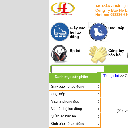
An Toàn - Hiệu Qu
Công Ty Bảo Hộ L
Hotline: 093336 6
Giày bảo
Ủng, dép
hộ lao
động
Bịt tai
Găng tay
bảo hộ
Trang chủ
>> G
Danh mục sản phẩm
Giày bảo hộ lao động
Ủng, dép
Mặt nạ phòng độc
Mũ bảo hộ lao động
(Xin v
Quần áo bảo hộ
Kính bảo hộ lao động