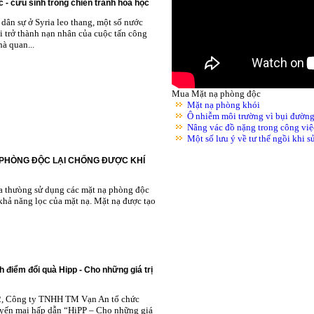
 - cứu sinh trong chiến tranh hóa học
dân sự ở Syria leo thang, một số nước
i trở thành nạn nhân của cuộc tấn công
à quan...
Mua Mặt nạ phòng độc
Mặt nạ phòng khói
Ô nhiễm môi trường vì bụi đườn
Nâng vác đồ nặng trong công việ
Một số lưu ý về tư thế ngồi khi 
 PHÒNG ĐỘC LẠI CHỐNG ĐƯỢC KHÍ
ta thưòng sử dụng các mặt nạ phòng độc
khả năng lọc của mặt nạ. Mặt nạ được tạo
h điểm đổi quà Hipp - Cho những giá trị
2, Công ty TNHH TM Vạn An tổ chức
yến mại hấp dẫn “HiPP – Cho những giá