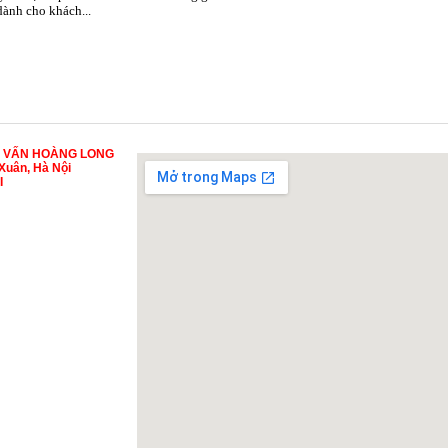
 dành cho khách...
Ư VẤN HOÀNG LONG
Xuân, Hà Nội
I