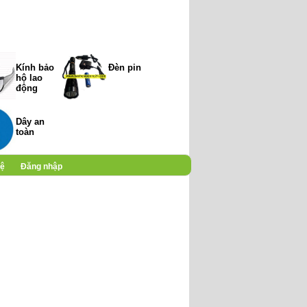
Kính bảo
Đèn pin
hộ lao
động
Dây an
toàn
hệ
Đăng nhập