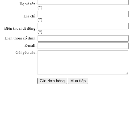
Họ và tên:
(
*
)
Địa chỉ:
(*)
Điện thoại di động:
(*)
Điện thoại cố định:
E-mail:
Gửi yêu cầu: