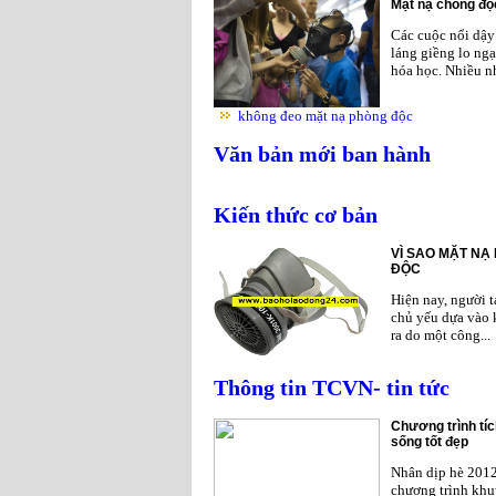
Mặt nạ chống độc
Các cuộc nổi dậy 
láng giềng lo ngạ
hóa học. Nhiều nh
không đeo mặt nạ phòng độc
Văn bản mới ban hành
Kiến thức cơ bản
VÌ SAO MẶT NẠ
ĐỘC
Hiện nay, người 
chủ yếu dựa vào 
ra do một công...
Thông tin TCVN- tin tức
Chương trình tíc
sống tốt đẹp
Nhân dịp hè 201
chương trình khu