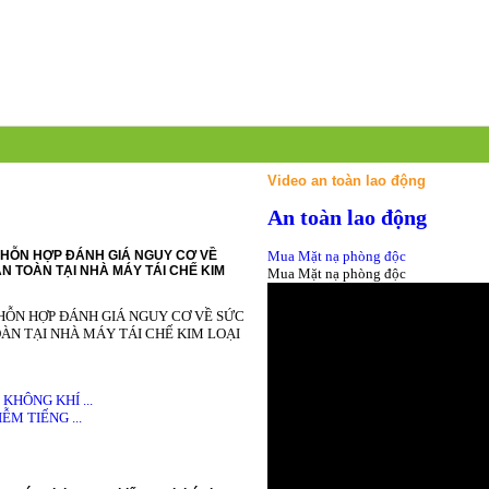
Video an toàn lao động
An toàn lao động
HỖN HỢP ĐÁNH GIÁ NGUY CƠ VỀ
Mua Mặt nạ phòng độc
N TOÀN TẠI NHÀ MÁY TÁI CHẾ KIM
Mua Mặt nạ phòng độc
HỖN HỢP ĐÁNH GIÁ NGUY CƠ VỀ SỨC
ÀN TẠI NHÀ MÁY TÁI CHẾ KIM LOẠI
HÔNG KHÍ ...
M TIẾNG ...