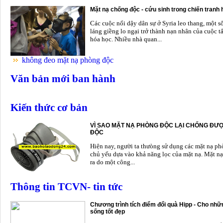
Mặt nạ chống độc - cứu sinh trong chiến tranh
Các cuộc nổi dậy dân sự ở Syria leo thang, một s
láng giềng lo ngại trở thành nạn nhân của cuộc t
hóa học. Nhiều nhà quan...
không đeo mặt nạ phòng độc
Văn bản mới ban hành
Kiến thức cơ bản
VÌ SAO MẶT NẠ PHÒNG ĐỘC LẠI CHỐNG ĐƯỢ
ĐỘC
Hiện nay, người ta thưòng sử dụng các mặt nạ p
chủ yếu dựa vào khả năng lọc của mặt nạ. Mặt nạ
ra do một công...
Thông tin TCVN- tin tức
Chương trình tích điểm đổi quà Hipp - Cho nhữn
sống tốt đẹp