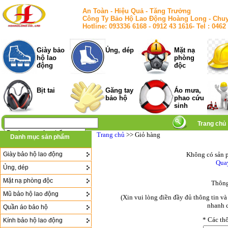
An Toàn - Hiệu Quả - Tăng Trưởng
Công Ty Bảo Hộ Lao Động Hoàng Long - Chuy
Hotline: 093336 6168 - 0912 43 1616- Tel : 
Giày bảo
Ủng, dép
Mặt nạ
hộ lao
phòng
động
độc
Bịt tai
Găng tay
Áo mưa,
bảo hộ
phao cứu
sinh
Trang chủ
Trang chủ
>> Giỏ hàng
Danh mục sản phẩm
Giày bảo hộ lao động
Không có sản p
Quay
Ủng, dép
Mặt nạ phòng độc
Thông
Mũ bảo hộ lao động
(Xin vui lòng điền đầy đủ thông tin v
nhanh c
Quần áo bảo hộ
*
Các thô
Kính bảo hộ lao động