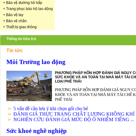
+
Bảo vệ đường hô hấp
+
Trang phục bảo hộ lao động
+
Bảo vệ tay
+
Bảo vệ chân
+
Thiết bị giao thông
Thông tin hữu ích
Tin tức
Môi Trường lao động
PHƯƠNG PHÁP HỖN HỢP ĐÁNH GIÁ NGUY C
SỨC KHỎE VÀ AN TOÀN TẠI NHÀ MÁY TÁI CH
LOẠI PHẾ THẢI
PHƯƠNG PHÁP HỖN HỢP ĐÁNH GIÁ NGUY C
KHỎE VÀ AN TOÀN TẠI NHÀ MÁY TÁI CHẾ K
PHẾ THẢI
5 vấn đề cần lưu ý khi chọn gối cho bé
ĐÁNH GIÁ THỰC TRẠNG CHẤT LƯỢNG KHÔNG KHÍ .
NGHIÊN CỨU ĐÁNH GIÁ MỨC ĐỘ Ô NHIỄM TIẾNG ...
Sức khoẻ nghề nghiệp