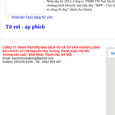
Nhân dịp hè 2012, Công ty TNHH TM Vạn An tổ
chương trình khuyến mại hấp dẫn “HiPP – Cho n
trị sống tốt đẹp” dành cho khách...
Wakodo Quà tặng bé yêu
Tờ rơi - áp phích
CÔNG TY TNHH THƯƠNG MẠI DỊCH VỤ VÀ TƯ VẤN HOÀNG LONG
Địa chỉ KD: số 336 Nguyễn Huy Tưởng, Thanh Xuân, Hà Nội
Xưởng sản xuất : Bình Minh, Thanh Oai, HÀ NỘI
Email: baohohoanglong@gmail.com
Hotline: 093336 6168 - Tel : 0462 959 487