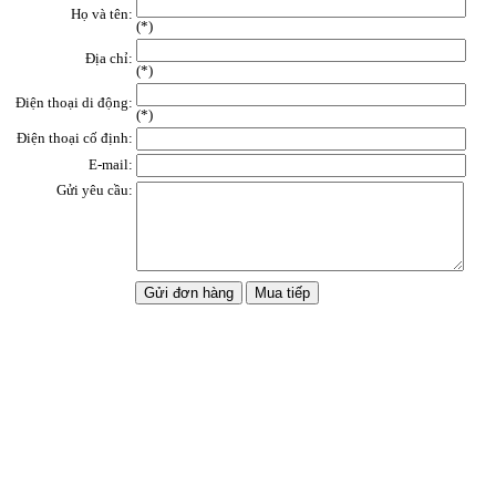
Họ và tên:
(
*
)
Địa chỉ:
(*)
Điện thoại di động:
(*)
Điện thoại cố định:
E-mail:
Gửi yêu cầu: