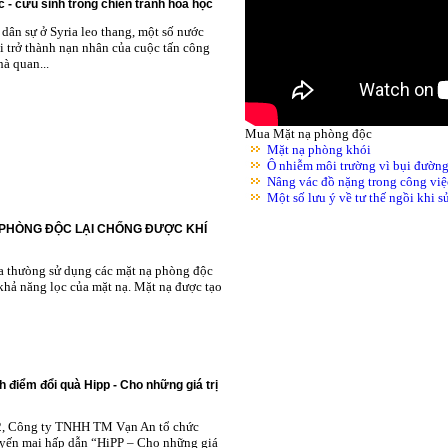
 - cứu sinh trong chiến tranh hóa học
dân sự ở Syria leo thang, một số nước
i trở thành nạn nhân của cuộc tấn công
à quan...
Mua Mặt nạ phòng độc
Mặt nạ phòng khói
Ô nhiễm môi trường vì bụi đườn
Nâng vác đồ nặng trong công việ
Một số lưu ý về tư thế ngồi khi 
 PHÒNG ĐỘC LẠI CHỐNG ĐƯỢC KHÍ
ta thưòng sử dụng các mặt nạ phòng độc
khả năng lọc của mặt nạ. Mặt nạ được tạo
h điểm đổi quà Hipp - Cho những giá trị
2, Công ty TNHH TM Vạn An tổ chức
yến mại hấp dẫn “HiPP – Cho những giá