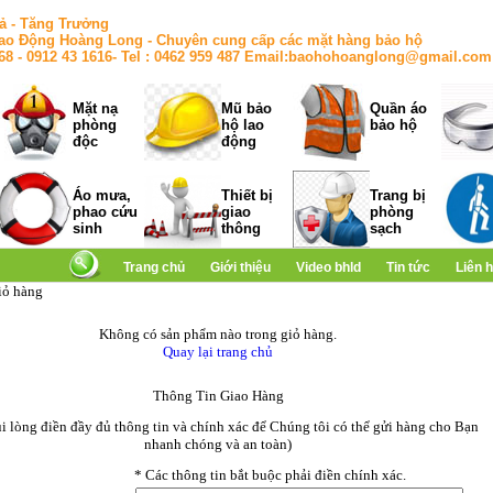
ả - Tăng Trưởng
ao Động Hoàng Long - Chuyên cung cấp các mặt hàng bảo hộ
168 - 0912 43 1616- Tel : 0462 959 487 Email:baohohoanglong@gmail.com
Mặt nạ
Mũ bảo
Quần áo
phòng
hộ lao
bảo hộ
độc
động
Áo mưa,
Thiết bị
Trang bị
phao cứu
giao
phòng
sinh
thông
sạch
Trang chủ
Giới thiệu
Video bhld
Tin tức
Liên 
iỏ hàng
Không có sản phẩm nào trong giỏ hàng.
Quay lại trang chủ
Thông Tin Giao Hàng
ui lòng điền đầy đủ thông tin và chính xác để Chúng tôi có thể gửi hàng cho Bạn
nhanh chóng và an toàn)
*
Các thông tin bắt buộc phải điền chính xác.