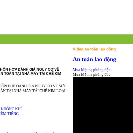
Video an toàn lao động
An toàn lao động
HỖN HỢP ĐÁNH GIÁ NGUY CƠ VỀ
Mua Mặt nạ phòng độc
N TOÀN TẠI NHÀ MÁY TÁI CHẾ KIM
Mua Mặt nạ phòng độc
HỖN HỢP ĐÁNH GIÁ NGUY CƠ VỀ SỨC
ÀN TẠI NHÀ MÁY TÁI CHẾ KIM LOẠI
HÔNG KHÍ ...
M TIẾNG ...