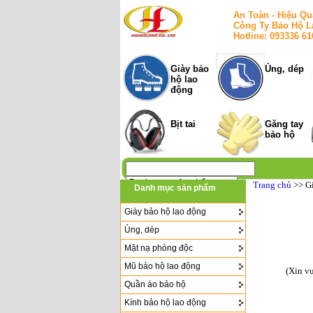
An Toàn - Hiệu Qu
Công Ty Bảo Hộ L
Hotline: 093336 6
Giày bảo
Ủng, dép
hộ lao
động
Bịt tai
Găng tay
bảo hộ
Trang chủ
>> G
Danh mục sản phẩm
Giày bảo hộ lao động
Ủng, dép
Mặt nạ phòng độc
Mũ bảo hộ lao động
(Xin v
Quần áo bảo hộ
Kính bảo hộ lao động