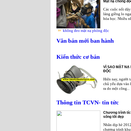
Mặt nạ chống độc
Các cuộc nổi dậy 
láng giềng lo ngạ
hóa học. Nhiều nh
không đeo mặt nạ phòng độc
Văn bản mới ban hành
Kiến thức cơ bản
VÌ SAO MẶT NẠ
ĐỘC
Hiện nay, người 
chủ yếu dựa vào 
ra do một công...
Thông tin TCVN- tin tức
Chương trình tíc
sống tốt đẹp
Nhân dịp hè 201
chương trình khu