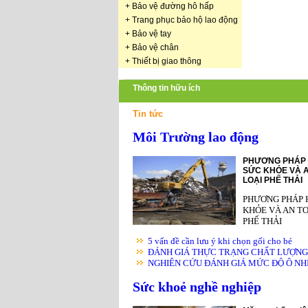
+
Bảo vệ đường hô hấp
+
Trang phục bảo hộ lao động
+
Bảo vệ tay
+
Bảo vệ chân
+
Thiết bị giao thông
Thông tin hữu ích
Tin tức
Môi Trường lao động
PHƯƠNG PHÁP 
SỨC KHỎE VÀ A
LOẠI PHẾ THẢI
PHƯƠNG PHÁP 
KHỎE VÀ AN TO
PHẾ THẢI
5 vấn đề cần lưu ý khi chọn gối cho bé
ĐÁNH GIÁ THỰC TRẠNG CHẤT LƯỢNG K
NGHIÊN CỨU ĐÁNH GIÁ MỨC ĐỘ Ô NHIỄ
Sức khoẻ nghề nghiệp