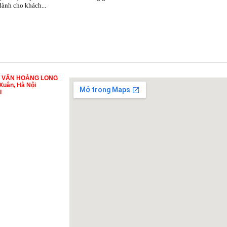
 dành cho khách...
Ư VẤN HOÀNG LONG
Xuân, Hà Nội
I