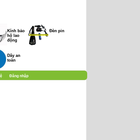
Kính bảo
Đèn pin
hộ lao
động
Dây an
toàn
hệ
Đăng nhập