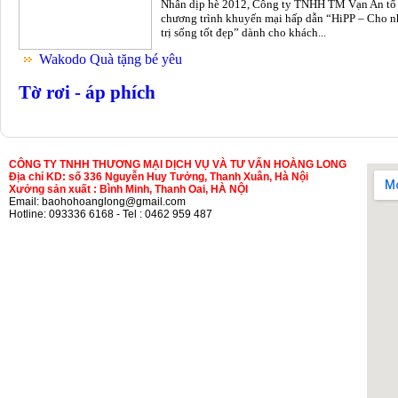
Nhân dịp hè 2012, Công ty TNHH TM Vạn An tổ
chương trình khuyến mại hấp dẫn “HiPP – Cho n
trị sống tốt đẹp” dành cho khách...
Wakodo Quà tặng bé yêu
Tờ rơi - áp phích
CÔNG TY TNHH THƯƠNG MẠI DỊCH VỤ VÀ TƯ VẤN HOÀNG LONG
Địa chỉ KD: số 336 Nguyễn Huy Tưởng, Thanh Xuân, Hà Nội
Xưởng sản xuất : Bình Minh, Thanh Oai, HÀ NỘI
Email: baohohoanglong@gmail.com
Hotline: 093336 6168 - Tel : 0462 959 487