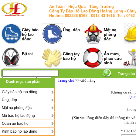
An Toàn - Hiệu Quả - Tăng Trưởng
Công Ty Bảo Hộ Lao Động Hoàng Long - Chuy
Hotline: 093336 6168 - 0912 43 1616- Tel : 
Giày bảo
Ủng, dép
Mặt nạ
hộ lao
phòng
động
độc
Bịt tai
Găng tay
Áo mưa,
bảo hộ
phao cứu
sinh
Trang chủ
Trang chủ
>> Giỏ hàng
Danh mục sản phẩm
Giày bảo hộ lao động
Không có sản p
Quay
Ủng, dép
Mặt nạ phòng độc
Thông
Mũ bảo hộ lao động
(Xin vui lòng điền đầy đủ thông tin v
nhanh c
Quần áo bảo hộ
*
Các thô
Kính bảo hộ lao động