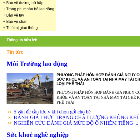
+
Bảo vệ đường hô hấp
+
Trang phục bảo hộ lao động
+
Bảo vệ tay
+
Bảo vệ chân
+
Thiết bị giao thông
Thông tin hữu ích
Tin tức
Môi Trường lao động
PHƯƠNG PHÁP HỖN HỢP ĐÁNH GIÁ NGUY C
SỨC KHỎE VÀ AN TOÀN TẠI NHÀ MÁY TÁI CH
LOẠI PHẾ THẢI
PHƯƠNG PHÁP HỖN HỢP ĐÁNH GIÁ NGUY C
KHỎE VÀ AN TOÀN TẠI NHÀ MÁY TÁI CHẾ K
PHẾ THẢI
5 vấn đề cần lưu ý khi chọn gối cho bé
ĐÁNH GIÁ THỰC TRẠNG CHẤT LƯỢNG KHÔNG KHÍ .
NGHIÊN CỨU ĐÁNH GIÁ MỨC ĐỘ Ô NHIỄM TIẾNG ...
Sức khoẻ nghề nghiệp