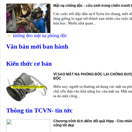
Mặt nạ chống độc - cứu sinh trong chiến tranh
Các cuộc nổi dậy dân sự ở Syria leo thang, một s
láng giềng lo ngại trở thành nạn nhân của cuộc t
hóa học. Nhiều nhà quan...
không đeo mặt nạ phòng độc
Văn bản mới ban hành
Kiến thức cơ bản
VÌ SAO MẶT NẠ PHÒNG ĐỘC LẠI CHỐNG ĐƯỢ
ĐỘC
Hiện nay, người ta thưòng sử dụng các mặt nạ p
chủ yếu dựa vào khả năng lọc của mặt nạ. Mặt nạ
ra do một công...
Thông tin TCVN- tin tức
Chương trình tích điểm đổi quà Hipp - Cho nhữn
sống tốt đẹp