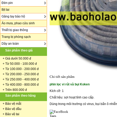
Đèn pin
Bịt tai
Găng tay bảo hộ
Áo mưa, phao cứu sinh
Thiết bị giao thông
Trang bị phòng sạch
Dây an toàn
Sản phẩm theo giá
+
Giá dưới 50.000 đ
+ Từ 50.000 - 100.000 đ
+
Từ 100.000 - 200.000 đ
+ Từ 200.000 - 250.000 đ
Chi tiết sản phẩm
+ Từ 250.000 - 400.000 đ
phin lọc vi rút và bụi Koken
+ Từ 400.000 - 800.000 đ
+ Trên 800.000 đ
Kích cỡ: 1
Sản phẩm theo hãng
Chất liệu: sợi hoạt tính cao cấp.
+
Bảo vệ mắt
Dùng trong môi trường có virus, bụi bẩn ô nhiễ
+
Bảo vệ đầu
+
Bảo vệ tai
Tags