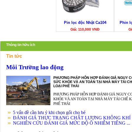
Pin lọc độc Nhật Ca104
Phin l
Giá: 110,000 VNĐ
Gi
Thông tin hữu ích
Tin tức
Môi Trường lao động
PHƯƠNG PHÁP HỖN HỢP ĐÁNH GIÁ NGUY C
SỨC KHỎE VÀ AN TOÀN TẠI NHÀ MÁY TÁI CH
LOẠI PHẾ THẢI
PHƯƠNG PHÁP HỖN HỢP ĐÁNH GIÁ NGUY C
KHỎE VÀ AN TOÀN TẠI NHÀ MÁY TÁI CHẾ K
PHẾ THẢI
5 vấn đề cần lưu ý khi chọn gối cho bé
ĐÁNH GIÁ THỰC TRẠNG CHẤT LƯỢNG KHÔNG KHÍ .
NGHIÊN CỨU ĐÁNH GIÁ MỨC ĐỘ Ô NHIỄM TIẾNG ...