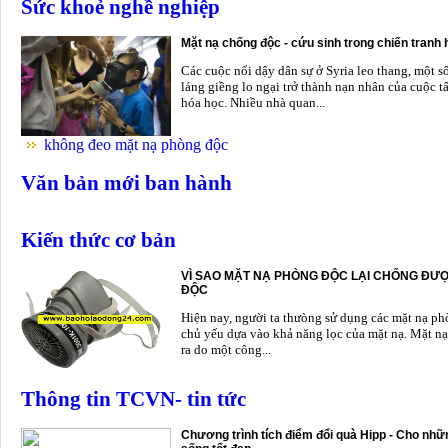
Sức khoẻ nghề nghiệp
Mặt nạ chống độc - cứu sinh trong chiến tranh
Các cuộc nổi dậy dân sự ở Syria leo thang, một s
láng giềng lo ngại trở thành nạn nhân của cuộc t
hóa học. Nhiều nhà quan...
không đeo mặt nạ phòng độc
Văn bản mới ban hành
Kiến thức cơ bản
VÌ SAO MẶT NẠ PHÒNG ĐỘC LẠI CHỐNG ĐƯỢ
ĐỘC
Hiện nay, người ta thưòng sử dụng các mặt nạ p
chủ yếu dựa vào khả năng lọc của mặt nạ. Mặt nạ
ra do một công...
Thông tin TCVN- tin tức
Chương trình tích điểm đổi quà Hipp - Cho nhữn