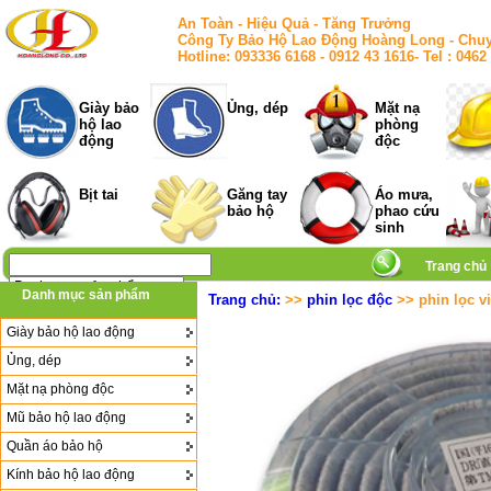
An Toàn - Hiệu Quả - Tăng Trưởng
Công Ty Bảo Hộ Lao Động Hoàng Long - Chuy
Hotline: 093336 6168 - 0912 43 1616- Tel : 
Giày bảo
Ủng, dép
Mặt nạ
hộ lao
phòng
động
độc
Bịt tai
Găng tay
Áo mưa,
bảo hộ
phao cứu
sinh
Trang chủ
Danh mục sản phẩm
Trang chủ:
>>
phin lọc độc
>> phin lọc vi
Giày bảo hộ lao động
Ủng, dép
Mặt nạ phòng độc
Mũ bảo hộ lao động
Quần áo bảo hộ
Kính bảo hộ lao động