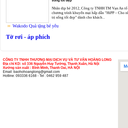
sống tốt đẹp
Nhân dịp hè 2012, Công ty TNHH TM Vạn An tổ
chương trình khuyến mại hấp dẫn “HiPP – Cho n
trị sống tốt đẹp” dành cho khách...
Wakodo Quà tặng bé yêu
Tờ rơi - áp phích
CÔNG TY TNHH THƯƠNG MẠI DỊCH VỤ VÀ TƯ VẤN HOÀNG LONG
Địa chỉ KD: số 336 Nguyễn Huy Tưởng, Thanh Xuân, Hà Nội
Xưởng sản xuất : Bình Minh, Thanh Oai, HÀ NỘI
Email: baohohoanglong@gmail.com
Hotline: 093336 6168 - Tel : 0462 959 487