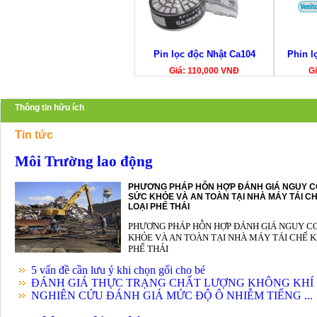
Pin lọc độc Nhật Ca104
Phin l
Giá: 110,000 VNĐ
Gi
Thông tin hữu ích
Tin tức
Môi Trường lao động
PHƯƠNG PHÁP HỖN HỢP ĐÁNH GIÁ NGUY C
SỨC KHỎE VÀ AN TOÀN TẠI NHÀ MÁY TÁI CH
LOẠI PHẾ THẢI
PHƯƠNG PHÁP HỖN HỢP ĐÁNH GIÁ NGUY C
KHỎE VÀ AN TOÀN TẠI NHÀ MÁY TÁI CHẾ K
PHẾ THẢI
5 vấn đề cần lưu ý khi chọn gối cho bé
ĐÁNH GIÁ THỰC TRẠNG CHẤT LƯỢNG KHÔNG KHÍ .
NGHIÊN CỨU ĐÁNH GIÁ MỨC ĐỘ Ô NHIỄM TIẾNG ...