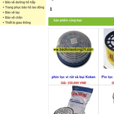
+
Bảo vệ đường hô hấp
+
Trang phục bảo hộ lao động
1
+
Bảo vệ tay
+
Bảo vệ chân
Sản phẩm cùng loại
+
Thiết bị giao thông
phin lọc vi rút và bụi Koken
Pin lọc
Giá: 150,000 VNĐ
G