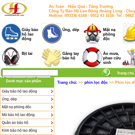
An Toàn - Hiệu Quả - Tăng Trưởng
Công Ty Bảo Hộ Lao Động Hoàng Long - Chuy
Hotline: 093336 6168 - 0912 43 1616- Tel : 
Giày bảo
Ủng, dép
Mặt nạ
hộ lao
phòng
động
độc
Bịt tai
Găng tay
Áo mưa,
bảo hộ
phao cứu
sinh
Trang chủ
Danh mục sản phẩm
Trang chủ:
>>
phin lọc độc
>> Phin lọc đ
Giày bảo hộ lao động
Ủng, dép
Mặt nạ phòng độc
Mũ bảo hộ lao động
Quần áo bảo hộ
Kính bảo hộ lao động