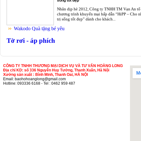
sống tốt đẹp
Nhân dịp hè 2012, Công ty TNHH TM Vạn An tổ
chương trình khuyến mại hấp dẫn “HiPP – Cho n
trị sống tốt đẹp” dành cho khách...
Wakodo Quà tặng bé yêu
Tờ rơi - áp phích
CÔNG TY TNHH THƯƠNG MẠI DỊCH VỤ VÀ TƯ VẤN HOÀNG LONG
Địa chỉ KD: số 336 Nguyễn Huy Tưởng, Thanh Xuân, Hà Nội
Xưởng sản xuất : Bình Minh, Thanh Oai, HÀ NỘI
Email: baohohoanglong@gmail.com
Hotline: 093336 6168 - Tel : 0462 959 487