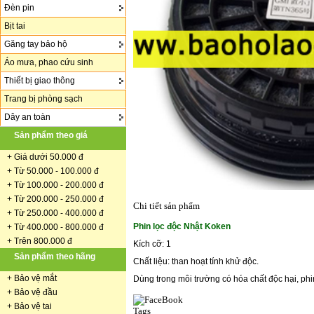
Đèn pin
Bịt tai
Găng tay bảo hộ
Áo mưa, phao cứu sinh
Thiết bị giao thông
Trang bị phòng sạch
Dây an toàn
Sản phẩm theo giá
+
Giá dưới 50.000 đ
+ Từ 50.000 - 100.000 đ
+
Từ 100.000 - 200.000 đ
+ Từ 200.000 - 250.000 đ
Chi tiết sản phẩm
+ Từ 250.000 - 400.000 đ
Phin lọc độc Nhật Koken
+ Từ 400.000 - 800.000 đ
+ Trên 800.000 đ
Kích cỡ: 1
Sản phẩm theo hãng
Chất liệu: than hoạt tính khử độc.
+
Bảo vệ mắt
Dùng trong môi trường có hóa chất độc hại, phi
+
Bảo vệ đầu
+
Bảo vệ tai
Tags