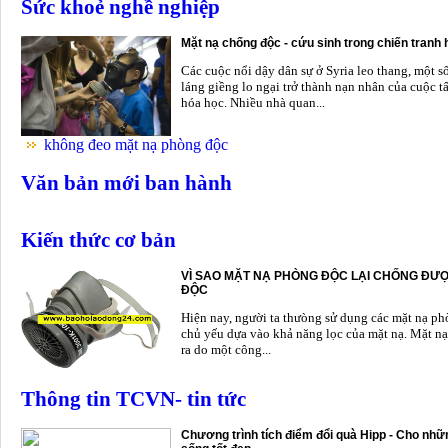
Sức khoẻ nghề nghiệp
Mặt nạ chống độc - cứu sinh trong chiến tranh
Các cuộc nổi dậy dân sự ở Syria leo thang, một s
láng giềng lo ngại trở thành nạn nhân của cuộc t
hóa học. Nhiều nhà quan...
không đeo mặt nạ phòng độc
Văn bản mới ban hành
Kiến thức cơ bản
VÌ SAO MẶT NẠ PHÒNG ĐỘC LẠI CHỐNG ĐƯỢ
ĐỘC
Hiện nay, người ta thưòng sử dụng các mặt nạ p
chủ yếu dựa vào khả năng lọc của mặt nạ. Mặt nạ
ra do một công...
Thông tin TCVN- tin tức
Chương trình tích điểm đổi quà Hipp - Cho nhữn