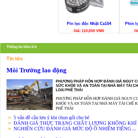
Pin lọc độc Nhật Ca104
Phin l
Giá: 110,000 VNĐ
Gi
Thông tin hữu ích
Tin tức
Môi Trường lao động
PHƯƠNG PHÁP HỖN HỢP ĐÁNH GIÁ NGUY C
SỨC KHỎE VÀ AN TOÀN TẠI NHÀ MÁY TÁI CH
LOẠI PHẾ THẢI
PHƯƠNG PHÁP HỖN HỢP ĐÁNH GIÁ NGUY C
KHỎE VÀ AN TOÀN TẠI NHÀ MÁY TÁI CHẾ K
PHẾ THẢI
5 vấn đề cần lưu ý khi chọn gối cho bé
ĐÁNH GIÁ THỰC TRẠNG CHẤT LƯỢNG KHÔNG KHÍ .
NGHIÊN CỨU ĐÁNH GIÁ MỨC ĐỘ Ô NHIỄM TIẾNG ...