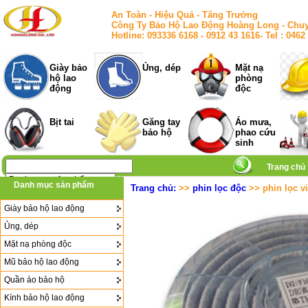
An Toàn - Hiệu Quả - Tăng Trưởng
Công Ty Bảo Hộ Lao Động Hoàng Long - Chuy
Hotline: 093336 6168 - 0912 43 1616- Tel : 
Giày bảo
Ủng, dép
Mặt nạ
hộ lao
phòng
động
độc
Bịt tai
Găng tay
Áo mưa,
bảo hộ
phao cứu
sinh
Trang chủ
Danh mục sản phẩm
Trang chủ:
>>
phin lọc độc
>> phin lọc vi
Giày bảo hộ lao động
Ủng, dép
Mặt nạ phòng độc
Mũ bảo hộ lao động
Quần áo bảo hộ
Kính bảo hộ lao động