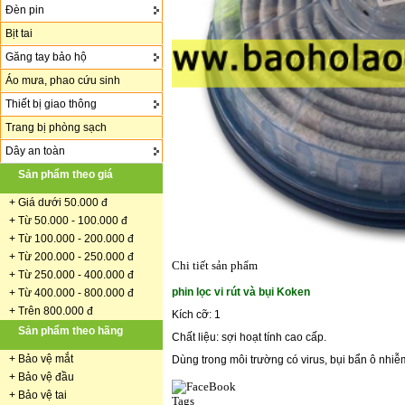
Đèn pin
Bịt tai
Găng tay bảo hộ
Áo mưa, phao cứu sinh
Thiết bị giao thông
Trang bị phòng sạch
Dây an toàn
Sản phẩm theo giá
+
Giá dưới 50.000 đ
+ Từ 50.000 - 100.000 đ
+
Từ 100.000 - 200.000 đ
+ Từ 200.000 - 250.000 đ
Chi tiết sản phẩm
+ Từ 250.000 - 400.000 đ
phin lọc vi rút và bụi Koken
+ Từ 400.000 - 800.000 đ
+ Trên 800.000 đ
Kích cỡ: 1
Sản phẩm theo hãng
Chất liệu: sợi hoạt tính cao cấp.
+
Bảo vệ mắt
Dùng trong môi trường có virus, bụi bẩn ô nhiễ
+
Bảo vệ đầu
+
Bảo vệ tai
Tags