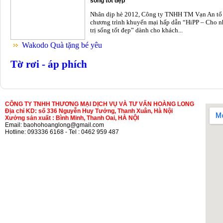
sống tốt đẹp
Nhân dịp hè 2012, Công ty TNHH TM Vạn An tổ
chương trình khuyến mại hấp dẫn “HiPP – Cho n
trị sống tốt đẹp” dành cho khách...
Wakodo Quà tặng bé yêu
Tờ rơi - áp phích
CÔNG TY TNHH THƯƠNG MẠI DỊCH VỤ VÀ TƯ VẤN HOÀNG LONG
Địa chỉ KD: số 336 Nguyễn Huy Tưởng, Thanh Xuân, Hà Nội
Xưởng sản xuất : Bình Minh, Thanh Oai, HÀ NỘI
Email: baohohoanglong@gmail.com
Hotline: 093336 6168 - Tel : 0462 959 487