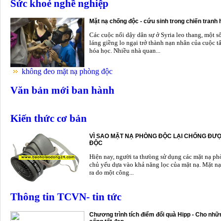
Sức khoẻ nghề nghiệp
Mặt nạ chống độc - cứu sinh trong chiến tranh
Các cuộc nổi dậy dân sự ở Syria leo thang, một s
láng giềng lo ngại trở thành nạn nhân của cuộc t
hóa học. Nhiều nhà quan...
không đeo mặt nạ phòng độc
Văn bản mới ban hành
Kiến thức cơ bản
VÌ SAO MẶT NẠ PHÒNG ĐỘC LẠI CHỐNG ĐƯỢ
ĐỘC
Hiện nay, người ta thưòng sử dụng các mặt nạ p
chủ yếu dựa vào khả năng lọc của mặt nạ. Mặt nạ
ra do một công...
Thông tin TCVN- tin tức
Chương trình tích điểm đổi quà Hipp - Cho nhữn