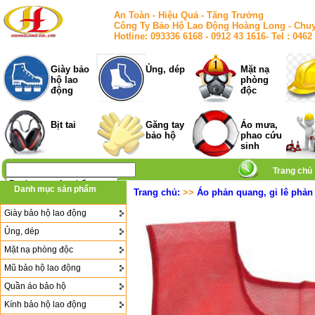
An Toàn - Hiệu Quả - Tăng Trưởng
Công Ty Bảo Hộ Lao Động Hoàng Long - Chuy
Hotline: 093336 6168 - 0912 43 1616- Tel : 
Giày bảo
Ủng, dép
Mặt nạ
hộ lao
phòng
động
độc
Bịt tai
Găng tay
Áo mưa,
bảo hộ
phao cứu
sinh
Trang chủ
Danh mục sản phẩm
Trang chủ:
>>
Áo phản quang, gi lê phản
Giày bảo hộ lao động
Ủng, dép
Mặt nạ phòng độc
Mũ bảo hộ lao động
Quần áo bảo hộ
Kính bảo hộ lao động