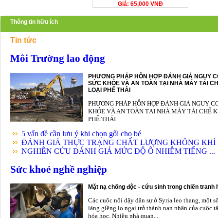
Giá: 65,000 VNĐ
Thông tin hữu ích
Tin tức
Môi Trường lao động
PHƯƠNG PHÁP HỖN HỢP ĐÁNH GIÁ NGUY C
SỨC KHỎE VÀ AN TOÀN TẠI NHÀ MÁY TÁI CH
LOẠI PHẾ THẢI
PHƯƠNG PHÁP HỖN HỢP ĐÁNH GIÁ NGUY C
KHỎE VÀ AN TOÀN TẠI NHÀ MÁY TÁI CHẾ K
PHẾ THẢI
5 vấn đề cần lưu ý khi chọn gối cho bé
ĐÁNH GIÁ THỰC TRẠNG CHẤT LƯỢNG KHÔNG KHÍ .
NGHIÊN CỨU ĐÁNH GIÁ MỨC ĐỘ Ô NHIỄM TIẾNG ...
Sức khoẻ nghề nghiệp
Mặt nạ chống độc - cứu sinh trong chiến tranh
Các cuộc nổi dậy dân sự ở Syria leo thang, một s
láng giềng lo ngại trở thành nạn nhân của cuộc t
hóa học. Nhiều nhà quan...