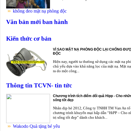
không đeo mặt nạ phòng độc
Văn bản mới ban hành
Kiến thức cơ bản
VÌ SAO MẶT NẠ PHÒNG ĐỘC LẠI CHỐNG ĐƯỢ
ĐỘC
Hiện nay, người ta thưòng sử dụng các mặt nạ p
chủ yếu dựa vào khả năng lọc của mặt nạ. Mặt nạ
ra do một công...
Thông tin TCVN- tin tức
Chương trình tích điểm đổi quà Hipp - Cho nhữn
sống tốt đẹp
Nhân dịp hè 2012, Công ty TNHH TM Vạn An tổ
chương trình khuyến mại hấp dẫn “HiPP – Cho n
trị sống tốt đẹp” dành cho khách...
Wakodo Quà tặng bé yêu