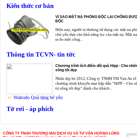
Kiến thức cơ bản
VÌ SAO MẶT NẠ PHÒNG ĐỘC LẠI CHỐNG ĐƯỢ
ĐỘC
Hiện nay, người ta thưòng sử dụng các mặt nạ p
chủ yếu dựa vào khả năng lọc của mặt nạ. Mặt nạ
ra do một công...
Thông tin TCVN- tin tức
Chương trình tích điểm đổi quà Hipp - Cho nhữn
sống tốt đẹp
Nhân dịp hè 2012, Công ty TNHH TM Vạn An tổ
chương trình khuyến mại hấp dẫn “HiPP – Cho n
trị sống tốt đẹp” dành cho khách...
Wakodo Quà tặng bé yêu
Tờ rơi - áp phích
CÔNG TY TNHH THƯƠNG MẠI DỊCH VỤ VÀ TƯ VẤN HOÀNG LONG