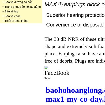
+
Bảo vệ đường hô hấp
MAX ® earplugs block ou
+
Trang phục bảo hộ lao động
+
Bảo vệ tay
Superior hearing protecti
+
Bảo vệ chân
+
Thiết bị giao thông
Convenience of disposabl
The 33 dB NRR of these ultra
shape and extremely soft foa
place. Earplugs also have a u
free of debris. Plugs are in
Tags
baohohoanglong.
max1-my-co-day.