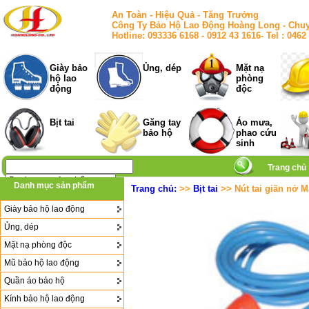
An Toàn - Hiệu Quả - Tăng Trưởng
Công Ty Bảo Hộ Lao Động Hoàng Long - Chuy
Hotline: 093336 6168 - 0912 43 1616- Tel : 
Giày bảo
Ủng, dép
Mặt nạ
hộ lao
phòng
động
độc
Bịt tai
Găng tay
Áo mưa,
bảo hộ
phao cứu
sinh
Trang chủ
Danh mục sản phẩm
Trang chủ:
>>
Bịt tai
>> Nút tai giãn nở 
Giày bảo hộ lao động
Ủng, dép
Mặt nạ phòng độc
Mũ bảo hộ lao động
Quần áo bảo hộ
Kính bảo hộ lao động