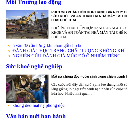
Môi Trường lao động
PHƯƠNG PHÁP HỖN HỢP ĐÁNH GIÁ NGUY C
SỨC KHỎE VÀ AN TOÀN TẠI NHÀ MÁY TÁI CH
LOẠI PHẾ THẢI
PHƯƠNG PHÁP HỖN HỢP ĐÁNH GIÁ NGUY C
KHỎE VÀ AN TOÀN TẠI NHÀ MÁY TÁI CHẾ K
PHẾ THẢI
5 vấn đề cần lưu ý khi chọn gối cho bé
ĐÁNH GIÁ THỰC TRẠNG CHẤT LƯỢNG KHÔNG KHÍ .
NGHIÊN CỨU ĐÁNH GIÁ MỨC ĐỘ Ô NHIỄM TIẾNG ...
Sức khoẻ nghề nghiệp
Mặt nạ chống độc - cứu sinh trong chiến tranh
Các cuộc nổi dậy dân sự ở Syria leo thang, một s
láng giềng lo ngại trở thành nạn nhân của cuộc t
hóa học. Nhiều nhà quan...
không đeo mặt nạ phòng độc
Văn bản mới ban hành