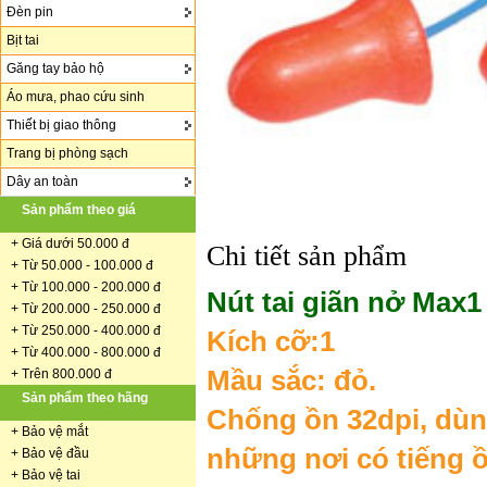
Đèn pin
Bịt tai
Găng tay bảo hộ
Áo mưa, phao cứu sinh
Thiết bị giao thông
Trang bị phòng sạch
Dây an toàn
Sản phẩm theo giá
+
Giá dưới 50.000 đ
Chi tiết sản phẩm
+ Từ 50.000 - 100.000 đ
+
Từ 100.000 - 200.000 đ
Nút tai giãn nở Max1
+ Từ 200.000 - 250.000 đ
+ Từ 250.000 - 400.000 đ
Kích cỡ:1
+ Từ 400.000 - 800.000 đ
Mầu sắc: đỏ.
+ Trên 800.000 đ
Sản phẩm theo hãng
Chống ồn 32dpi, dùn
+
Bảo vệ mắt
những nơi có tiếng 
+
Bảo vệ đầu
+
Bảo vệ tai