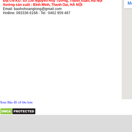
Địa chỉ KD: số 336 Nguyễn Huy Tưởng, Thanh Xuân, Hà Nội
Xưởng sản xuất : Bình Minh, Thanh Oai, HÀ NỘI
Email: baohohoanglong@gmail.com
Hotline: 093336 6168 - Tel : 0462 959 487
Xem Bản đồ cỡ lớn hơn