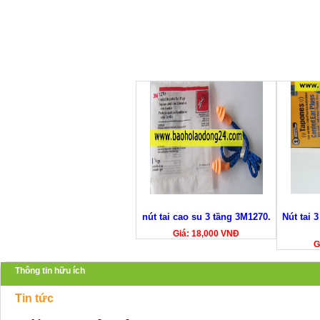
nút tai cao su 3 tầng 3M1270.
Nút tai 
Giá: 18,000 VNĐ
G
Thông tin hữu ích
Tin tức