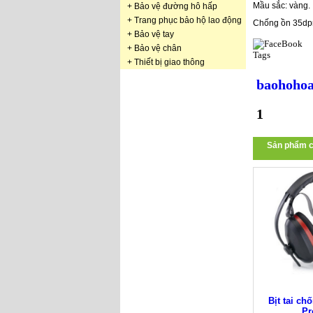
Mầu sắc: vàng.
+
Bảo vệ đường hô hấp
+
Trang phục bảo hộ lao động
Chống ồn 35dpm
+
Bảo vệ tay
+
Bảo vệ chân
Tags
+
Thiết bị giao thông
baohohoa
1
Sản phẩm c
Bịt tai ch
Pr