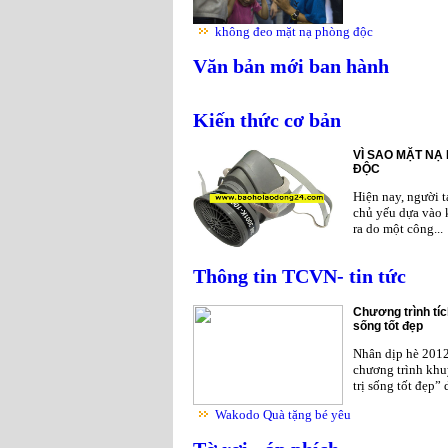
không đeo mặt nạ phòng độc
Văn bản mới ban hành
Kiến thức cơ bản
VÌ SAO MẶT NẠ
ĐỘC
Hiện nay, người 
chủ yếu dựa vào 
ra do một công...
Thông tin TCVN- tin tức
Chương trình tíc
sống tốt đẹp
Nhân dịp hè 201
chương trình khu
trị sống tốt đẹp”
Wakodo Quà tặng bé yêu