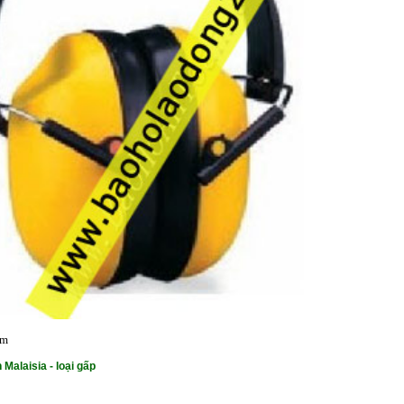
ẩm
 Malaisia - loại gấp