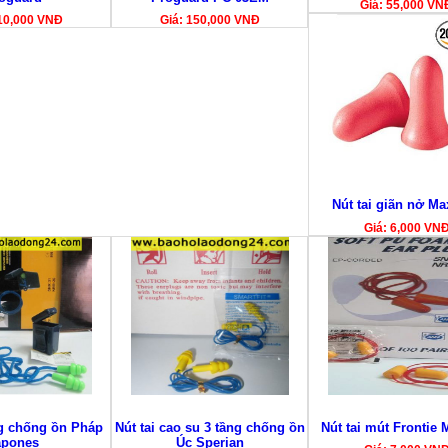
Giá: 55,000 VN
10,000 VNĐ
Giá: 150,000 VNĐ
Nút tai giãn nở M
Giá: 6,000 VN
ng chống ồn Pháp
Nút tai cao su 3 tầng chống ồn
Nút tai mút Frontie 
apones
Úc Sperian