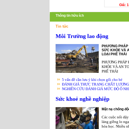
Giá: 
Thông tin hữu ích
Tin tức
Môi Trường lao động
PHƯƠNG PHÁP 
SỨC KHỎE VÀ A
LOẠI PHẾ THẢI
PHƯƠNG PHÁP 
KHỎE VÀ AN TO
PHẾ THẢI
5 vấn đề cần lưu ý khi chọn gối cho bé
ĐÁNH GIÁ THỰC TRẠNG CHẤT LƯỢNG K
NGHIÊN CỨU ĐÁNH GIÁ MỨC ĐỘ Ô NHIỄ
Sức khoẻ nghề nghiệp
Mặt nạ chống độc
Các cuộc nổi dậy 
láng giềng lo ngạ
hóa học. Nhiều nh