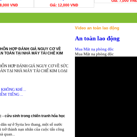
Giá: 7,000 VN
18,000 VNĐ
Giá: 12,000 VNĐ
Video an toàn lao động
An toàn lao động
HỖN HỢP ĐÁNH GIÁ NGUY CƠ VỀ
Mua Mặt nạ phòng độc
N TOÀN TẠI NHÀ MÁY TÁI CHẾ KIM
Mua Mặt nạ phòng độc
HỖN HỢP ĐÁNH GIÁ NGUY CƠ VỀ SỨC
ÀN TẠI NHÀ MÁY TÁI CHẾ KIM LOẠI
HÔNG KHÍ ...
M TIẾNG ...
 - cứu sinh trong chiến tranh hóa học
dân sự ở Syria leo thang, một số nước
i trở thành nạn nhân của cuộc tấn công
à quan...