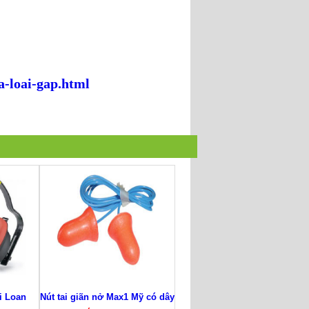
a-loai-gap.html
i Loan
Nút tai giãn nở Max1 Mỹ có dây