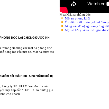
Mua Mặt nạ phòng độc
Mặt nạ phòng khói
Ô nhiễm môi trường vì bụi đườn
Nâng vác đồ nặng trong công việ
Một số lưu ý về tư thế ngồi khi 
 PHÒNG ĐỘC LẠI CHỐNG ĐƯỢC KHÍ
ta thưòng sử dụng các mặt nạ phòng độc
khả năng lọc của mặt nạ. Mặt nạ được tạo
h điểm đổi quà Hipp - Cho những giá trị
2, Công ty TNHH TM Vạn An tổ chức
yến mại hấp dẫn “HiPP – Cho những giá
 dành cho khách...