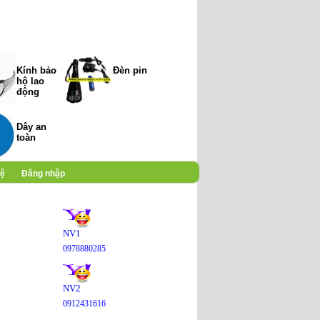
Kính bảo
Đèn pin
hộ lao
động
Dây an
toàn
hệ
Đăng nhập
NV1
0978880285
NV2
0912431616