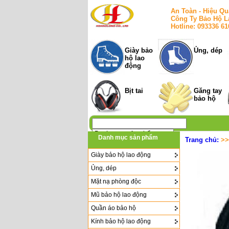
An Toàn - Hiệu Qu
Công Ty Bảo Hộ L
Hotline: 093336 6
Giày bảo
Ủng, dép
hộ lao
động
Bịt tai
Găng tay
bảo hộ
Danh mục sản phẩm
Trang chủ:
>
Giày bảo hộ lao động
Ủng, dép
Mặt nạ phòng độc
Mũ bảo hộ lao động
Quần áo bảo hộ
Kính bảo hộ lao động