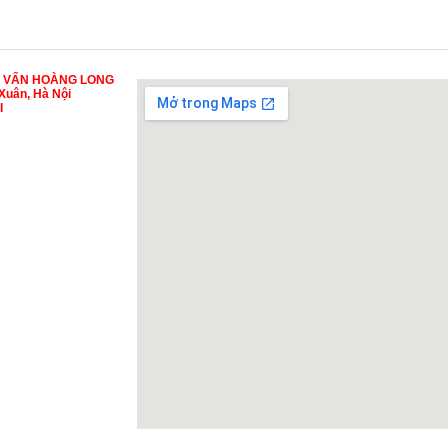
Ư VẤN HOÀNG LONG
Xuân, Hà Nội
I