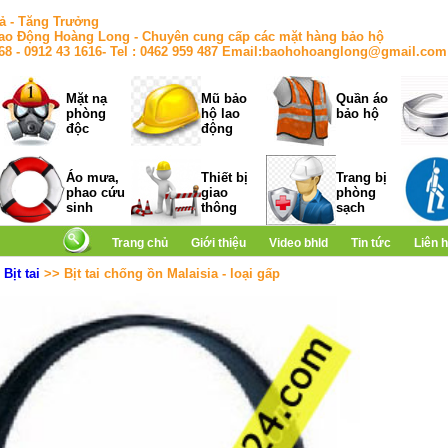
ả - Tăng Trưởng
ao Động Hoàng Long - Chuyên cung cấp các mặt hàng bảo hộ
168 - 0912 43 1616- Tel : 0462 959 487 Email:baohohoanglong@gmail.com
Mặt nạ
Mũ bảo
Quần áo
phòng
hộ lao
bảo hộ
độc
động
Áo mưa,
Thiết bị
Trang bị
phao cứu
giao
phòng
sinh
thông
sạch
Trang chủ
Giới thiệu
Video bhld
Tin tức
Liên 
>
Bịt tai
>> Bịt tai chống ồn Malaisia - loại gấp