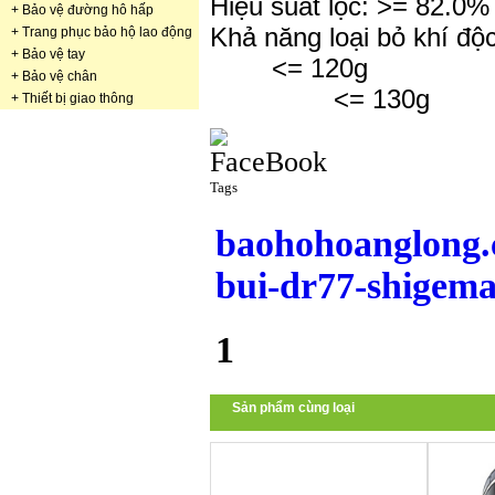
Hiệu suất lọc: >= 82.0%
+
Bảo vệ đường hô hấp
Khả năng loại bỏ khí độc
+
Trang phục bảo hộ lao động
+
Bảo vệ tay
<= 120g
+
Bảo vệ chân
<= 130g
+
Thiết bị giao thông
Tags
baohohoanglong.
bui-dr77-shigema
1
Sản phẩm cùng loại