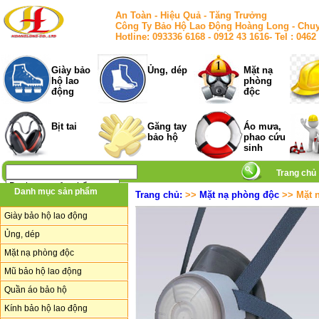
An Toàn - Hiệu Quả - Tăng Trưởng
Công Ty Bảo Hộ Lao Động Hoàng Long - Chuy
Hotline: 093336 6168 - 0912 43 1616- Tel : 
Giày bảo
Ủng, dép
Mặt nạ
hộ lao
phòng
động
độc
Bịt tai
Găng tay
Áo mưa,
bảo hộ
phao cứu
sinh
Trang chủ
Danh mục sản phẩm
Trang chủ:
>>
Mặt nạ phòng độc
>> Mặt n
Giày bảo hộ lao động
Ủng, dép
Mặt nạ phòng độc
Mũ bảo hộ lao động
Quần áo bảo hộ
Kính bảo hộ lao động