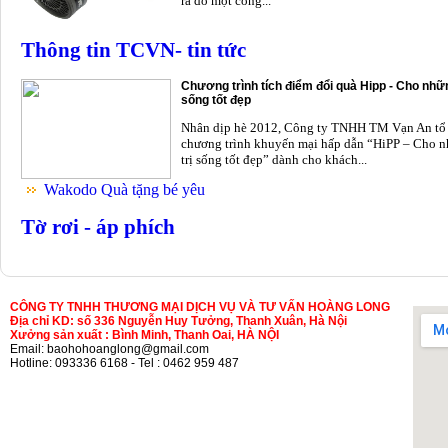
ra do một công...
Thông tin TCVN- tin tức
Chương trình tích điểm đổi quà Hipp - Cho nhữn
sống tốt đẹp
Nhân dịp hè 2012, Công ty TNHH TM Vạn An tổ
chương trình khuyến mại hấp dẫn “HiPP – Cho n
trị sống tốt đẹp” dành cho khách...
Wakodo Quà tặng bé yêu
Tờ rơi - áp phích
CÔNG TY TNHH THƯƠNG MẠI DỊCH VỤ VÀ TƯ VẤN HOÀNG LONG
Địa chỉ KD: số 336 Nguyễn Huy Tưởng, Thanh Xuân, Hà Nội
Xưởng sản xuất : Bình Minh, Thanh Oai, HÀ NỘI
Email: baohohoanglong@gmail.com
Hotline: 093336 6168 - Tel : 0462 959 487