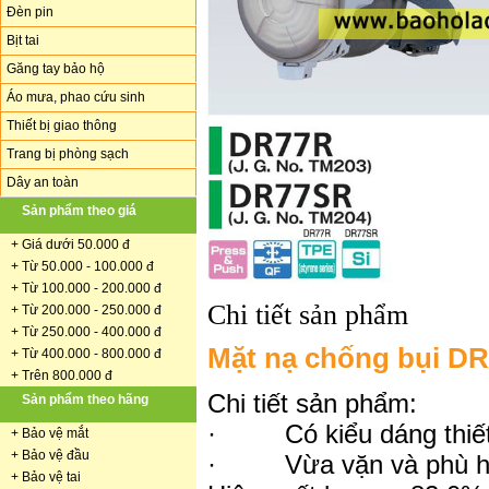
Đèn pin
Bịt tai
Găng tay bảo hộ
Áo mưa, phao cứu sinh
Thiết bị giao thông
Trang bị phòng sạch
Dây an toàn
Sản phẩm theo giá
+
Giá dưới 50.000 đ
+ Từ 50.000 - 100.000 đ
+
Từ 100.000 - 200.000 đ
Chi tiết sản phẩm
+ Từ 200.000 - 250.000 đ
+ Từ 250.000 - 400.000 đ
Mặt nạ chống bụi DR
+ Từ 400.000 - 800.000 đ
+ Trên 800.000 đ
Chi tiết sản phẩm:
Sản phẩm theo hãng
· Có kiểu dáng thiết
+
Bảo vệ mắt
+
Bảo vệ đầu
· Vừa vặn và phù h
+
Bảo vệ tai