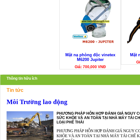
Mặt nạ phòng độc vinetex
Mặt 
M6200 Jupiter
Gi
Giá: 700,000 VNĐ
Thông tin hữu ích
Tin tức
Môi Trường lao động
PHƯƠNG PHÁP HỖN HỢP ĐÁNH GIÁ NGUY C
SỨC KHỎE VÀ AN TOÀN TẠI NHÀ MÁY TÁI CH
LOẠI PHẾ THẢI
PHƯƠNG PHÁP HỖN HỢP ĐÁNH GIÁ NGUY C
KHỎE VÀ AN TOÀN TẠI NHÀ MÁY TÁI CHẾ K