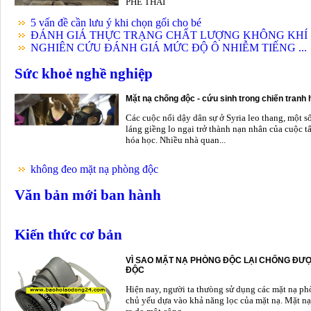
PHẾ THẢI
5 vấn đề cần lưu ý khi chọn gối cho bé
ĐÁNH GIÁ THỰC TRẠNG CHẤT LƯỢNG KHÔNG KHÍ .
NGHIÊN CỨU ĐÁNH GIÁ MỨC ĐỘ Ô NHIỄM TIẾNG ...
Sức khoẻ nghề nghiệp
Mặt nạ chống độc - cứu sinh trong chiến tranh
Các cuộc nổi dậy dân sự ở Syria leo thang, một s
láng giềng lo ngại trở thành nạn nhân của cuộc t
hóa học. Nhiều nhà quan...
không đeo mặt nạ phòng độc
Văn bản mới ban hành
Kiến thức cơ bản
VÌ SAO MẶT NẠ PHÒNG ĐỘC LẠI CHỐNG ĐƯỢ
ĐỘC
Hiện nay, người ta thưòng sử dụng các mặt nạ p
chủ yếu dựa vào khả năng lọc của mặt nạ. Mặt nạ