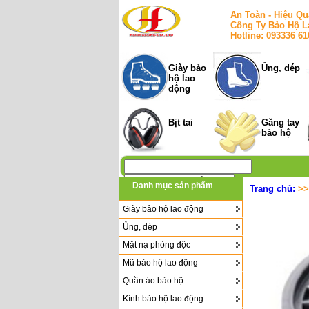
An Toàn - Hiệu Qu
Công Ty Bảo Hộ L
Hotline: 093336 6
Giày bảo
Ủng, dép
hộ lao
động
Bịt tai
Găng tay
bảo hộ
Danh mục sản phẩm
Trang chủ:
>
Giày bảo hộ lao động
Ủng, dép
Mặt nạ phòng độc
Mũ bảo hộ lao động
Quần áo bảo hộ
Kính bảo hộ lao động