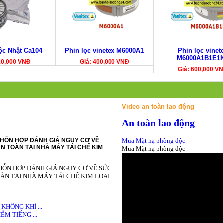
ộc Nhật Ca104
Phin lọc vinetex M6000A1
Phin lọc vinet
M6000A1B1E1
110,000 VNĐ
Giá: 400,000 VNĐ
Giá: 600,000 V
Video an toàn lao động
An toàn lao động
HỖN HỢP ĐÁNH GIÁ NGUY CƠ VỀ
Mua Mặt nạ phòng độc
N TOÀN TẠI NHÀ MÁY TÁI CHẾ KIM
Mua Mặt nạ phòng độc
HỖN HỢP ĐÁNH GIÁ NGUY CƠ VỀ SỨC
ÀN TẠI NHÀ MÁY TÁI CHẾ KIM LOẠI
HÔNG KHÍ ...
M TIẾNG ...