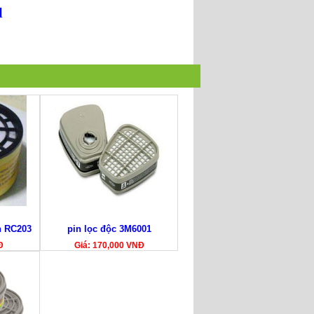
l
n RC203
pin lọc độc 3M6001
Đ
Giá: 170,000 VNĐ