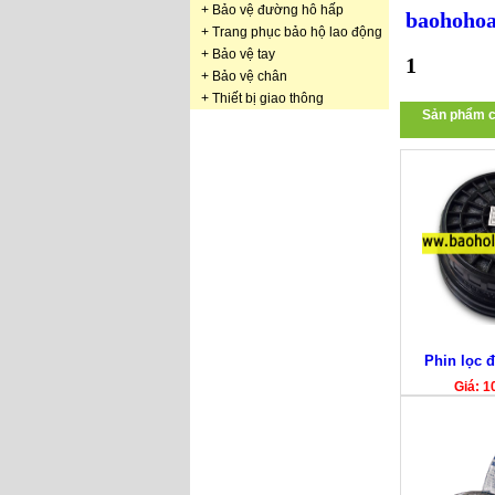
+
Bảo vệ đường hô hấp
baohohoa
+
Trang phục bảo hộ lao động
+
Bảo vệ tay
1
+
Bảo vệ chân
+
Thiết bị giao thông
Sản phẩm c
Phin lọc 
Giá: 1