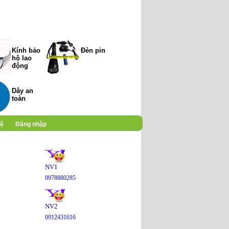
Kính bảo
Đèn pin
hộ lao
động
Dây an
toàn
hệ
Đăng nhập
NV1
0978880285
NV2
0912431616