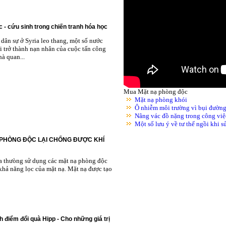
 - cứu sinh trong chiến tranh hóa học
dân sự ở Syria leo thang, một số nước
i trở thành nạn nhân của cuộc tấn công
à quan...
Mua Mặt nạ phòng độc
Mặt nạ phòng khói
Ô nhiễm môi trường vì bụi đườn
Nâng vác đồ nặng trong công việ
Một số lưu ý về tư thế ngồi khi 
 PHÒNG ĐỘC LẠI CHỐNG ĐƯỢC KHÍ
ta thưòng sử dụng các mặt nạ phòng độc
khả năng lọc của mặt nạ. Mặt nạ được tạo
h điểm đổi quà Hipp - Cho những giá trị