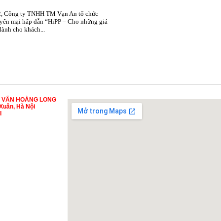
2, Công ty TNHH TM Vạn An tổ chức
yến mại hấp dẫn “HiPP – Cho những giá
 dành cho khách...
Ư VẤN HOÀNG LONG
Xuân, Hà Nội
I