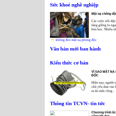
Sức khoẻ nghề nghiệp
Mặt nạ chống độc
Các cuộc nổi dậy 
láng giềng lo ngạ
hóa học. Nhiều nh
không đeo mặt nạ phòng độc
Văn bản mới ban hành
Kiến thức cơ bản
VÌ SAO MẶT NẠ
ĐỘC
Hiện nay, người 
chủ yếu dựa vào 
ra do một công...
Thông tin TCVN- tin tức
Chương trình tíc
sống tốt đẹp