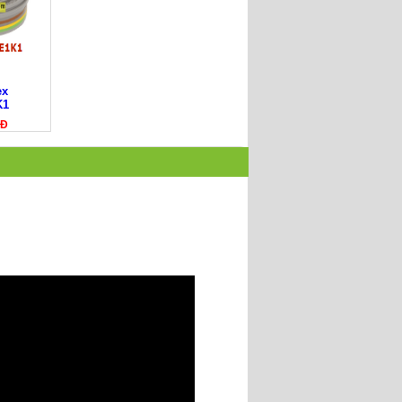
ex
K1
NĐ