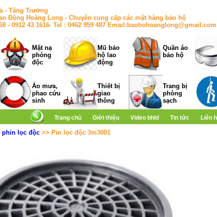
ả - Tăng Trưởng
ao Động Hoàng Long - Chuyên cung cấp các mặt hàng bảo hộ
168 - 0912 43 1616- Tel : 0462 959 487 Email:baohohoanglong@gmail.com
Mặt nạ
Mũ bảo
Quần áo
phòng
hộ lao
bảo hộ
độc
động
Áo mưa,
Thiết bị
Trang bị
phao cứu
giao
phòng
sinh
thông
sạch
Trang chủ
Giới thiệu
Video bhld
Tin tức
Liên 
>
phin lọc độc
>> Pin lọc độc 3m3001