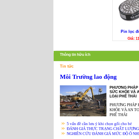
Pin lọc đ
Giá: 
Thông tin hữu ích
Tin tức
Môi Trường lao động
PHƯƠNG PHÁP 
SỨC KHỎE VÀ A
LOẠI PHẾ THẢI
PHƯƠNG PHÁP 
KHỎE VÀ AN TO
PHẾ THẢI
5 vấn đề cần lưu ý khi chọn gối cho bé
ĐÁNH GIÁ THỰC TRẠNG CHẤT LƯỢNG K
NGHIÊN CỨU ĐÁNH GIÁ MỨC ĐỘ Ô NHIỄ