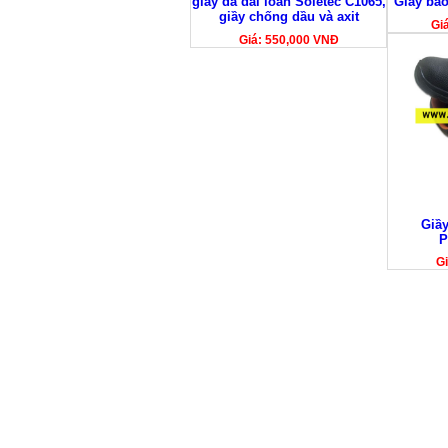
giầy da đài loan Soletec C1065,
Giầy bả
giầy chống dầu và axit
Gi
Giá: 550,000 VNĐ
Giầy
P
Gi