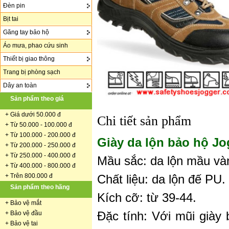
Đèn pin
Bịt tai
Găng tay bảo hộ
Áo mưa, phao cứu sinh
Thiết bị giao thông
Trang bị phòng sạch
Dây an toàn
Sản phẩm theo giá
+
Giá dưới 50.000 đ
Chi tiết sản phẩm
+ Từ 50.000 - 100.000 đ
+
Từ 100.000 - 200.000 đ
Giày da lộn bảo hộ Jo
+ Từ 200.000 - 250.000 đ
+ Từ 250.000 - 400.000 đ
Mầu sắc: da lộn mầu và
+ Từ 400.000 - 800.000 đ
Chất liệu: da lộn đế PU.
+ Trên 800.000 đ
Sản phẩm theo hãng
Kích cỡ: từ 39-44.
+
Bảo vệ mắt
Đặc tính: Với mũi giày
+
Bảo vệ đầu
+
Bảo vệ tai