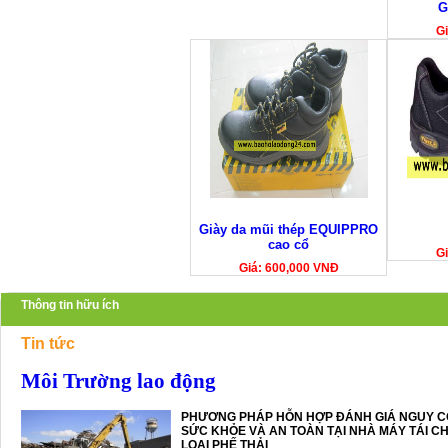
G
Gi
Giày da mũi thép EQUIPPRO
cao cổ
Gi
Giá: 600,000 VNĐ
Thông tin hữu ích
Tin tức
Môi Trường lao động
PHƯƠNG PHÁP HỖN HỢP ĐÁNH GIÁ NGUY C
SỨC KHỎE VÀ AN TOÀN TẠI NHÀ MÁY TÁI CH
LOẠI PHẾ THẢI