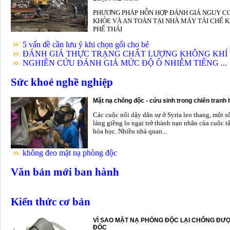
PHƯƠNG PHÁP HỖN HỢP ĐÁNH GIÁ NGUY C
KHỎE VÀ AN TOÀN TẠI NHÀ MÁY TÁI CHẾ K
PHẾ THẢI
5 vấn đề cần lưu ý khi chọn gối cho bé
ĐÁNH GIÁ THỰC TRẠNG CHẤT LƯỢNG KHÔNG KHÍ .
NGHIÊN CỨU ĐÁNH GIÁ MỨC ĐỘ Ô NHIỄM TIẾNG ...
Sức khoẻ nghề nghiệp
Mặt nạ chống độc - cứu sinh trong chiến tranh
Các cuộc nổi dậy dân sự ở Syria leo thang, một s
láng giềng lo ngại trở thành nạn nhân của cuộc t
hóa học. Nhiều nhà quan...
không đeo mặt nạ phòng độc
Văn bản mới ban hành
Kiến thức cơ bản
VÌ SAO MẶT NẠ PHÒNG ĐỘC LẠI CHỐNG ĐƯỢ
ĐỘC