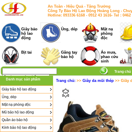
An Toàn - Hiệu Quả - Tăng Trưởng
Công Ty Bảo Hộ Lao Động Hoàng Long - Chuy
Hotline: 093336 6168 - 0912 43 1616- Tel : 
Giày bảo
Ủng, dép
Mặt nạ
hộ lao
phòng
động
độc
Bịt tai
Găng tay
Áo mưa,
bảo hộ
phao cứu
sinh
Trang chủ
Danh mục sản phẩm
Trang chủ:
>>
Giày da mũi thép
>> Giầy d
Giày bảo hộ lao động
Ủng, dép
Mặt nạ phòng độc
Mũ bảo hộ lao động
Quần áo bảo hộ
Kính bảo hộ lao động