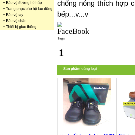
chống nóng thích hợp c
+
Bảo vệ đường hô hấp
+
Trang phục bảo hộ lao động
bếp...v...v
+
Bảo vệ tay
+
Bảo vệ chân
+
Thiết bị giao thông
Tags
1
Sản phẩm cùng loại