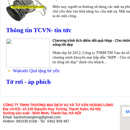
Hiện nay, người ta thưòng sử dụng các mặt nạ p
chủ yếu dựa vào khả năng lọc của mặt nạ. Mặt nạ
ra do một công...
Thông tin TCVN- tin tức
Chương trình tích điểm đổi quà Hipp - Cho nhữn
sống tốt đẹp
Nhân dịp hè 2012, Công ty TNHH TM Vạn An tổ
chương trình khuyến mại hấp dẫn “HiPP – Cho n
trị sống tốt đẹp” dành cho khách...
Wakodo Quà tặng bé yêu
Tờ rơi - áp phích
CÔNG TY TNHH THƯƠNG MẠI DỊCH VỤ VÀ TƯ VẤN HOÀNG LONG
Địa chỉ KD: số 336 Nguyễn Huy Tưởng, Thanh Xuân, Hà Nội
Xưởng sản xuất : Bình Minh, Thanh Oai, HÀ NỘI
Email: baohohoanglong@gmail.com
Hotline: 093336 6168 - Tel : 0462 959 487