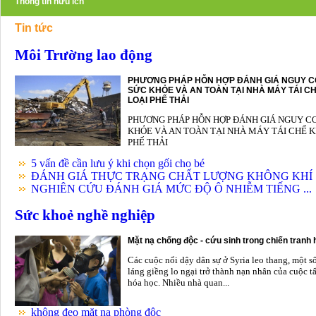
Thông tin hữu ích
Tin tức
Môi Trường lao động
PHƯƠNG PHÁP HỖN HỢP ĐÁNH GIÁ NGUY C
SỨC KHỎE VÀ AN TOÀN TẠI NHÀ MÁY TÁI CH
LOẠI PHẾ THẢI
PHƯƠNG PHÁP HỖN HỢP ĐÁNH GIÁ NGUY C
KHỎE VÀ AN TOÀN TẠI NHÀ MÁY TÁI CHẾ K
PHẾ THẢI
5 vấn đề cần lưu ý khi chọn gối cho bé
ĐÁNH GIÁ THỰC TRẠNG CHẤT LƯỢNG KHÔNG KHÍ .
NGHIÊN CỨU ĐÁNH GIÁ MỨC ĐỘ Ô NHIỄM TIẾNG ...
Sức khoẻ nghề nghiệp
Mặt nạ chống độc - cứu sinh trong chiến tranh
Các cuộc nổi dậy dân sự ở Syria leo thang, một s
láng giềng lo ngại trở thành nạn nhân của cuộc t
hóa học. Nhiều nhà quan...
không đeo mặt nạ phòng độc