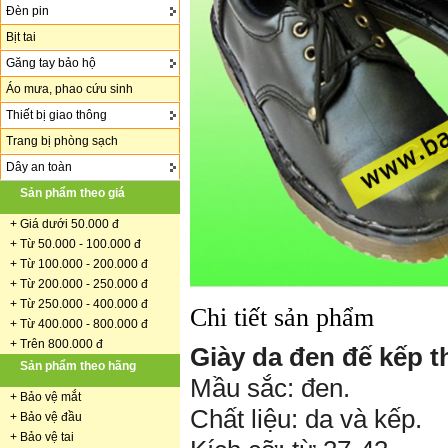
Đèn pin
Bịt tai
Găng tay bảo hộ
Áo mưa, phao cứu sinh
Thiết bị giao thông
Trang bị phòng sạch
Dây an toàn
Sản phẩm theo giá
+
Giá dưới 50.000 đ
+ Từ 50.000 - 100.000 đ
+
Từ 100.000 - 200.000 đ
+ Từ 200.000 - 250.000 đ
+ Từ 250.000 - 400.000 đ
Chi tiết sản phẩm
+ Từ 400.000 - 800.000 đ
+ Trên 800.000 đ
Giày da đen đế kếp t
Sản phẩm theo hãng
Mầu sắc: đen.
+
Bảo vệ mắt
Chất liệu: da và kếp.
+
Bảo vệ đầu
+
Bảo vệ tai