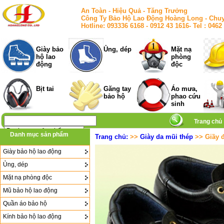
An Toàn - Hiệu Quả - Tăng Trưởng
Công Ty Bảo Hộ Lao Động Hoàng Long - Chuy
Hotline: 093336 6168 - 0912 43 1616- Tel : 
Giày bảo
Ủng, dép
Mặt nạ
hộ lao
phòng
động
độc
Bịt tai
Găng tay
Áo mưa,
bảo hộ
phao cứu
sinh
Trang chủ
Danh mục sản phẩm
Trang chủ:
>>
Giày da mũi thép
>> Giầy 
Giày bảo hộ lao động
Ủng, dép
Mặt nạ phòng độc
Mũ bảo hộ lao động
Quần áo bảo hộ
Kính bảo hộ lao động