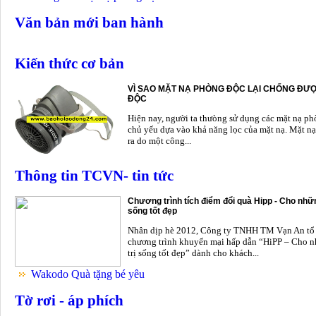
Văn bản mới ban hành
Kiến thức cơ bản
VÌ SAO MẶT NẠ PHÒNG ĐỘC LẠI CHỐNG ĐƯỢ
ĐỘC
Hiện nay, người ta thưòng sử dụng các mặt nạ p
chủ yếu dựa vào khả năng lọc của mặt nạ. Mặt nạ
ra do một công...
Thông tin TCVN- tin tức
Chương trình tích điểm đổi quà Hipp - Cho nhữn
sống tốt đẹp
Nhân dịp hè 2012, Công ty TNHH TM Vạn An tổ
chương trình khuyến mại hấp dẫn “HiPP – Cho n
trị sống tốt đẹp” dành cho khách...
Wakodo Quà tặng bé yêu
Tờ rơi - áp phích