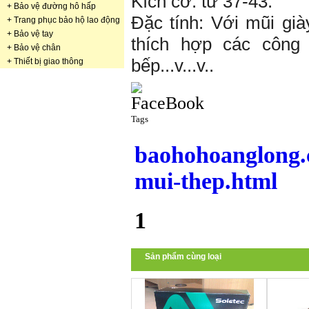
Kích cỡ: từ 37-43.
+
Bảo vệ đường hô hấp
Đặc tính: Với mũi gi
+
Trang phục bảo hộ lao động
+
Bảo vệ tay
thích hợp các công
+
Bảo vệ chân
bếp...v...v..
+
Thiết bị giao thông
Tags
baohohoanglong.
mui-thep.html
1
Sản phẩm cùng loại