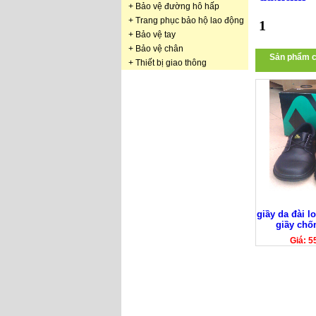
+
Bảo vệ đường hô hấp
+
Trang phục bảo hộ lao động
1
+
Bảo vệ tay
+
Bảo vệ chân
Sản phẩm c
+
Thiết bị giao thông
giầy da đài l
giầy chốn
Giá: 5