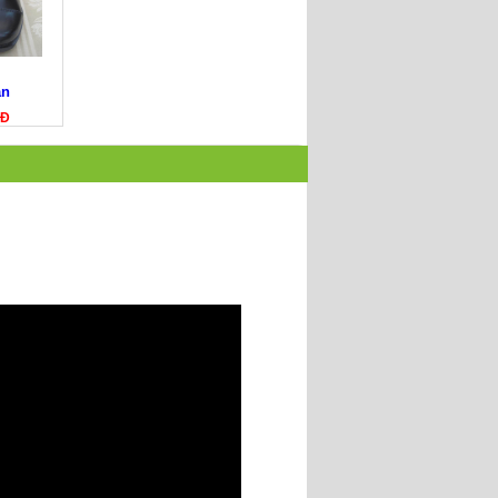
an
NĐ