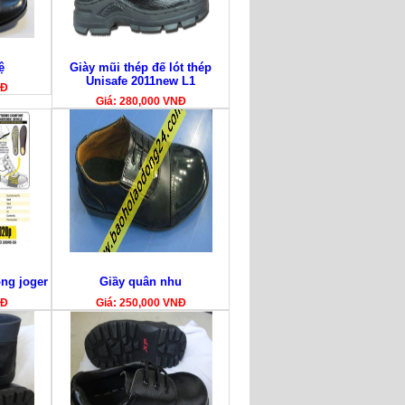
ệ
Giày mũi thép đế lót thép
Unisafe 2011new L1
NĐ
Giá: 280,000 VNĐ
ộng joger
Giầy quân nhu
NĐ
Giá: 250,000 VNĐ