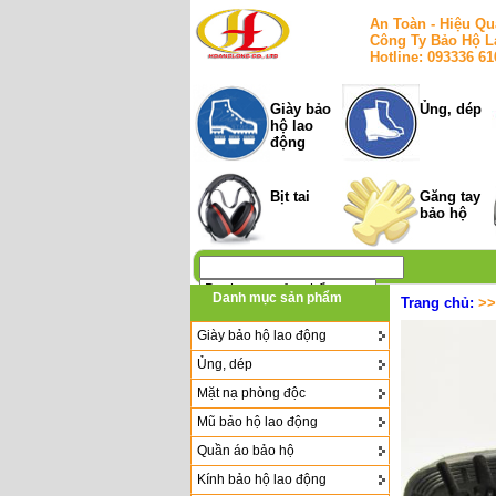
An Toàn - Hiệu Qu
Công Ty Bảo Hộ L
Hotline: 093336 6
Giày bảo
Ủng, dép
hộ lao
động
Bịt tai
Găng tay
bảo hộ
Danh mục sản phẩm
Trang chủ:
>
Giày bảo hộ lao động
Ủng, dép
Mặt nạ phòng độc
Mũ bảo hộ lao động
Quần áo bảo hộ
Kính bảo hộ lao động