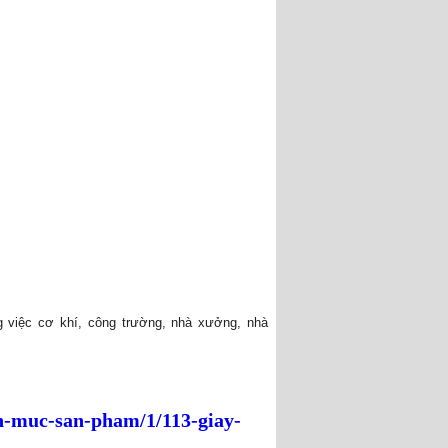
g việc cơ khí, công trường, nhà xưởng, nhà
-muc-san-pham/1/113-giay-