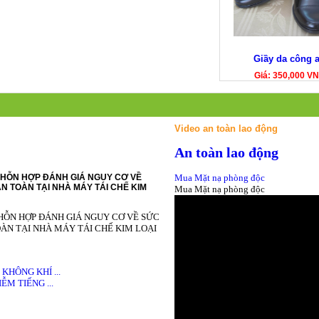
Giầy da công 
Giá: 350,000 V
Video an toàn lao động
An toàn lao động
HỖN HỢP ĐÁNH GIÁ NGUY CƠ VỀ
Mua Mặt nạ phòng độc
N TOÀN TẠI NHÀ MÁY TÁI CHẾ KIM
Mua Mặt nạ phòng độc
HỖN HỢP ĐÁNH GIÁ NGUY CƠ VỀ SỨC
ÀN TẠI NHÀ MÁY TÁI CHẾ KIM LOẠI
HÔNG KHÍ ...
M TIẾNG ...