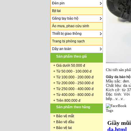
Đèn pin
Bịt tai
Găng tay bảo hộ
Áo mưa, phao cứu sinh
Thiết bị giao thông
Trang bị phòng sạch
Dây an toàn
Sản phẩm theo giá
+
Giá dưới 50.000 đ
Chi tiết sản ph
+ Từ 50.000 - 100.000 đ
Giầy da bảo hộ
+
Từ 100.000 - 200.000 đ
Mầu sắc: đen.
+ Từ 200.000 - 250.000 đ
Chất liệu: da 
+ Từ 250.000 - 400.000 đ
Kích cỡ: từ 37
Đặc tính: Với
+ Từ 400.000 - 800.000 đ
bếp...v...v..
+ Trên 800.000 đ
Sản phẩm theo hãng
Tags
+
Bảo vệ mắt
+
Bảo vệ đầu
Giầy mũi
+
Bảo vệ tai
da.html