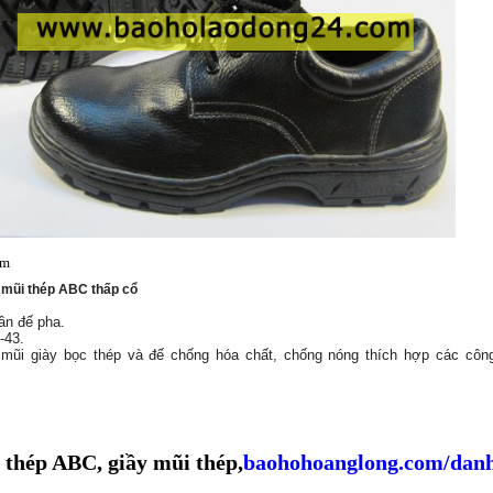
ẩm
 mũi thép ABC thấp cổ
sần đế pha.
-43.
 mũi giày bọc thép và đế chống hóa chất, chống nóng thích hợp các côn
 thép ABC, giầy mũi thép,
baohohoanglong.com/danh