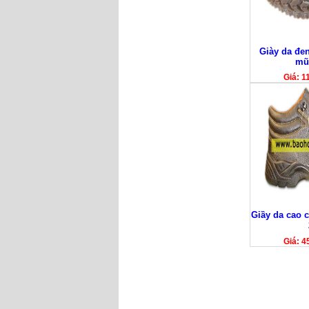
Giày da đen
mũi
Giá: 
Giầy da cao 
Giá: 4