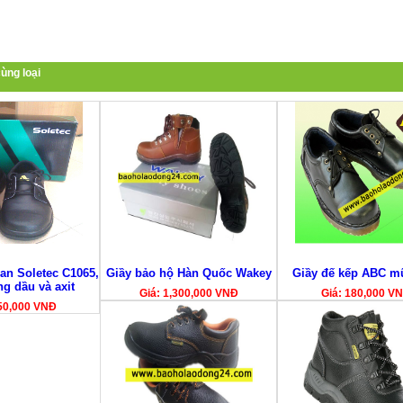
ùng loại
oan Soletec C1065,
Giầy bảo hộ Hàn Quốc Wakey
Giầy đế kếp ABC mũ
g dầu và axit
Giá: 1,300,000 VNĐ
Giá: 180,000 V
50,000 VNĐ