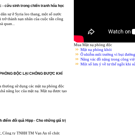
 - cứu sinh trong chiến tranh hóa học
dân sự ở Syria leo thang, một số nước
i trở thành nạn nhân của cuộc tấn công
à quan...
Mua Mặt nạ phòng độc
Mặt nạ phòng khói
Ô nhiễm môi trường vì bụi đườn
Nâng vác đồ nặng trong công việ
Một số lưu ý về tư thế ngồi khi 
 PHÒNG ĐỘC LẠI CHỐNG ĐƯỢC KHÍ
ta thưòng sử dụng các mặt nạ phòng độc
khả năng lọc của mặt nạ. Mặt nạ được tạo
h điểm đổi quà Hipp - Cho những giá trị
2, Công ty TNHH TM Vạn An tổ chức