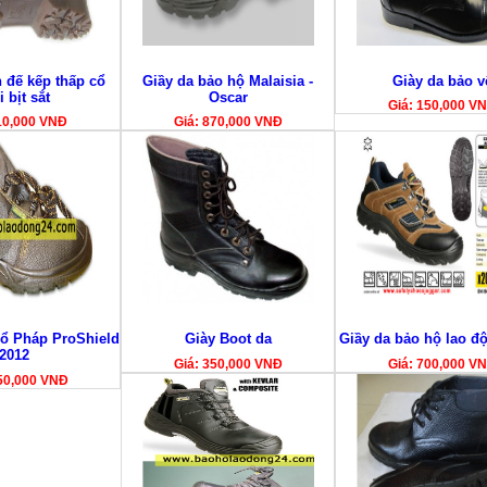
 đế kếp thấp cổ
Giầy da bảo hộ Malaisia -
Giày da bảo v
 bịt sắt
Oscar
Giá: 150,000 V
110,000 VNĐ
Giá: 870,000 VNĐ
cổ Pháp ProShield
Giày Boot da
Giầy da bảo hộ lao đ
2012
Giá: 350,000 VNĐ
Giá: 700,000 V
50,000 VNĐ