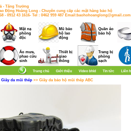
ả - Tăng Trưởng
ao Động Hoàng Long - Chuyên cung cấp các mặt hàng bảo hộ
168 - 0912 43 1616- Tel : 0462 959 487 Email:baohohoanglong@gmail.com
Mặt nạ
Mũ bảo
Quần áo
phòng
hộ lao
bảo hộ
độc
động
Áo mưa,
Thiết bị
Trang bị
phao cứu
giao
phòng
sinh
thông
sạch
Trang chủ
Giới thiệu
Video bhld
Tin tức
Liên 
>
Giày da mũi thép
>> Giầy da bảo hộ mũi thép ABC