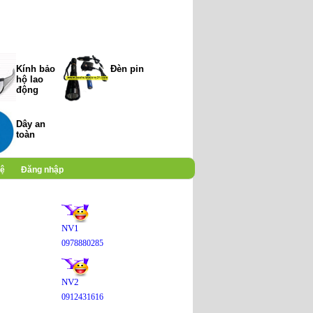
Kính bảo
Đèn pin
hộ lao
động
Dây an
toàn
hệ
Đăng nhập
NV1
0978880285
NV2
0912431616