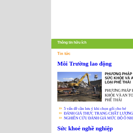
Thông tin hữu ích
Tin tức
Môi Trường lao động
PHƯƠNG PHÁP 
SỨC KHỎE VÀ A
LOẠI PHẾ THẢI
PHƯƠNG PHÁP 
KHỎE VÀ AN TO
PHẾ THẢI
5 vấn đề cần lưu ý khi chọn gối cho bé
ĐÁNH GIÁ THỰC TRẠNG CHẤT LƯỢNG K
NGHIÊN CỨU ĐÁNH GIÁ MỨC ĐỘ Ô NHIỄ
Sức khoẻ nghề nghiệp