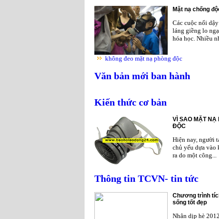
Mặt nạ chống độc
Các cuộc nổi dậy 
láng giềng lo ngạ
hóa học. Nhiều nh
không đeo mặt nạ phòng độc
Văn bản mới ban hành
Kiến thức cơ bản
VÌ SAO MẶT NẠ
ĐỘC
Hiện nay, người 
chủ yếu dựa vào 
ra do một công...
Thông tin TCVN- tin tức
Chương trình tíc
sống tốt đẹp
Nhân dịp hè 201