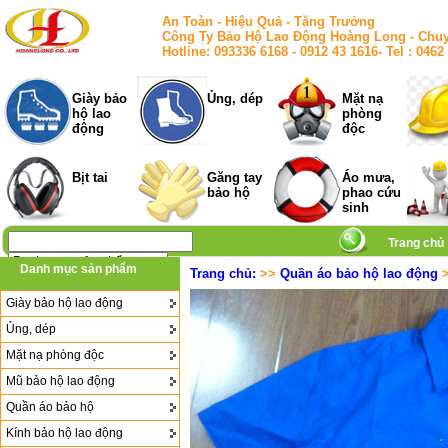
An Toàn - Hiệu Quả - Tăng Trưởng
Công Ty Bảo Hộ Lao Động Hoàng Long - Chuy
Hotline: 093336 6168 - 0912 43 1616- Tel : 
Giày bảo
Ủng, dép
Mặt nạ
hộ lao
phòng
động
độc
Bịt tai
Găng tay
Áo mưa,
bảo hộ
phao cứu
sinh
Trang chủ
Danh mục sản phẩm
Trang chủ:
>>
Quần áo bảo hộ lao động
>
Giày bảo hộ lao động
Ủng, dép
Mặt nạ phòng độc
Mũ bảo hộ lao động
Quần áo bảo hộ
Kính bảo hộ lao động