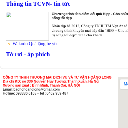
Thông tin TCVN- tin tức
Chương trình tích điểm đổi quà Hipp - Cho nhữn
sống tốt đẹp
Nhân dịp hè 2012, Công ty TNHH TM Vạn An tổ
chương trình khuyến mại hấp dẫn “HiPP – Cho n
trị sống tốt đẹp” dành cho khách...
Wakodo Quà tặng bé yêu
Tờ rơi - áp phích
CÔNG TY TNHH THƯƠNG MẠI DỊCH VỤ VÀ TƯ VẤN HOÀNG LONG
Địa chỉ KD: số 336 Nguyễn Huy Tưởng, Thanh Xuân, Hà Nội
Xưởng sản xuất : Bình Minh, Thanh Oai, HÀ NỘI
Email: baohohoanglong@gmail.com
Hotline: 093336 6168 - Tel : 0462 959 487