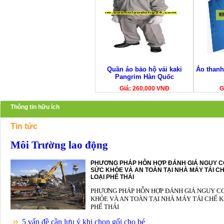
Quần áo bảo hộ vải kaki
Áo thanh
Pangrim Hàn Quốc
Giá: 260,000 VNĐ
G
Thông tin hữu ích
Tin tức
Môi Trường lao động
PHƯƠNG PHÁP HỖN HỢP ĐÁNH GIÁ NGUY C
SỨC KHỎE VÀ AN TOÀN TẠI NHÀ MÁY TÁI CH
LOẠI PHẾ THẢI
PHƯƠNG PHÁP HỖN HỢP ĐÁNH GIÁ NGUY C
KHỎE VÀ AN TOÀN TẠI NHÀ MÁY TÁI CHẾ K
PHẾ THẢI
5 vấn đề cần lưu ý khi chọn gối cho bé