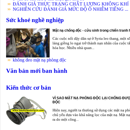
ĐÁNH GIÁ THỰC TRẠNG CHẤT LƯỢNG KHÔNG KHÍ .
NGHIÊN CỨU ĐÁNH GIÁ MỨC ĐỘ Ô NHIỄM TIẾNG ...
Sức khoẻ nghề nghiệp
Mặt nạ chống độc - cứu sinh trong chiến tranh
Các cuộc nổi dậy dân sự ở Syria leo thang, một s
láng giềng lo ngại trở thành nạn nhân của cuộc t
hóa học. Nhiều nhà quan...
không đeo mặt nạ phòng độc
Văn bản mới ban hành
Kiến thức cơ bản
VÌ SAO MẶT NẠ PHÒNG ĐỘC LẠI CHỐNG ĐƯỢ
ĐỘC
Hiện nay, người ta thưòng sử dụng các mặt nạ p
chủ yếu dựa vào khả năng lọc của mặt nạ. Mặt nạ
ra do một công...