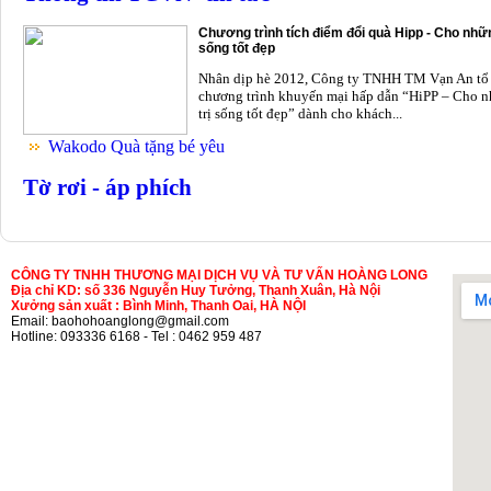
Chương trình tích điểm đổi quà Hipp - Cho nhữn
sống tốt đẹp
Nhân dịp hè 2012, Công ty TNHH TM Vạn An tổ
chương trình khuyến mại hấp dẫn “HiPP – Cho n
trị sống tốt đẹp” dành cho khách...
Wakodo Quà tặng bé yêu
Tờ rơi - áp phích
CÔNG TY TNHH THƯƠNG MẠI DỊCH VỤ VÀ TƯ VẤN HOÀNG LONG
Địa chỉ KD: số 336 Nguyễn Huy Tưởng, Thanh Xuân, Hà Nội
Xưởng sản xuất : Bình Minh, Thanh Oai, HÀ NỘI
Email: baohohoanglong@gmail.com
Hotline: 093336 6168 - Tel : 0462 959 487