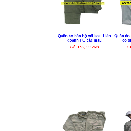
Quần áo bảo hộ vải kaki Liên
Quần áo 
doanh HQ các mầu
co g
Giá: 168,000 VNĐ
Gi