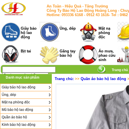
An Toàn - Hiệu Quả - Tăng Trưởng
Công Ty Bảo Hộ Lao Động Hoàng Long - Chuy
Hotline: 093336 6168 - 0912 43 1616- Tel : 
Giày bảo
Ủng, dép
Mặt nạ
hộ lao
phòng
động
độc
Bịt tai
Găng tay
Áo mưa,
bảo hộ
phao cứu
sinh
Trang chủ
Danh mục sản phẩm
Trang chủ:
>>
Quần áo bảo hộ lao động
>
Giày bảo hộ lao động
Ủng, dép
Mặt nạ phòng độc
Mũ bảo hộ lao động
Quần áo bảo hộ
Kính bảo hộ lao động