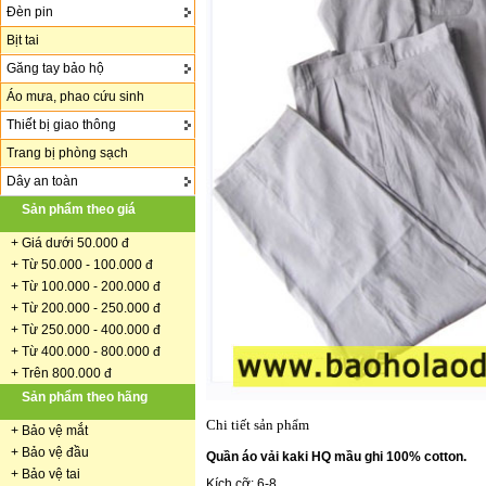
Đèn pin
Bịt tai
Găng tay bảo hộ
Áo mưa, phao cứu sinh
Thiết bị giao thông
Trang bị phòng sạch
Dây an toàn
Sản phẩm theo giá
+
Giá dưới 50.000 đ
+ Từ 50.000 - 100.000 đ
+
Từ 100.000 - 200.000 đ
+ Từ 200.000 - 250.000 đ
+ Từ 250.000 - 400.000 đ
+ Từ 400.000 - 800.000 đ
+ Trên 800.000 đ
Sản phẩm theo hãng
Chi tiết sản phẩm
+
Bảo vệ mắt
+
Bảo vệ đầu
Quần áo vải kaki HQ mầu ghi 100% cotton.
+
Bảo vệ tai
Kích cỡ: 6-8