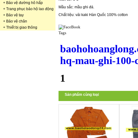
+
Bảo vệ đường hô hấp
Mầu sắc: mầu ghi đá.
+
Trang phục bảo hộ lao động
Chất liệu: vải kaki Hàn Quốc 100% cotton
+
Bảo vệ tay
+
Bảo vệ chân
+
Thiết bị giao thông
Tags
baohohoanglong.
hq-mau-ghi-100-c
1
Sản phẩm cùng loại