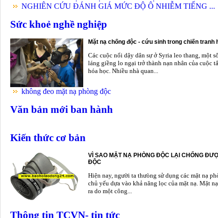
NGHIÊN CỨU ĐÁNH GIÁ MỨC ĐỘ Ô NHIỄM TIẾNG ...
Sức khoẻ nghề nghiệp
Mặt nạ chống độc - cứu sinh trong chiến tranh
Các cuộc nổi dậy dân sự ở Syria leo thang, một s
láng giềng lo ngại trở thành nạn nhân của cuộc t
hóa học. Nhiều nhà quan...
không đeo mặt nạ phòng độc
Văn bản mới ban hành
Kiến thức cơ bản
VÌ SAO MẶT NẠ PHÒNG ĐỘC LẠI CHỐNG ĐƯỢ
ĐỘC
Hiện nay, người ta thưòng sử dụng các mặt nạ p
chủ yếu dựa vào khả năng lọc của mặt nạ. Mặt nạ
ra do một công...
Thông tin TCVN- tin tức