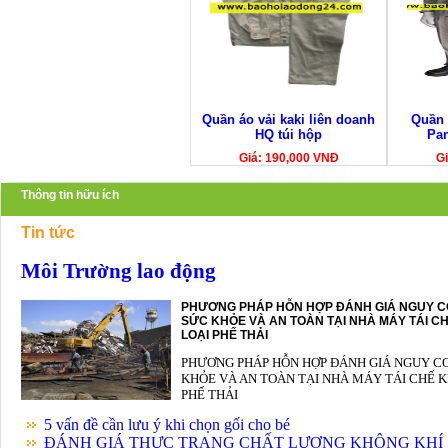
Quần áo vải kaki liên doanh
Quần 
HQ túi hộp
Pa
Giá: 190,000 VNĐ
Gi
Thông tin hữu ích
Tin tức
Môi Trường lao động
PHƯƠNG PHÁP HỖN HỢP ĐÁNH GIÁ NGUY C
SỨC KHỎE VÀ AN TOÀN TẠI NHÀ MÁY TÁI CH
LOẠI PHẾ THẢI
PHƯƠNG PHÁP HỖN HỢP ĐÁNH GIÁ NGUY C
KHỎE VÀ AN TOÀN TẠI NHÀ MÁY TÁI CHẾ K
PHẾ THẢI
5 vấn đề cần lưu ý khi chọn gối cho bé
ĐÁNH GIÁ THỰC TRẠNG CHẤT LƯỢNG KHÔNG KHÍ .