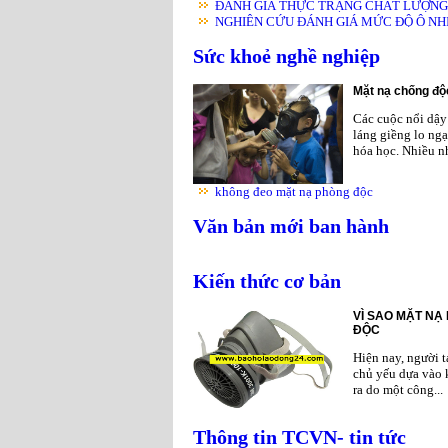
ĐÁNH GIÁ THỰC TRẠNG CHẤT LƯỢNG K
NGHIÊN CỨU ĐÁNH GIÁ MỨC ĐỘ Ô NHIỄ
Sức khoẻ nghề nghiệp
Mặt nạ chống độc
Các cuộc nổi dậy 
láng giềng lo ngạ
hóa học. Nhiều nh
không đeo mặt nạ phòng độc
Văn bản mới ban hành
Kiến thức cơ bản
VÌ SAO MẶT NẠ
ĐỘC
Hiện nay, người 
chủ yếu dựa vào 
ra do một công...
Thông tin TCVN- tin tức