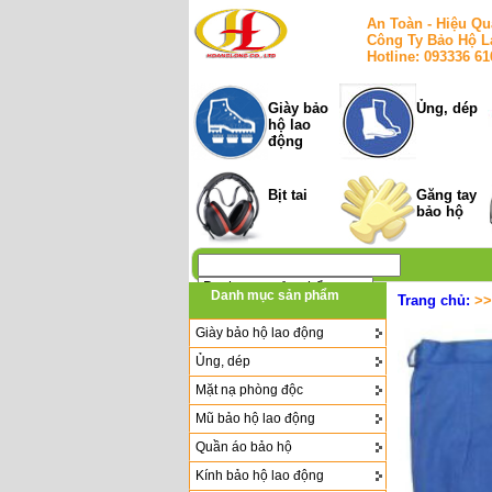
An Toàn - Hiệu Qu
Công Ty Bảo Hộ L
Hotline: 093336 6
Giày bảo
Ủng, dép
hộ lao
động
Bịt tai
Găng tay
bảo hộ
Danh mục sản phẩm
Trang chủ:
>
Giày bảo hộ lao động
Ủng, dép
Mặt nạ phòng độc
Mũ bảo hộ lao động
Quần áo bảo hộ
Kính bảo hộ lao động