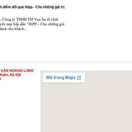
h điểm đổi quà Hipp - Cho những giá trị
2, Công ty TNHH TM Vạn An tổ chức
yến mại hấp dẫn “HiPP – Cho những giá
 dành cho khách...
Ư VẤN HOÀNG LONG
Xuân, Hà Nội
I