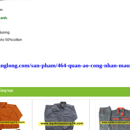
ẩm
xanh.
dương.
chéo 50%cotton
nglong.com/san-pham/464-quan-ao-cong-nhan-mau
ùng loại