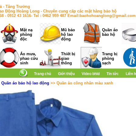
ả - Tăng Trưởng
ao Động Hoàng Long - Chuyên cung cấp các mặt hàng bảo hộ
168 - 0912 43 1616- Tel : 0462 959 487 Email:baohohoanglong@gmail.com
Mặt nạ
Mũ bảo
Quần áo
phòng
hộ lao
bảo hộ
độc
động
Áo mưa,
Thiết bị
Trang bị
phao cứu
giao
phòng
sinh
thông
sạch
Trang chủ
Giới thiệu
Video bhld
Tin tức
Liên 
>
Quần áo bảo hộ lao động
>> Quần áo công nhân màu xanh