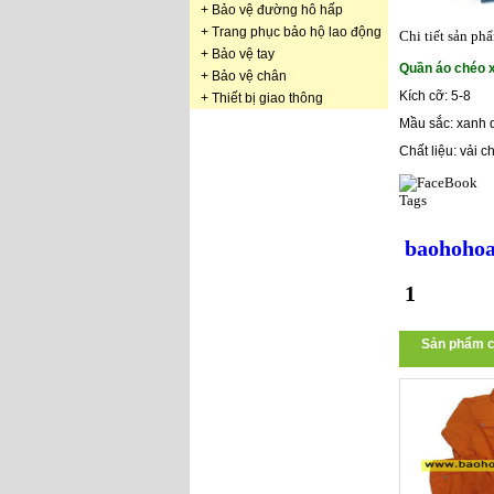
+
Bảo vệ đường hô hấp
+
Trang phục bảo hộ lao động
Chi tiết sản ph
+
Bảo vệ tay
Quần áo chéo 
+
Bảo vệ chân
Kích cỡ: 5-8
+
Thiết bị giao thông
Mầu sắc: xanh 
Chất liệu: vải 
Tags
baohohoa
1
Sản phẩm c