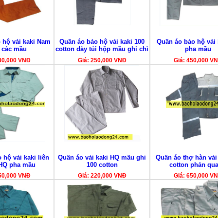
 hộ vải kaki Nam
Quần áo bảo hộ vải kaki 100
Quần áo bảo hộ vải 
 các mầu
cotton dày túi hộp mầu ghi chì
pha mầu
30,000 VNĐ
Giá: 250,000 VNĐ
Giá: 450,000 V
hộ vải kaki liên
Quần áo vải kaki HQ mầu ghi
Quần áo thợ hàn vải
HQ pha mầu
100 cotton
cotton phản qu
50,000 VNĐ
Giá: 220,000 VNĐ
Giá: 650,000 V