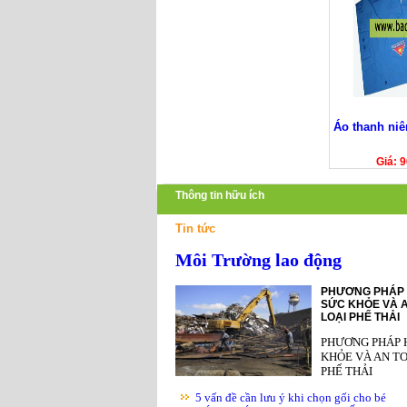
Áo thanh niê
Giá: 
Thông tin hữu ích
Tin tức
Môi Trường lao động
PHƯƠNG PHÁP 
SỨC KHỎE VÀ A
LOẠI PHẾ THẢI
PHƯƠNG PHÁP 
KHỎE VÀ AN TO
PHẾ THẢI
5 vấn đề cần lưu ý khi chọn gối cho bé