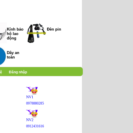
Kính bảo
Đèn pin
hộ lao
động
Dây an
toàn
hệ
Đăng nhập
NV1
0978880285
NV2
0912431616