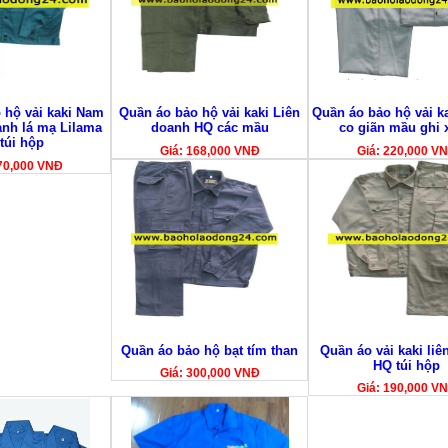
 hộ vải kaki Nam
Quần áo bảo hộ vải kaki Liên
Quần áo bảo hộ vải k
nh lá mạ Lilama
doanh HQ các mầu
co giãn mầu ghi 
túi hộp
Giá: 168,000 VNĐ
Giá: 220,000 V
70,000 VNĐ
Quần áo bảo hộ bạt tím than
Quần áo vải kaki li
HQ túi hộp
Giá: 300,000 VNĐ
Giá: 190,000 V