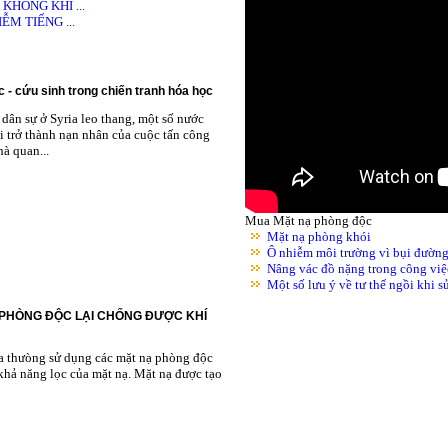
HÔNG KHÍ ...
M TIẾNG ...
 - cứu sinh trong chiến tranh hóa học
dân sự ở Syria leo thang, một số nước
i trở thành nạn nhân của cuộc tấn công
à quan...
Mua Mặt nạ phòng độc
Mặt nạ phòng khói
Ô nhiễm môi trường vì bụi đườn
Nâng vác đồ nặng trong công việ
Một số lưu ý về tư thế ngồi khi 
 PHÒNG ĐỘC LẠI CHỐNG ĐƯỢC KHÍ
ta thưòng sử dụng các mặt nạ phòng độc
khả năng lọc của mặt nạ. Mặt nạ được tạo