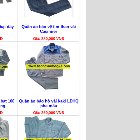
bạt dầy
Quần áo bảo vệ tím than vải
Casimier
NĐ
Giá: 280,000 VNĐ
 bạt 100
Quần áo bảo hộ vải kaki LDHQ
ang
pha mầu
NĐ
Giá: 250,000 VNĐ