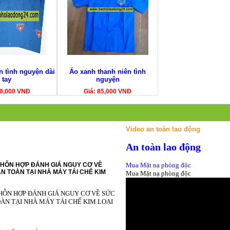
n tình nguyện dài
Áo xanh thanh niên tình
tay
nguyện
90,000 VNĐ
Giá: 85,000 VNĐ
Video an toàn lao động
An toàn lao động
HỖN HỢP ĐÁNH GIÁ NGUY CƠ VỀ
Mua Mặt nạ phòng độc
N TOÀN TẠI NHÀ MÁY TÁI CHẾ KIM
Mua Mặt nạ phòng độc
HỖN HỢP ĐÁNH GIÁ NGUY CƠ VỀ SỨC
ÀN TẠI NHÀ MÁY TÁI CHẾ KIM LOẠI