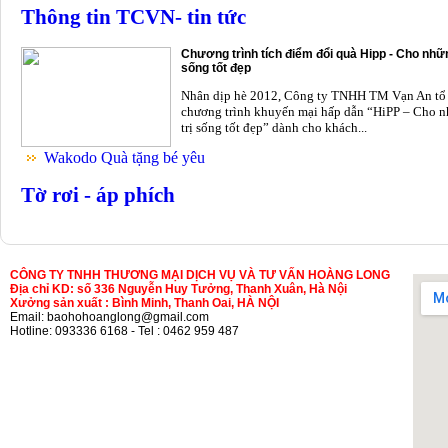
Thông tin TCVN- tin tức
Chương trình tích điểm đổi quà Hipp - Cho nhữn
sống tốt đẹp
Nhân dịp hè 2012, Công ty TNHH TM Vạn An tổ
chương trình khuyến mại hấp dẫn “HiPP – Cho n
trị sống tốt đẹp” dành cho khách...
Wakodo Quà tặng bé yêu
Tờ rơi - áp phích
CÔNG TY TNHH THƯƠNG MẠI DỊCH VỤ VÀ TƯ VẤN HOÀNG LONG
Địa chỉ KD: số 336 Nguyễn Huy Tưởng, Thanh Xuân, Hà Nội
Xưởng sản xuất : Bình Minh, Thanh Oai, HÀ NỘI
Email: baohohoanglong@gmail.com
Hotline: 093336 6168 - Tel : 0462 959 487