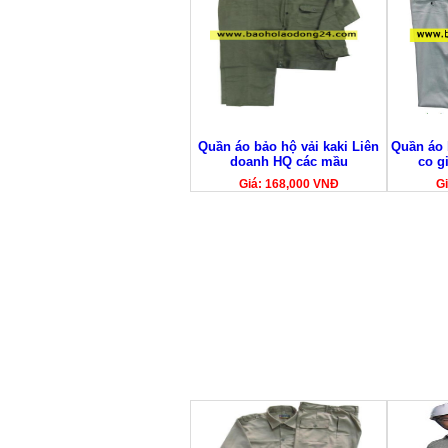
Quần áo bảo hộ vải kaki Liên
Quần áo 
doanh HQ các mầu
co g
Giá: 168,000 VNĐ
Gi