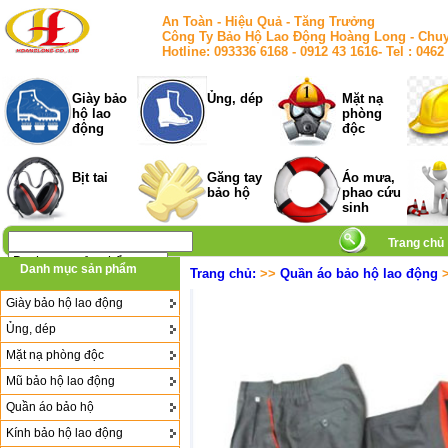
An Toàn - Hiệu Quả - Tăng Trưởng
Công Ty Bảo Hộ Lao Động Hoàng Long - Chuy
Hotline: 093336 6168 - 0912 43 1616- Tel : 
Giày bảo
Ủng, dép
Mặt nạ
hộ lao
phòng
động
độc
Bịt tai
Găng tay
Áo mưa,
bảo hộ
phao cứu
sinh
Trang chủ
Danh mục sản phẩm
Trang chủ:
>>
Quần áo bảo hộ lao động
>
Giày bảo hộ lao động
Ủng, dép
Mặt nạ phòng độc
Mũ bảo hộ lao động
Quần áo bảo hộ
Kính bảo hộ lao động