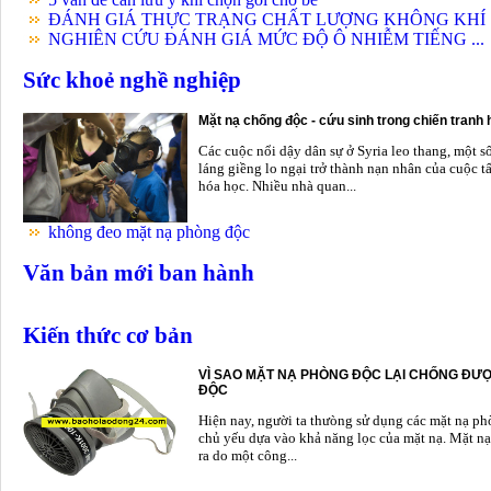
ĐÁNH GIÁ THỰC TRẠNG CHẤT LƯỢNG KHÔNG KHÍ .
NGHIÊN CỨU ĐÁNH GIÁ MỨC ĐỘ Ô NHIỄM TIẾNG ...
Sức khoẻ nghề nghiệp
Mặt nạ chống độc - cứu sinh trong chiến tranh
Các cuộc nổi dậy dân sự ở Syria leo thang, một s
láng giềng lo ngại trở thành nạn nhân của cuộc t
hóa học. Nhiều nhà quan...
không đeo mặt nạ phòng độc
Văn bản mới ban hành
Kiến thức cơ bản
VÌ SAO MẶT NẠ PHÒNG ĐỘC LẠI CHỐNG ĐƯỢ
ĐỘC
Hiện nay, người ta thưòng sử dụng các mặt nạ p
chủ yếu dựa vào khả năng lọc của mặt nạ. Mặt nạ
ra do một công...