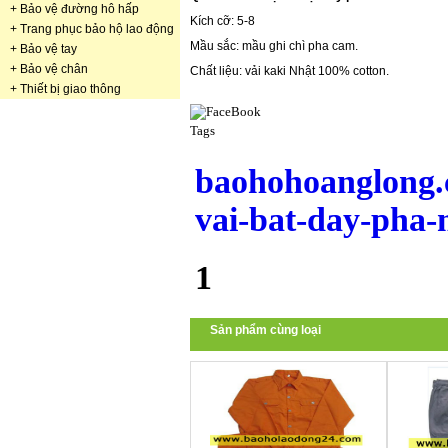
+
Bảo vệ đường hô hấp
Kích cỡ: 5-8
+
Trang phục bảo hộ lao động
Mầu sắc: mầu ghi chì pha cam.
+
Bảo vệ tay
+
Bảo vệ chân
Chất liệu: vải kaki Nhật 100% cotton.
+
Thiết bị giao thông
Tags
baohohoanglong.
vai-bat-day-pha
1
Sản phẩm cùng loại