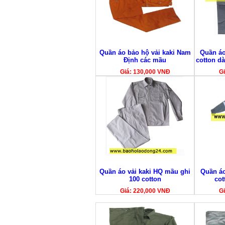
Quần áo bảo hộ vải kaki Nam
Quần áo
Định các mầu
cotton dà
Giá: 130,000 VNĐ
Gi
Quần áo vải kaki HQ mầu ghi
Quần áo
100 cotton
cot
Giá: 220,000 VNĐ
Gi