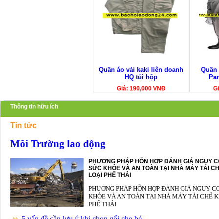
Quần áo vải kaki liên doanh
Quần 
HQ túi hộp
Pa
Giá: 190,000 VNĐ
Gi
Thông tin hữu ích
Tin tức
Môi Trường lao động
PHƯƠNG PHÁP HỖN HỢP ĐÁNH GIÁ NGUY C
SỨC KHỎE VÀ AN TOÀN TẠI NHÀ MÁY TÁI CH
LOẠI PHẾ THẢI
PHƯƠNG PHÁP HỖN HỢP ĐÁNH GIÁ NGUY C
KHỎE VÀ AN TOÀN TẠI NHÀ MÁY TÁI CHẾ K
PHẾ THẢI
5 vấn đề cần lưu ý khi chọn gối cho bé