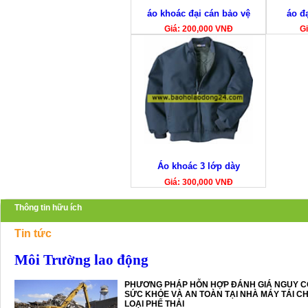
áo khoác đại cán bảo vệ
áo đ
Giá: 200,000 VNĐ
Gi
Áo khoác 3 lớp dày
Giá: 300,000 VNĐ
Thông tin hữu ích
Tin tức
Môi Trường lao động
PHƯƠNG PHÁP HỖN HỢP ĐÁNH GIÁ NGUY C
SỨC KHỎE VÀ AN TOÀN TẠI NHÀ MÁY TÁI CH
LOẠI PHẾ THẢI