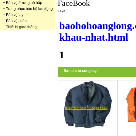
+
Bảo vệ đường hô hấp
+
Trang phục bảo hộ lao động
Tags
+
Bảo vệ tay
+
Bảo vệ chân
baohohoanglong.
+
Thiết bị giao thông
khau-nhat.html
1
Sản phẩm cùng loại