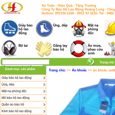
An Toàn - Hiệu Quả - Tăng Trưởng
Công Ty Bảo Hộ Lao Động Hoàng Long - Chuy
Hotline: 093336 6168 - 0912 43 1616- Tel : 
Giày bảo
Ủng, dép
Mặt nạ
hộ lao
phòng
động
độc
Bịt tai
Găng tay
Áo mưa,
bảo hộ
phao cứu
sinh
Trang chủ
Danh mục sản phẩm
Trang chủ:
>>
Áo khoác
>> áo khoác xuất
Giày bảo hộ lao động
Ủng, dép
Mặt nạ phòng độc
Mũ bảo hộ lao động
Quần áo bảo hộ
Kính bảo hộ lao động