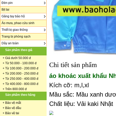
Đèn pin
Bịt tai
Găng tay bảo hộ
Áo mưa, phao cứu sinh
Thiết bị giao thông
Trang bị phòng sạch
Dây an toàn
Sản phẩm theo giá
+
Giá dưới 50.000 đ
Chi tiết sản phẩm
+ Từ 50.000 - 100.000 đ
+
Từ 100.000 - 200.000 đ
+ Từ 200.000 - 250.000 đ
áo khoác xuất khẩu N
+ Từ 250.000 - 400.000 đ
Kích cỡ: m,l,xl
+ Từ 400.000 - 800.000 đ
+ Trên 800.000 đ
Mầu sắc: Mầu xanh dươ
Sản phẩm theo hãng
Chất liệu: Vải kaki Nhật
+
Bảo vệ mắt
+
Bảo vệ đầu
+
Bảo vệ tai