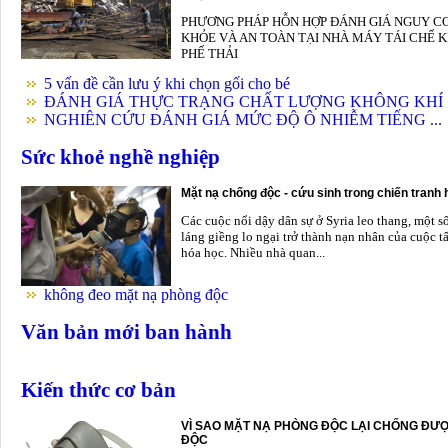
PHƯƠNG PHÁP HỖN HỢP ĐÁNH GIÁ NGUY C
KHỎE VÀ AN TOÀN TẠI NHÀ MÁY TÁI CHẾ K
PHẾ THẢI
5 vấn đề cần lưu ý khi chọn gối cho bé
ĐÁNH GIÁ THỰC TRẠNG CHẤT LƯỢNG KHÔNG KHÍ .
NGHIÊN CỨU ĐÁNH GIÁ MỨC ĐỘ Ô NHIỄM TIẾNG ...
Sức khoẻ nghề nghiệp
Mặt nạ chống độc - cứu sinh trong chiến tranh
Các cuộc nổi dậy dân sự ở Syria leo thang, một s
láng giềng lo ngại trở thành nạn nhân của cuộc t
hóa học. Nhiều nhà quan...
không đeo mặt nạ phòng độc
Văn bản mới ban hành
Kiến thức cơ bản
VÌ SAO MẶT NẠ PHÒNG ĐỘC LẠI CHỐNG ĐƯỢ
ĐỘC