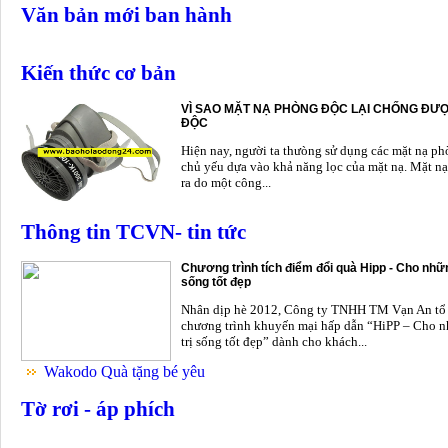
Văn bản mới ban hành
Kiến thức cơ bản
VÌ SAO MẶT NẠ PHÒNG ĐỘC LẠI CHỐNG ĐƯỢ
ĐỘC
Hiện nay, người ta thưòng sử dụng các mặt nạ p
chủ yếu dựa vào khả năng lọc của mặt nạ. Mặt nạ
ra do một công...
Thông tin TCVN- tin tức
Chương trình tích điểm đổi quà Hipp - Cho nhữn
sống tốt đẹp
Nhân dịp hè 2012, Công ty TNHH TM Vạn An tổ
chương trình khuyến mại hấp dẫn “HiPP – Cho n
trị sống tốt đẹp” dành cho khách...
Wakodo Quà tặng bé yêu
Tờ rơi - áp phích