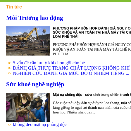
Tin tức
Môi Trường lao động
PHƯƠNG PHÁP HỖN HỢP ĐÁNH GIÁ NGUY C
SỨC KHỎE VÀ AN TOÀN TẠI NHÀ MÁY TÁI CH
LOẠI PHẾ THẢI
PHƯƠNG PHÁP HỖN HỢP ĐÁNH GIÁ NGUY C
KHỎE VÀ AN TOÀN TẠI NHÀ MÁY TÁI CHẾ K
PHẾ THẢI
5 vấn đề cần lưu ý khi chọn gối cho bé
ĐÁNH GIÁ THỰC TRẠNG CHẤT LƯỢNG KHÔNG KHÍ .
NGHIÊN CỨU ĐÁNH GIÁ MỨC ĐỘ Ô NHIỄM TIẾNG ...
Sức khoẻ nghề nghiệp
Mặt nạ chống độc - cứu sinh trong chiến tranh
Các cuộc nổi dậy dân sự ở Syria leo thang, một s
láng giềng lo ngại trở thành nạn nhân của cuộc t
hóa học. Nhiều nhà quan...
không đeo mặt nạ phòng độc