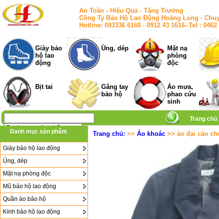
An Toàn - Hiệu Quả - Tăng Trưởng
Công Ty Bảo Hộ Lao Động Hoàng Long - Chuy
Hotline: 093336 6168 - 0912 43 1616- Tel : 
Giày bảo
Ủng, dép
Mặt nạ
hộ lao
phòng
động
độc
Bịt tai
Găng tay
Áo mưa,
bảo hộ
phao cứu
sinh
Trang chủ
Danh mục sản phẩm
Trang chủ:
>>
Áo khoác
>> áo đại cán ch
Giày bảo hộ lao động
Ủng, dép
Mặt nạ phòng độc
Mũ bảo hộ lao động
Quần áo bảo hộ
Kính bảo hộ lao động