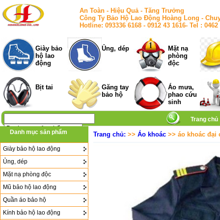
An Toàn - Hiệu Quả - Tăng Trưởng
Công Ty Bảo Hộ Lao Động Hoàng Long - Chuy
Hotline: 093336 6168 - 0912 43 1616- Tel : 
Giày bảo
Ủng, dép
Mặt nạ
hộ lao
phòng
động
độc
Bịt tai
Găng tay
Áo mưa,
bảo hộ
phao cứu
sinh
Trang chủ
Danh mục sản phẩm
Trang chủ:
>>
Áo khoác
>> áo khoác đại 
Giày bảo hộ lao động
Ủng, dép
Mặt nạ phòng độc
Mũ bảo hộ lao động
Quần áo bảo hộ
Kính bảo hộ lao động