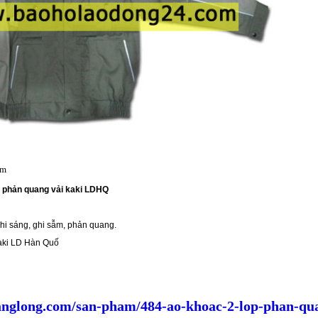
ẩm
 phản quang vải kaki LDHQ
hi sáng, ghi sẫm, phản quang.
kaki LD Hàn Quố
nglong.com/san-pham/484-ao-khoac-2-lop-phan-qua