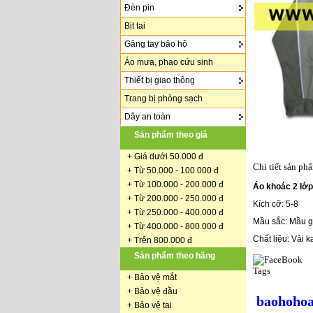
Đèn pin
Bịt tai
Găng tay bảo hộ
Áo mưa, phao cứu sinh
Thiết bị giao thông
Trang bị phòng sạch
Dây an toàn
Sản phẩm theo giá
+
Giá dưới 50.000 đ
Chi tiết sản ph
+ Từ 50.000 - 100.000 đ
+
Từ 100.000 - 200.000 đ
Áo khoác 2 lớp
+ Từ 200.000 - 250.000 đ
Kích cỡ: 5-8
+ Từ 250.000 - 400.000 đ
Mầu sắc: Mầu g
+ Từ 400.000 - 800.000 đ
Chất liệu: Vải 
+ Trên 800.000 đ
Sản phẩm theo hãng
Tags
+
Bảo vệ mắt
+
Bảo vệ đầu
baohohoa
+
Bảo vệ tai