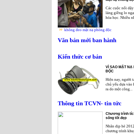
Các cuộc nổi dậy 
láng giềng lo ngạ
hóa học. Nhiều nh
không đeo mặt nạ phòng độc
Văn bản mới ban hành
Kiến thức cơ bản
VÌ SAO MẶT NẠ
ĐỘC
Hiện nay, người 
chủ yếu dựa vào 
ra do một công...
Thông tin TCVN- tin tức
Chương trình tíc
sống tốt đẹp
Nhân dịp hè 201
chương trình khu