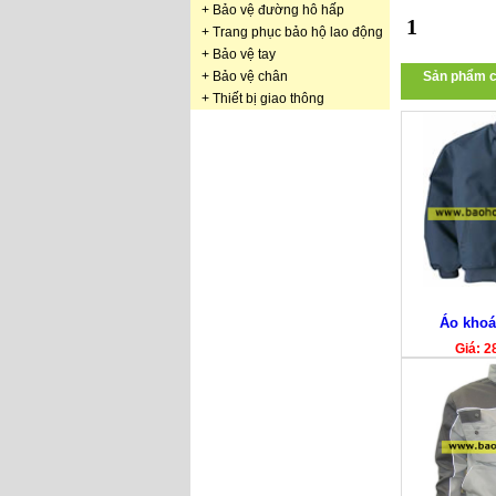
+
Bảo vệ đường hô hấp
1
+
Trang phục bảo hộ lao động
+
Bảo vệ tay
+
Bảo vệ chân
Sản phẩm c
+
Thiết bị giao thông
Áo khoá
Giá: 2