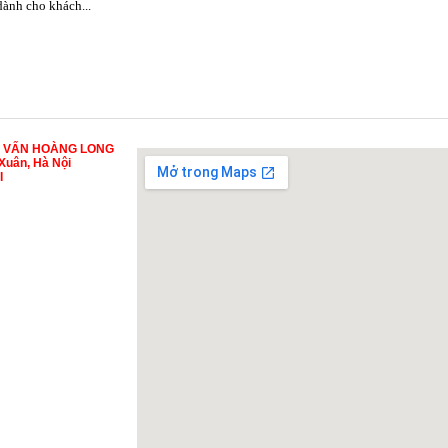
 dành cho khách...
Ư VẤN HOÀNG LONG
Xuân, Hà Nội
I