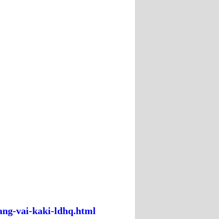
ng-vai-kaki-ldhq.html