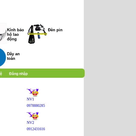
Kính bảo
Đèn pin
hộ lao
động
Dây an
toàn
hệ
Đăng nhập
NV1
0978880285
NV2
0912431616