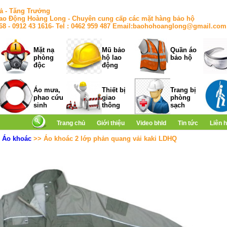
ả - Tăng Trưởng
ao Động Hoàng Long - Chuyên cung cấp các mặt hàng bảo hộ
168 - 0912 43 1616- Tel : 0462 959 487 Email:baohohoanglong@gmail.com
Mặt nạ
Mũ bảo
Quần áo
phòng
hộ lao
bảo hộ
độc
động
Áo mưa,
Thiết bị
Trang bị
phao cứu
giao
phòng
sinh
thông
sạch
Trang chủ
Giới thiệu
Video bhld
Tin tức
Liên 
>
Áo khoác
>> Áo khoác 2 lớp phản quang vải kaki LDHQ