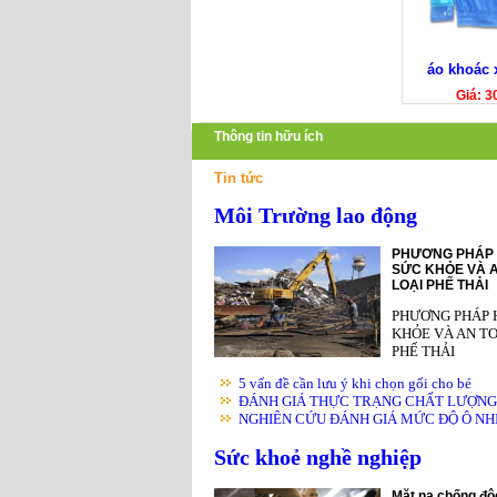
áo khoác 
Giá: 3
Thông tin hữu ích
Tin tức
Môi Trường lao động
PHƯƠNG PHÁP 
SỨC KHỎE VÀ A
LOẠI PHẾ THẢI
PHƯƠNG PHÁP 
KHỎE VÀ AN TO
PHẾ THẢI
5 vấn đề cần lưu ý khi chọn gối cho bé
ĐÁNH GIÁ THỰC TRẠNG CHẤT LƯỢNG K
NGHIÊN CỨU ĐÁNH GIÁ MỨC ĐỘ Ô NHIỄ
Sức khoẻ nghề nghiệp
Mặt nạ chống độc