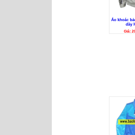
Áo khoác bả
dầy 
Giá: 2