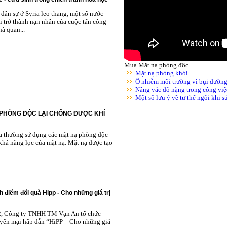
dân sự ở Syria leo thang, một số nước
i trở thành nạn nhân của cuộc tấn công
à quan...
Mua Mặt nạ phòng độc
Mặt nạ phòng khói
Ô nhiễm môi trường vì bụi đườn
Nâng vác đồ nặng trong công việ
Một số lưu ý về tư thế ngồi khi 
 PHÒNG ĐỘC LẠI CHỐNG ĐƯỢC KHÍ
ta thưòng sử dụng các mặt nạ phòng độc
khả năng lọc của mặt nạ. Mặt nạ được tạo
h điểm đổi quà Hipp - Cho những giá trị
2, Công ty TNHH TM Vạn An tổ chức
yến mại hấp dẫn “HiPP – Cho những giá