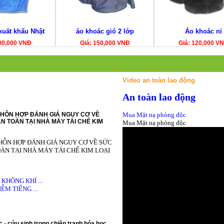
xuất khẩu Nhật
áo khoác gió 2 lớp
Áo khoác nỉ
00,000 VNĐ
Giá: 150,000 VNĐ
Giá: 120,000 V
Video an toàn lao động
An toàn lao động
HỖN HỢP ĐÁNH GIÁ NGUY CƠ VỀ
Mua Mặt nạ phòng độc
N TOÀN TẠI NHÀ MÁY TÁI CHẾ KIM
Mua Mặt nạ phòng độc
HỖN HỢP ĐÁNH GIÁ NGUY CƠ VỀ SỨC
ÀN TẠI NHÀ MÁY TÁI CHẾ KIM LOẠI
HÔNG KHÍ ...
M TIẾNG ...
 - cứu sinh trong chiến tranh hóa học