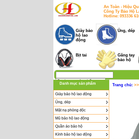
An Toàn - Hiệu Qu
Công Ty Bảo Hộ L
Hotline: 093336 6
Giày bảo
Ủng, dép
hộ lao
động
Bịt tai
Găng tay
bảo hộ
Danh mục sản phẩm
Trang chủ:
>
Giày bảo hộ lao động
Ủng, dép
Mặt nạ phòng độc
Mũ bảo hộ lao động
Quần áo bảo hộ
Kính bảo hộ lao động