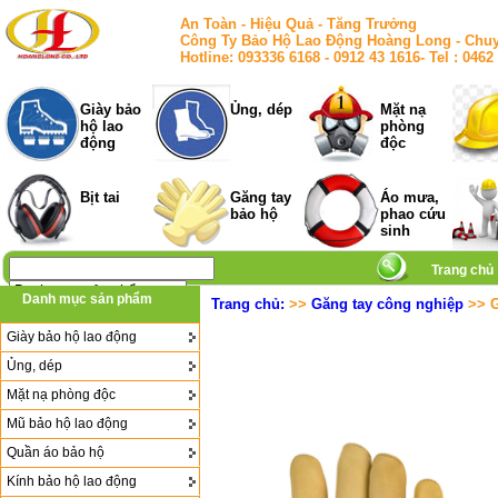
An Toàn - Hiệu Quả - Tăng Trưởng
Công Ty Bảo Hộ Lao Động Hoàng Long - Chuy
Hotline: 093336 6168 - 0912 43 1616- Tel : 
Giày bảo
Ủng, dép
Mặt nạ
hộ lao
phòng
động
độc
Bịt tai
Găng tay
Áo mưa,
bảo hộ
phao cứu
sinh
Trang chủ
Danh mục sản phẩm
Trang chủ:
>>
Găng tay công nghiệp
>> G
Giày bảo hộ lao động
Ủng, dép
Mặt nạ phòng độc
Mũ bảo hộ lao động
Quần áo bảo hộ
Kính bảo hộ lao động