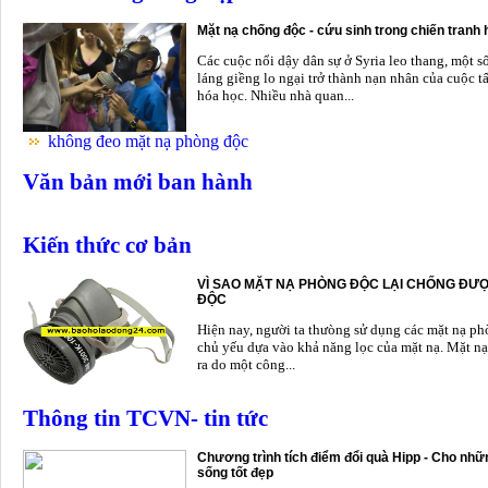
Mặt nạ chống độc - cứu sinh trong chiến tranh
Các cuộc nổi dậy dân sự ở Syria leo thang, một s
láng giềng lo ngại trở thành nạn nhân của cuộc t
hóa học. Nhiều nhà quan...
không đeo mặt nạ phòng độc
Văn bản mới ban hành
Kiến thức cơ bản
VÌ SAO MẶT NẠ PHÒNG ĐỘC LẠI CHỐNG ĐƯỢ
ĐỘC
Hiện nay, người ta thưòng sử dụng các mặt nạ p
chủ yếu dựa vào khả năng lọc của mặt nạ. Mặt nạ
ra do một công...
Thông tin TCVN- tin tức
Chương trình tích điểm đổi quà Hipp - Cho nhữn
sống tốt đẹp