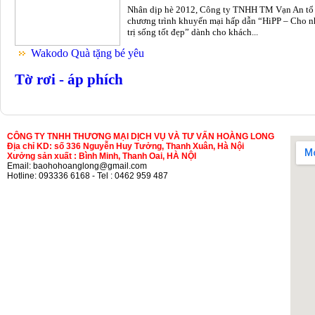
Nhân dịp hè 2012, Công ty TNHH TM Vạn An tổ
chương trình khuyến mại hấp dẫn “HiPP – Cho n
trị sống tốt đẹp” dành cho khách...
Wakodo Quà tặng bé yêu
Tờ rơi - áp phích
CÔNG TY TNHH THƯƠNG MẠI DỊCH VỤ VÀ TƯ VẤN HOÀNG LONG
Địa chỉ KD: số 336 Nguyễn Huy Tưởng, Thanh Xuân, Hà Nội
Xưởng sản xuất : Bình Minh, Thanh Oai, HÀ NỘI
Email: baohohoanglong@gmail.com
Hotline: 093336 6168 - Tel : 0462 959 487