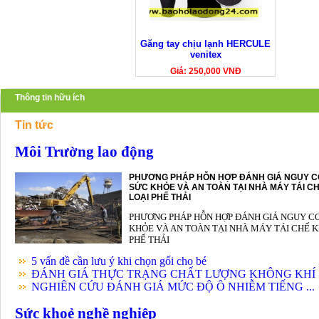
Găng tay chịu lạnh HERCULE
venitex
Giá: 250,000 VNĐ
Thông tin hữu ích
Tin tức
Môi Trường lao động
PHƯƠNG PHÁP HỖN HỢP ĐÁNH GIÁ NGUY C
SỨC KHỎE VÀ AN TOÀN TẠI NHÀ MÁY TÁI CH
LOẠI PHẾ THẢI
PHƯƠNG PHÁP HỖN HỢP ĐÁNH GIÁ NGUY C
KHỎE VÀ AN TOÀN TẠI NHÀ MÁY TÁI CHẾ K
PHẾ THẢI
5 vấn đề cần lưu ý khi chọn gối cho bé
ĐÁNH GIÁ THỰC TRẠNG CHẤT LƯỢNG KHÔNG KHÍ .
NGHIÊN CỨU ĐÁNH GIÁ MỨC ĐỘ Ô NHIỄM TIẾNG ...
Sức khoẻ nghề nghiệp