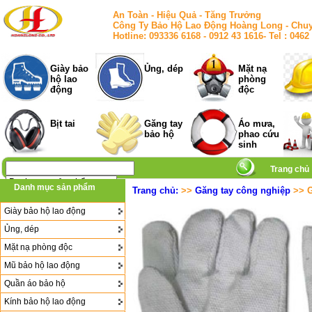
An Toàn - Hiệu Quả - Tăng Trưởng
Công Ty Bảo Hộ Lao Động Hoàng Long - Chuy
Hotline: 093336 6168 - 0912 43 1616- Tel : 
Giày bảo
Ủng, dép
Mặt nạ
hộ lao
phòng
động
độc
Bịt tai
Găng tay
Áo mưa,
bảo hộ
phao cứu
sinh
Trang chủ
Danh mục sản phẩm
Trang chủ:
>>
Găng tay công nghiệp
>> G
Giày bảo hộ lao động
Ủng, dép
Mặt nạ phòng độc
Mũ bảo hộ lao động
Quần áo bảo hộ
Kính bảo hộ lao động