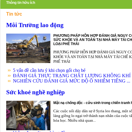
Thông tin hữu ích
Tin tức
Môi Trường lao động
PHƯƠNG PHÁP HỖN HỢP ĐÁNH GIÁ NGUY C
SỨC KHỎE VÀ AN TOÀN TẠI NHÀ MÁY TÁI CH
LOẠI PHẾ THẢI
PHƯƠNG PHÁP HỖN HỢP ĐÁNH GIÁ NGUY C
KHỎE VÀ AN TOÀN TẠI NHÀ MÁY TÁI CHẾ K
PHẾ THẢI
5 vấn đề cần lưu ý khi chọn gối cho bé
ĐÁNH GIÁ THỰC TRẠNG CHẤT LƯỢNG KHÔNG KHÍ .
NGHIÊN CỨU ĐÁNH GIÁ MỨC ĐỘ Ô NHIỄM TIẾNG ...
Sức khoẻ nghề nghiệp
Mặt nạ chống độc - cứu sinh trong chiến tranh
Các cuộc nổi dậy dân sự ở Syria leo thang, một s
láng giềng lo ngại trở thành nạn nhân của cuộc t
hóa học. Nhiều nhà quan...