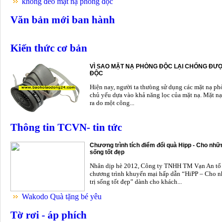
không đeo mặt nạ phòng độc
Văn bản mới ban hành
Kiến thức cơ bản
VÌ SAO MẶT NẠ PHÒNG ĐỘC LẠI CHỐNG ĐƯỢ
ĐỘC
Hiện nay, người ta thưòng sử dụng các mặt nạ p
chủ yếu dựa vào khả năng lọc của mặt nạ. Mặt nạ
ra do một công...
Thông tin TCVN- tin tức
Chương trình tích điểm đổi quà Hipp - Cho nhữn
sống tốt đẹp
Nhân dịp hè 2012, Công ty TNHH TM Vạn An tổ
chương trình khuyến mại hấp dẫn “HiPP – Cho n
trị sống tốt đẹp” dành cho khách...
Wakodo Quà tặng bé yêu
Tờ rơi - áp phích