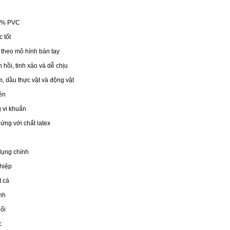
0% PVC
 tốt
 theo mô hình bàn tay
 hồi, tinh xảo và dễ chịu
m, dầu thực vật và động vật
ền
 vi khuẩn
ứng với chất latex
dụng chính
hiệp
 cá
nh
ối
c