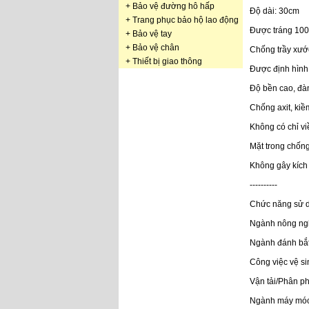
+
Bảo vệ đường hô hấp
Độ dài: 30cm
+
Trang phục bảo hộ lao động
Được tráng 10
+
Bảo vệ tay
+
Bảo vệ chân
Chống trầy xước
+
Thiết bị giao thông
Được định hình
Độ bền cao, đàn
Chống axit, kiề
Không có chỉ vi
Mặt trong chống
Không gây kích 
----------
Chức năng sử 
Ngành nông ng
Ngành đánh bắt
Công việc vệ si
Vận tải/Phân ph
Ngành máy mó