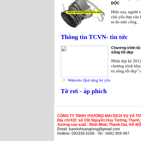
ĐỘC
Hiện nay, người 
chủ yếu dựa vào 
ra do một công...
Thông tin TCVN- tin tức
Chương trình tíc
sống tốt đẹp
Nhân dịp hè 201
chương trình khu
trị sống tốt đẹp”
Wakodo Quà tặng bé yêu
Tờ rơi - áp phích
CÔNG TY TNHH THƯƠNG MẠI DỊCH VỤ VÀ T
Địa chỉ KD: số 336 Nguyễn Huy Tưởng, Thanh 
Xưởng sản xuất : Bình Minh, Thanh Oai, HÀ NỘ
Email: baohohoanglong@gmail.com
Hotline: 093336 6168 - Tel : 0462 959 487