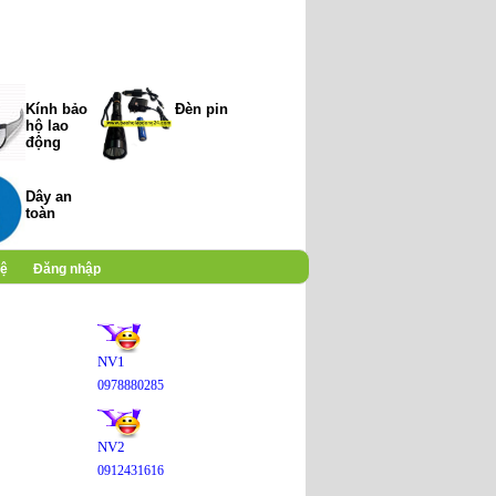
Kính bảo
Đèn pin
hộ lao
động
Dây an
toàn
hệ
Đăng nhập
NV1
0978880285
NV2
0912431616