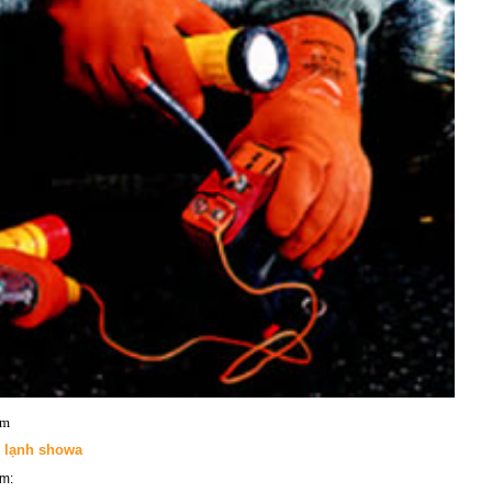
ẩm
u lạnh showa
ẩm: