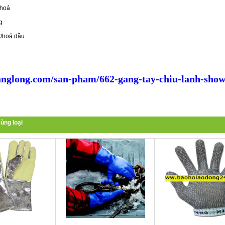
 hoá
g
/hoá dầu
nglong.com/san-pham/662-gang-tay-chiu-lanh-show
ùng loại