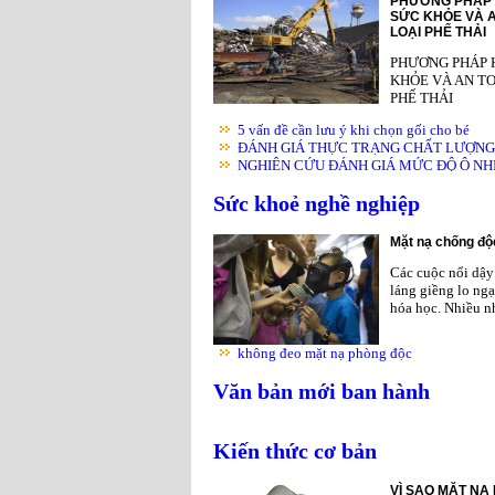
PHƯƠNG PHÁP 
SỨC KHỎE VÀ A
LOẠI PHẾ THẢI
PHƯƠNG PHÁP 
KHỎE VÀ AN TO
PHẾ THẢI
5 vấn đề cần lưu ý khi chọn gối cho bé
ĐÁNH GIÁ THỰC TRẠNG CHẤT LƯỢNG K
NGHIÊN CỨU ĐÁNH GIÁ MỨC ĐỘ Ô NHIỄ
Sức khoẻ nghề nghiệp
Mặt nạ chống độc
Các cuộc nổi dậy 
láng giềng lo ngạ
hóa học. Nhiều nh
không đeo mặt nạ phòng độc
Văn bản mới ban hành
Kiến thức cơ bản
VÌ SAO MẶT NẠ