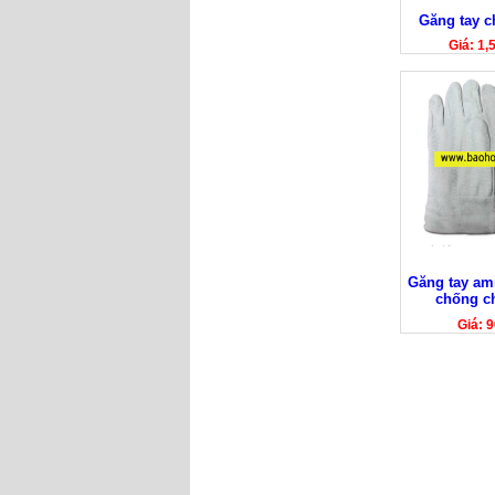
Găng tay ch
Giá: 1
Găng tay am
chống ch
Giá: 