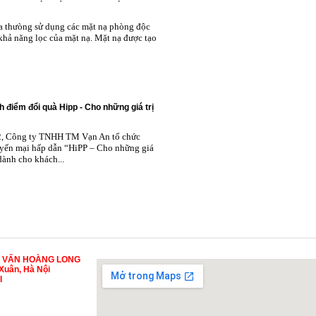
ta thưòng sử dụng các mặt nạ phòng độc
khả năng lọc của mặt nạ. Mặt nạ được tạo
h điểm đổi quà Hipp - Cho những giá trị
2, Công ty TNHH TM Vạn An tổ chức
yến mại hấp dẫn “HiPP – Cho những giá
 dành cho khách...
Ư VẤN HOÀNG LONG
Xuân, Hà Nội
I