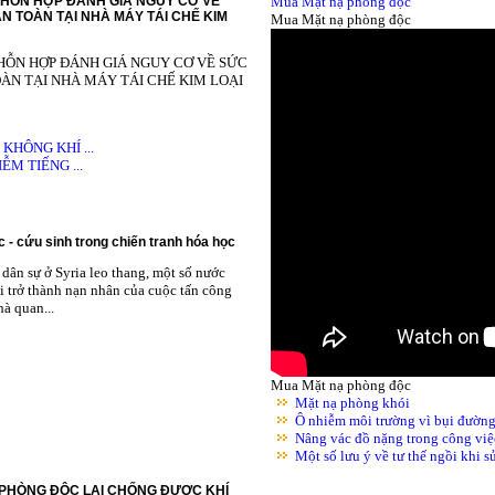
HỖN HỢP ĐÁNH GIÁ NGUY CƠ VỀ
Mua Mặt nạ phòng độc
N TOÀN TẠI NHÀ MÁY TÁI CHẾ KIM
Mua Mặt nạ phòng độc
HỖN HỢP ĐÁNH GIÁ NGUY CƠ VỀ SỨC
ÀN TẠI NHÀ MÁY TÁI CHẾ KIM LOẠI
HÔNG KHÍ ...
M TIẾNG ...
 - cứu sinh trong chiến tranh hóa học
dân sự ở Syria leo thang, một số nước
i trở thành nạn nhân của cuộc tấn công
à quan...
Mua Mặt nạ phòng độc
Mặt nạ phòng khói
Ô nhiễm môi trường vì bụi đườn
Nâng vác đồ nặng trong công việ
Một số lưu ý về tư thế ngồi khi 
 PHÒNG ĐỘC LẠI CHỐNG ĐƯỢC KHÍ