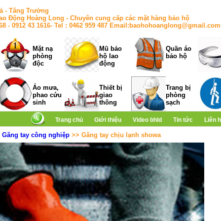
ả - Tăng Trưởng
ao Động Hoàng Long - Chuyên cung cấp các mặt hàng bảo hộ
168 - 0912 43 1616- Tel : 0462 959 487 Email:baohohoanglong@gmail.com
Mặt nạ
Mũ bảo
Quần áo
phòng
hộ lao
bảo hộ
độc
động
Áo mưa,
Thiết bị
Trang bị
phao cứu
giao
phòng
sinh
thông
sạch
Trang chủ
Giới thiệu
Video bhld
Tin tức
Liên 
>
Găng tay công nghiệp
>> Găng tay chịu lạnh showa