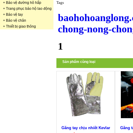
Tags
+
Bảo vệ đường hô hấp
+
Trang phục bảo hộ lao động
baohohoanglong.
+
Bảo vệ tay
+
Bảo vệ chân
chong-nong-chong
+
Thiết bị giao thông
1
Sản phẩm cùng loại
Găng tay chịu nhiêt Kevlar
Găng t