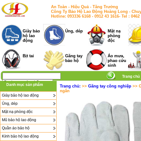
An Toàn - Hiệu Quả - Tăng Trưởng
Công Ty Bảo Hộ Lao Động Hoàng Long - Chuy
Hotline: 093336 6168 - 0912 43 1616- Tel : 
Giày bảo
Ủng, dép
Mặt nạ
hộ lao
phòng
động
độc
Bịt tai
Găng tay
Áo mưa,
bảo hộ
phao cứu
sinh
Trang chủ
Danh mục sản phẩm
Trang chủ:
>>
Găng tay công nghiệp
>> G
ngắn
Giày bảo hộ lao động
Ủng, dép
Mặt nạ phòng độc
Mũ bảo hộ lao động
Quần áo bảo hộ
Kính bảo hộ lao động