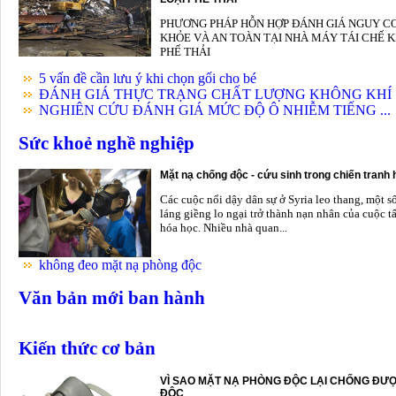
PHƯƠNG PHÁP HỖN HỢP ĐÁNH GIÁ NGUY C
KHỎE VÀ AN TOÀN TẠI NHÀ MÁY TÁI CHẾ K
PHẾ THẢI
5 vấn đề cần lưu ý khi chọn gối cho bé
ĐÁNH GIÁ THỰC TRẠNG CHẤT LƯỢNG KHÔNG KHÍ .
NGHIÊN CỨU ĐÁNH GIÁ MỨC ĐỘ Ô NHIỄM TIẾNG ...
Sức khoẻ nghề nghiệp
Mặt nạ chống độc - cứu sinh trong chiến tranh
Các cuộc nổi dậy dân sự ở Syria leo thang, một s
láng giềng lo ngại trở thành nạn nhân của cuộc t
hóa học. Nhiều nhà quan...
không đeo mặt nạ phòng độc
Văn bản mới ban hành
Kiến thức cơ bản
VÌ SAO MẶT NẠ PHÒNG ĐỘC LẠI CHỐNG ĐƯỢ
ĐỘC