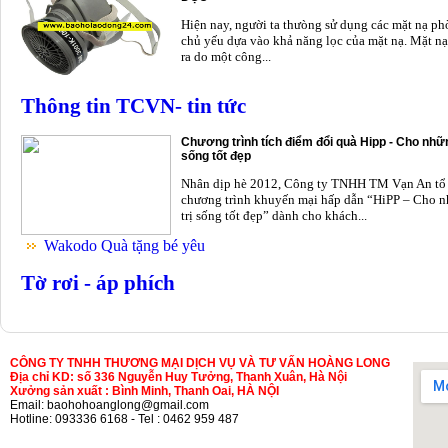
Hiện nay, người ta thưòng sử dụng các mặt nạ p
chủ yếu dựa vào khả năng lọc của mặt nạ. Mặt nạ
ra do một công...
Thông tin TCVN- tin tức
Chương trình tích điểm đổi quà Hipp - Cho nhữn
sống tốt đẹp
Nhân dịp hè 2012, Công ty TNHH TM Vạn An tổ
chương trình khuyến mại hấp dẫn “HiPP – Cho n
trị sống tốt đẹp” dành cho khách...
Wakodo Quà tặng bé yêu
Tờ rơi - áp phích
CÔNG TY TNHH THƯƠNG MẠI DỊCH VỤ VÀ TƯ VẤN HOÀNG LONG
Địa chỉ KD: số 336 Nguyễn Huy Tưởng, Thanh Xuân, Hà Nội
Xưởng sản xuất : Bình Minh, Thanh Oai, HÀ NỘI
Email: baohohoanglong@gmail.com
Hotline: 093336 6168 - Tel : 0462 959 487