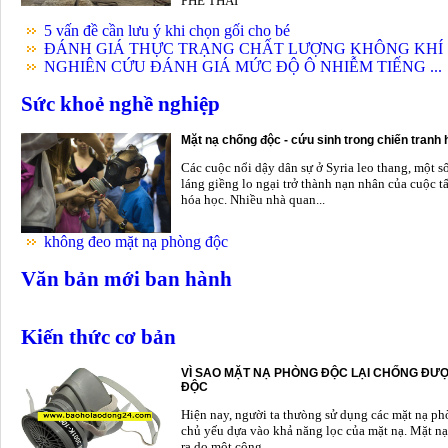
PHẾ THẢI
5 vấn đề cần lưu ý khi chọn gối cho bé
ĐÁNH GIÁ THỰC TRẠNG CHẤT LƯỢNG KHÔNG KHÍ .
NGHIÊN CỨU ĐÁNH GIÁ MỨC ĐỘ Ô NHIỄM TIẾNG ...
Sức khoẻ nghề nghiệp
Mặt nạ chống độc - cứu sinh trong chiến tranh
Các cuộc nổi dậy dân sự ở Syria leo thang, một s
láng giềng lo ngại trở thành nạn nhân của cuộc t
hóa học. Nhiều nhà quan...
không đeo mặt nạ phòng độc
Văn bản mới ban hành
Kiến thức cơ bản
VÌ SAO MẶT NẠ PHÒNG ĐỘC LẠI CHỐNG ĐƯỢ
ĐỘC
Hiện nay, người ta thưòng sử dụng các mặt nạ p
chủ yếu dựa vào khả năng lọc của mặt nạ. Mặt nạ
ra do một công...