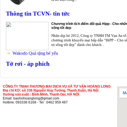
Thông tin TCVN- tin tức
Chương trình tích điểm đổi quà Hipp - Cho nhữn
sống tốt đẹp
Nhân dịp hè 2012, Công ty TNHH TM Vạn An tổ
chương trình khuyến mại hấp dẫn “HiPP – Cho n
trị sống tốt đẹp” dành cho khách...
Wakodo Quà tặng bé yêu
Tờ rơi - áp phích
CÔNG TY TNHH THƯƠNG MẠI DỊCH VỤ VÀ TƯ VẤN HOÀNG LONG
Địa chỉ KD: số 336 Nguyễn Huy Tưởng, Thanh Xuân, Hà Nội
Xưởng sản xuất : Bình Minh, Thanh Oai, HÀ NỘI
Email: baohohoanglong@gmail.com
Hotline: 093336 6168 - Tel : 0462 959 487