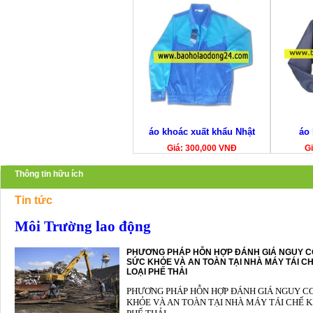
áo khoác xuất khẩu Nhật
áo 
Giá: 300,000 VNĐ
Gi
Thông tin hữu ích
Tin tức
Môi Trường lao động
PHƯƠNG PHÁP HỖN HỢP ĐÁNH GIÁ NGUY C
SỨC KHỎE VÀ AN TOÀN TẠI NHÀ MÁY TÁI CH
LOẠI PHẾ THẢI
PHƯƠNG PHÁP HỖN HỢP ĐÁNH GIÁ NGUY C
KHỎE VÀ AN TOÀN TẠI NHÀ MÁY TÁI CHẾ K