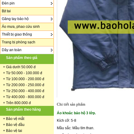
Đèn pin
Bịt tai
Găng tay bảo hộ
Áo mưa, phao cứu sinh
Thiết bị giao thông
Trang bị phòng sạch
Dây an toàn
Sản phẩm theo giá
+
Giá dưới 50.000 đ
+ Từ 50.000 - 100.000 đ
+
Từ 100.000 - 200.000 đ
+ Từ 200.000 - 250.000 đ
+ Từ 250.000 - 400.000 đ
+ Từ 400.000 - 800.000 đ
+ Trên 800.000 đ
Chi tiết sản phẩm
Sản phẩm theo hãng
Áo khoác bảo hộ 3 lớp.
+
Bảo vệ mắt
Kích cỡ: 5-8
+
Bảo vệ đầu
Mầu sắc: Mầu tím than.
+
Bảo vệ tai