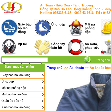
An Toàn - Hiệu Quả - Tăng Trưởng
Công Ty Bảo Hộ Lao Động Hoàng Long - Chuy
Hotline: 093336 6168 - 0912 43 1616- Tel : 
Giày bảo
Ủng, dép
Mặt nạ
hộ lao
phòng
động
độc
Bịt tai
Găng tay
Áo mưa,
bảo hộ
phao cứu
sinh
Trang chủ
Danh mục sản phẩm
Trang chủ:
>>
Áo khoác
>> Áo khoác bảo 
Giày bảo hộ lao động
Ủng, dép
Mặt nạ phòng độc
Mũ bảo hộ lao động
Quần áo bảo hộ
Kính bảo hộ lao động