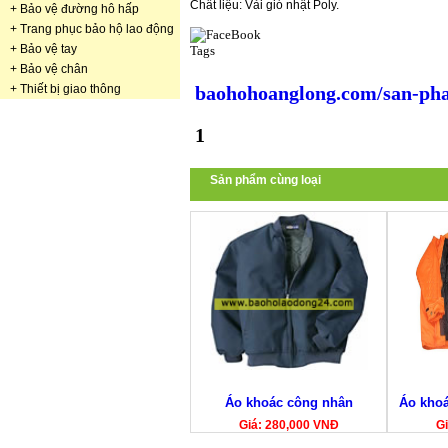
Chất liệu: Vải gió nhật Poly.
+
Bảo vệ đường hô hấp
+
Trang phục bảo hộ lao động
+
Bảo vệ tay
Tags
+
Bảo vệ chân
+
Thiết bị giao thông
baohohoanglong.com/san-pha
1
Sản phẩm cùng loại
Áo khoác công nhân
Áo khoá
Giá: 280,000 VNĐ
Gi