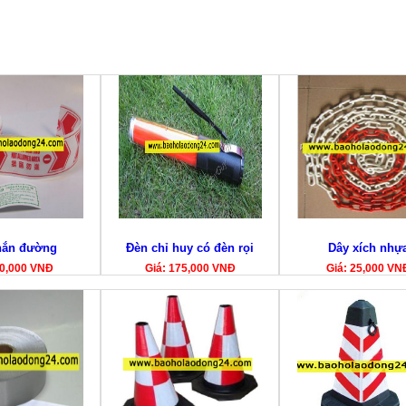
hắn đường
Đèn chỉ huy có đèn rọi
Dây xích nhự
90,000 VNĐ
Giá: 175,000 VNĐ
Giá: 25,000 VN