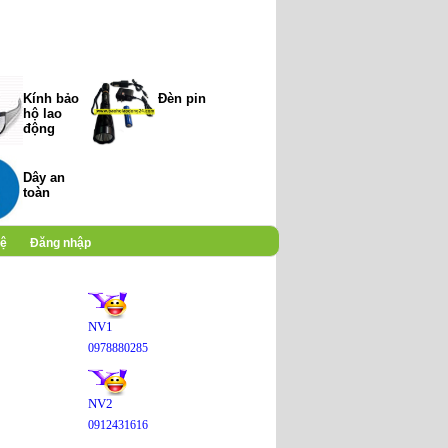
Kính bảo
Đèn pin
hộ lao
động
Dây an
toàn
hệ
Đăng nhập
NV1
0978880285
NV2
0912431616