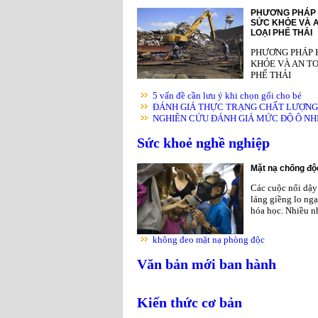
PHƯƠNG PHÁP 
SỨC KHỎE VÀ A
LOẠI PHẾ THẢI
PHƯƠNG PHÁP 
KHỎE VÀ AN TO
PHẾ THẢI
5 vấn đề cần lưu ý khi chọn gối cho bé
ĐÁNH GIÁ THỰC TRẠNG CHẤT LƯỢNG K
NGHIÊN CỨU ĐÁNH GIÁ MỨC ĐỘ Ô NHIỄ
Sức khoẻ nghề nghiệp
Mặt nạ chống độc
Các cuộc nổi dậy 
láng giềng lo ngạ
hóa học. Nhiều nh
không đeo mặt nạ phòng độc
Văn bản mới ban hành
Kiến thức cơ bản