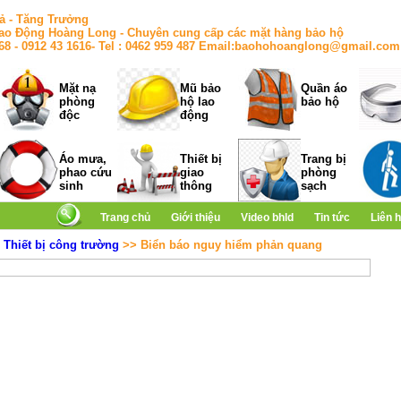
ả - Tăng Trưởng
ao Động Hoàng Long - Chuyên cung cấp các mặt hàng bảo hộ
168 - 0912 43 1616- Tel : 0462 959 487 Email:baohohoanglong@gmail.com
Mặt nạ
Mũ bảo
Quần áo
phòng
hộ lao
bảo hộ
độc
động
Áo mưa,
Thiết bị
Trang bị
phao cứu
giao
phòng
sinh
thông
sạch
Trang chủ
Giới thiệu
Video bhld
Tin tức
Liên 
>
Thiết bị công trường
>> Biển báo nguy hiểm phản quang