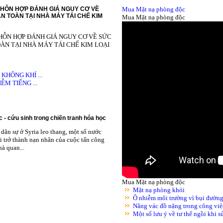
HỖN HỢP ĐÁNH GIÁ NGUY CƠ VỀ
Mua Mặt nạ phòng độc
N TOÀN TẠI NHÀ MÁY TÁI CHẾ KIM
Mua Mặt nạ phòng độc
HỖN HỢP ĐÁNH GIÁ NGUY CƠ VỀ SỨC
ÀN TẠI NHÀ MÁY TÁI CHẾ KIM LOẠI
HÔNG KHÍ ...
M TIẾNG ...
 - cứu sinh trong chiến tranh hóa học
dân sự ở Syria leo thang, một số nước
i trở thành nạn nhân của cuộc tấn công
à quan...
Mua Mặt nạ phòng độc
Mặt nạ phòng khói
Ô nhiễm môi trường vì bụi đườn
Nâng vác đồ nặng trong công việ
Một số lưu ý về tư thế ngồi khi 