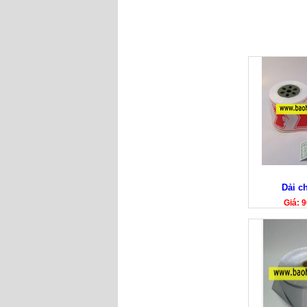
Dải c
Giá: 