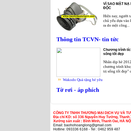
VÌ SAO MẶT NẠ
ĐỘC
Hiện nay, người 
chủ yếu dựa vào 
ra do một công...
Thông tin TCVN- tin tức
Chương trình tíc
sống tốt đẹp
Nhân dịp hè 201
chương trình khu
trị sống tốt đẹp”
Wakodo Quà tặng bé yêu
Tờ rơi - áp phích
CÔNG TY TNHH THƯƠNG MẠI DỊCH VỤ VÀ T
Địa chỉ KD: số 336 Nguyễn Huy Tưởng, Thanh 
Xưởng sản xuất : Bình Minh, Thanh Oai, HÀ NỘ
Email: baohohoanglong@gmail.com
Hotline: 093336 6168 - Tel : 0462 959 487