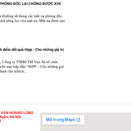
 PHÒNG ĐỘC LẠI CHỐNG ĐƯỢC KHÍ
ta thưòng sử dụng các mặt nạ phòng độc
khả năng lọc của mặt nạ. Mặt nạ được tạo
h điểm đổi quà Hipp - Cho những giá trị
2, Công ty TNHH TM Vạn An tổ chức
yến mại hấp dẫn “HiPP – Cho những giá
 dành cho khách...
Ư VẤN HOÀNG LONG
Xuân, Hà Nội
I