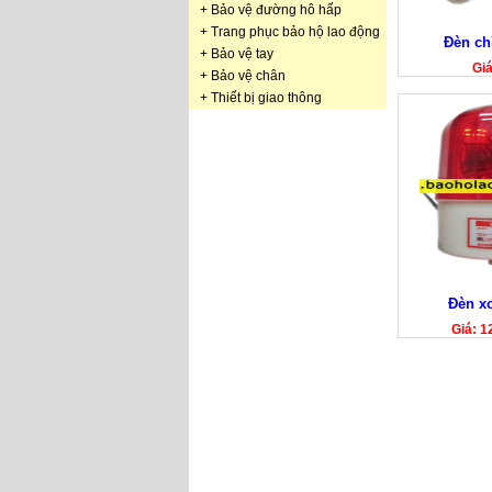
+
Bảo vệ đường hô hấp
+
Trang phục bảo hộ lao động
Đèn ch
+
Bảo vệ tay
Gi
+
Bảo vệ chân
+
Thiết bị giao thông
Đèn x
Giá: 1