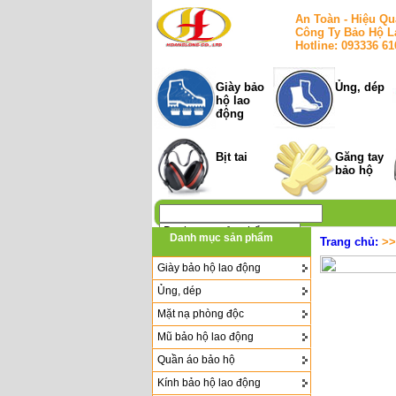
An Toàn - Hiệu Qu
Công Ty Bảo Hộ L
Hotline: 093336 6
Giày bảo
Ủng, dép
hộ lao
động
Bịt tai
Găng tay
bảo hộ
Danh mục sản phẩm
Trang chủ:
>
Giày bảo hộ lao động
Ủng, dép
Mặt nạ phòng độc
Mũ bảo hộ lao động
Quần áo bảo hộ
Kính bảo hộ lao động