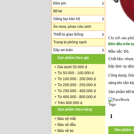
Đèn pin
Bịt tai
Găng tay bảo hộ
Áo mưa, phao cứu sinh
Thiết bị giao thông
Chi tiết sản ph
Trang bị phòng sạch
Đèn đầu tròn 
Dây an toàn
Mầu sắc: Đỏ.
Sản phẩm theo giá
Chất liệu: nhựa
Đặc tính: tự độ
+
Giá dưới 50.000 đ
+ Từ 50.000 - 100.000 đ
Công dụng: Dùng
+
Từ 100.000 - 200.000 đ
sáng khi cần kíp
+ Từ 200.000 - 250.000 đ
+ Từ 250.000 - 400.000 đ
Sản phẩm tiết k
+ Từ 400.000 - 800.000 đ
+ Trên 800.000 đ
Tags
Sản phẩm theo hãng
1
+
Bảo vệ mắt
+
Bảo vệ đầu
Sản phẩm c
+
Bảo vệ tai