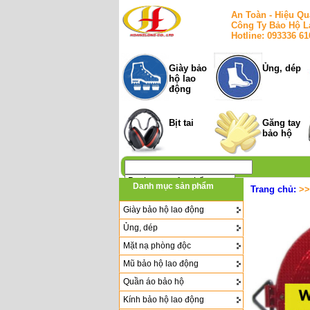
An Toàn - Hiệu Qu
Công Ty Bảo Hộ L
Hotline: 093336 6
Giày bảo
Ủng, dép
hộ lao
động
Bịt tai
Găng tay
bảo hộ
Danh mục sản phẩm
Trang chủ:
>
Giày bảo hộ lao động
Ủng, dép
Mặt nạ phòng độc
Mũ bảo hộ lao động
Quần áo bảo hộ
Kính bảo hộ lao động