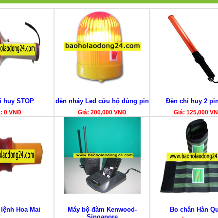
ỉ huy STOP
đèn nháy Led cứu hộ dùng pin
Đèn chỉ huy 2 pin
á: 0 VNĐ
Giá: 200,000 VNĐ
Giá: 125,000 V
 lệnh Hoa Mai
Máy bộ đàm Kenwood-
Bo chân Hàn Q
Singapore