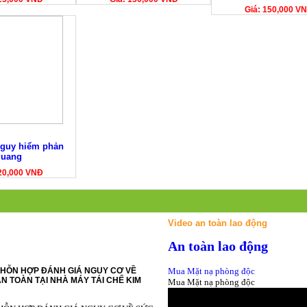
Giá: 150,000 V
nguy hiểm phản
quang
20,000 VNĐ
Video an toàn lao động
An toàn lao động
HỖN HỢP ĐÁNH GIÁ NGUY CƠ VỀ
Mua Mặt nạ phòng độc
N TOÀN TẠI NHÀ MÁY TÁI CHẾ KIM
Mua Mặt nạ phòng độc