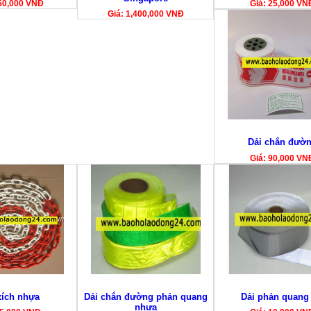
50,000 VNĐ
Giá: 25,000 VN
Giá: 1,400,000 VNĐ
Dải chắn đườ
Giá: 90,000 VN
xích nhựa
Dải chắn đường phản quang
Dải phản quang 
nhựa