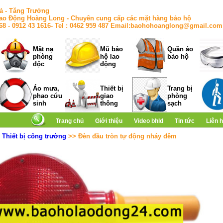
ả - Tăng Trưởng
ao Động Hoàng Long - Chuyên cung cấp các mặt hàng bảo hộ
168 - 0912 43 1616- Tel : 0462 959 487 Email:baohohoanglong@gmail.com
Mặt nạ
Mũ bảo
Quần áo
phòng
hộ lao
bảo hộ
độc
động
Áo mưa,
Thiết bị
Trang bị
phao cứu
giao
phòng
sinh
thông
sạch
Trang chủ
Giới thiệu
Video bhld
Tin tức
Liên 
>
Thiết bị công trường
>> Đèn đầu tròn tự động nháy đêm