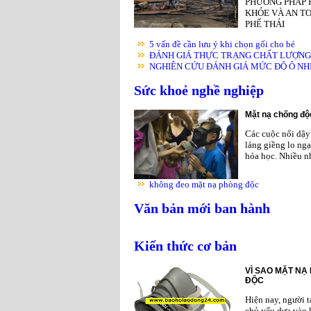
PHƯƠNG PHÁP 
KHỎE VÀ AN TO
PHẾ THẢI
5 vấn đề cần lưu ý khi chọn gối cho bé
ĐÁNH GIÁ THỰC TRẠNG CHẤT LƯỢNG K
NGHIÊN CỨU ĐÁNH GIÁ MỨC ĐỘ Ô NHIỄ
Sức khoẻ nghề nghiệp
Mặt nạ chống độc
Các cuộc nổi dậy 
láng giềng lo ngạ
hóa học. Nhiều nh
không đeo mặt nạ phòng độc
Văn bản mới ban hành
Kiến thức cơ bản
VÌ SAO MẶT NẠ
ĐỘC
Hiện nay, người 
chủ yếu dựa vào 