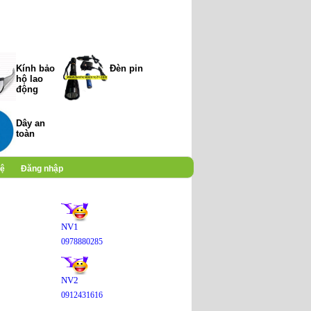
Kính bảo
Đèn pin
hộ lao
động
Dây an
toàn
hệ
Đăng nhập
NV1
0978880285
NV2
0912431616