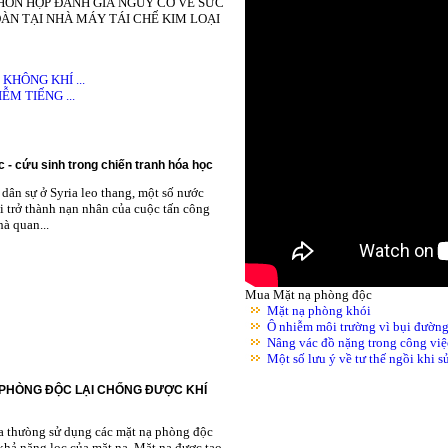
HỖN HỢP ĐÁNH GIÁ NGUY CƠ VỀ SỨC
ÀN TẠI NHÀ MÁY TÁI CHẾ KIM LOẠI
HÔNG KHÍ ...
M TIẾNG ...
 - cứu sinh trong chiến tranh hóa học
dân sự ở Syria leo thang, một số nước
i trở thành nạn nhân của cuộc tấn công
à quan...
Mua Mặt nạ phòng độc
Mặt nạ phòng khói
Ô nhiễm môi trường vì bụi đườn
Nâng vác đồ nặng trong công việ
Một số lưu ý về tư thế ngồi khi 
 PHÒNG ĐỘC LẠI CHỐNG ĐƯỢC KHÍ
ta thưòng sử dụng các mặt nạ phòng độc
khả năng lọc của mặt nạ. Mặt nạ được tạo