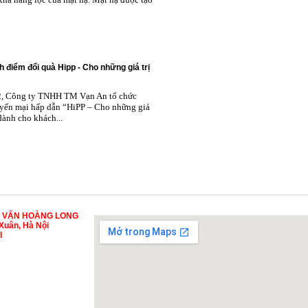
h điểm đổi quà Hipp - Cho những giá trị
2, Công ty TNHH TM Vạn An tổ chức
yến mại hấp dẫn “HiPP – Cho những giá
 dành cho khách...
Ư VẤN HOÀNG LONG
Xuân, Hà Nội
I