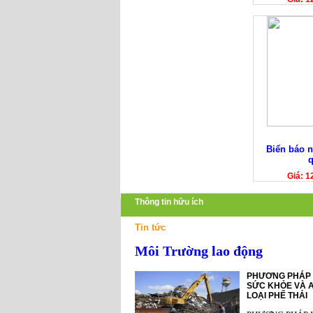
Biển báo 
Giá: 1
Thông tin hữu ích
Tin tức
Môi Trường lao động
PHƯƠNG PHÁP 
SỨC KHỎE VÀ A
LOẠI PHẾ THẢI